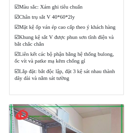
☑️Màu sắc: Xám ghi tiêu chuẩn
☑️Chân trụ sắt V 40*60*2ly
☑️Mặt kệ ốp ván ép cao cấp theo ý khách hàng
☑️Khung kệ sắt V được phun sơn tĩnh điện và
bắt chắc chắn
☑️Liên kết các bộ phận bằng hệ thống bulong,
ốc vít và patke mạ kẽm chống gỉ
☑️Lắp đặt: bắt độc lập, đặt 3 kệ sát nhau thành
dãy dài và nằm sát tường