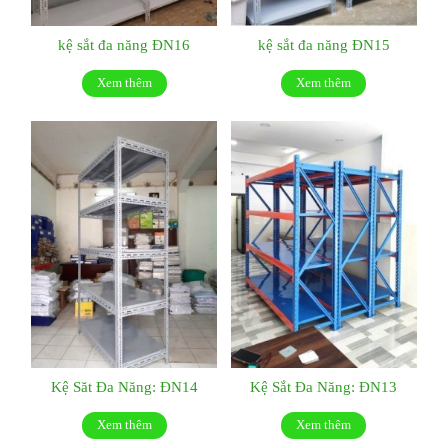
kệ sắt đa năng ĐN16
kệ sắt đa năng ĐN15
Xem thêm
Xem thêm
Kệ Săt Đa Năng: ĐN14
Kệ Sắt Đa Năng: ĐN13
Xem thêm
Xem thêm