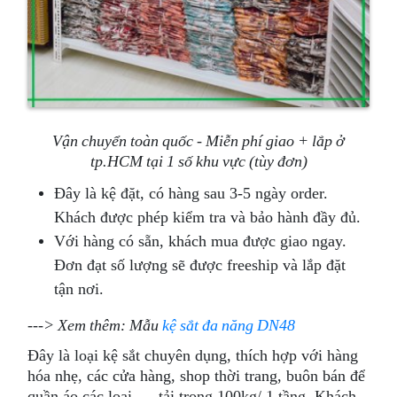
Vận chuyển toàn quốc - Miễn phí giao + lắp ở
tp.HCM tại 1 số khu vực (tùy đơn)
Đây là kệ đặt, có hàng sau 3-5 ngày order.
Khách được phép kiểm tra và bảo hành đầy đủ.
Với hàng có sẵn, khách mua được giao ngay.
Đơn đạt số lượng sẽ được freeship và lắp đặt
tận nơi.
---> Xem thêm: Mẫu
kệ sắt đa năng DN48
Đây là loại kệ sắt chuyên dụng, thích hợp với hàng
hóa nhẹ, các cửa hàng, shop thời trang, buôn bán để
quần áo các loại,.... tải trọng 100kg/ 1 tầng. Khách