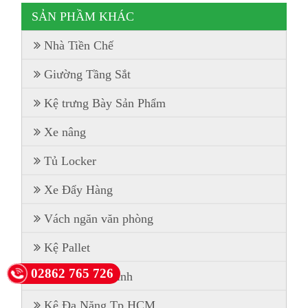
SẢN PHẦM KHÁC
Nhà Tiền Chế
Giường Tầng Sắt
Kệ trưng Bày Sản Phẩm
Xe nâng
Tủ Locker
Xe Đẩy Hàng
Vách ngăn văn phòng
Kệ Pallet
02862 765 726
Kệ Kho Gia Đình
Kệ Đa Năng Tp.HCM