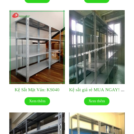
Kệ Sắt Mặt Ván: KS040
Kệ sắt giá rẻ MUA NGAY! KS039
Xem thêm
Xem thêm