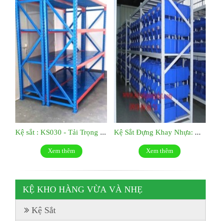
Kệ sắt : KS030 - Tải Trọng 500kg/tầng
Kệ Sắt Đựng Khay Nhựa: KS029
Xem thêm
Xem thêm
KỆ KHO HÀNG VỪA VÀ NHẸ
Kệ Sắt