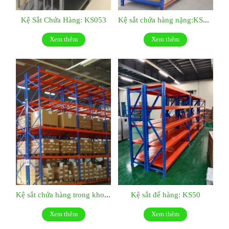
Kệ Sắt Chứa Hàng: KS053
Kệ sắt chứa hàng nặng:KS052
Xem thêm
Xem thêm
Kệ sắt chứa hàng trong kho KS51
Kệ sắt để hàng: KS50
Xem thêm
Xem thêm