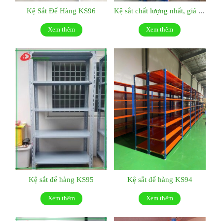
Kệ Sắt Để Hàng KS96
Kệ sắt chất lượng nhất, giá tốt nhất:KS048
Xem thêm
Xem thêm
Kệ sắt để hàng KS95
Kệ sắt để hàng KS94
Xem thêm
Xem thêm