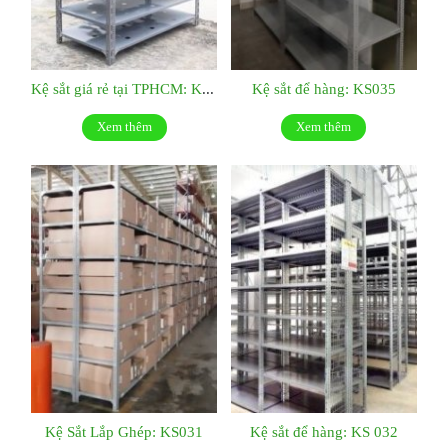
Kệ sắt giá rẻ tại TPHCM: KS036
Kệ sắt để hàng: KS035
Xem thêm
Xem thêm
Kệ Sắt Lắp Ghép: KS031
Kệ sắt để hàng: KS 032