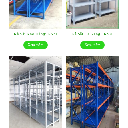
Kệ Sắt Kho Hàng: KS71
Kệ Sắt Đa Năng : KS70
Xem thêm
Xem thêm