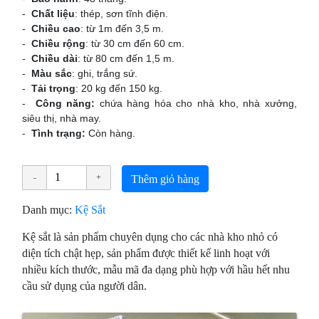
-
Chất liệu
: thép, sơn tĩnh điện.
-
Chiều cao
: từ 1m đến 3,5 m.
-
Chiều rộng
: từ 30 cm đến 60 cm.
-
Chiều dài
: từ 80 cm đến 1,5 m.
-
Màu sắc
: ghi, trắng sứ.
-
Tải trọng
: 20 kg đến 150 kg.
-
Công năng:
chứa hàng hóa cho nhà kho, nhà xưởng,
siêu thị, nhà may.
-
Tình trạng:
Còn hàng.
Thêm giỏ hàng
Danh mục:
Kệ Sắt
Kệ sắt là sản phẩm chuyên dụng cho các nhà kho nhỏ có
diện tích chật hẹp, sản phẩm được thiết kế linh hoạt với
nhiều kích thước, mẫu mã đa dạng phù hợp với hầu hết nhu
cầu sử dụng của người dân.