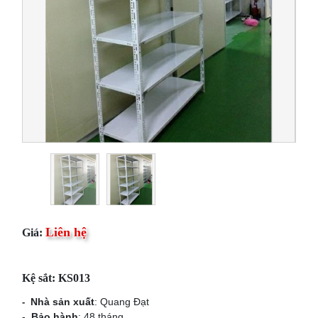
Liên hệ
Giá:
Kệ sắt: KS013
Nhà sản xuất
: Quang Đạt
-
-
Bảo hành
: 48 tháng.