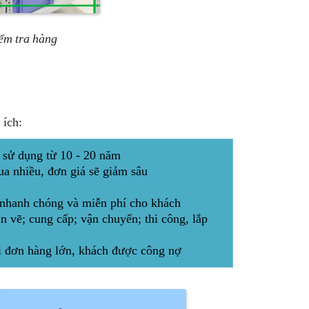
ểm tra hàng
 ích:
n sử dụng từ 10 - 20 năm
ua nhiều, đơn giá sẽ giảm sâu
1 nhanh chóng và miễn phí cho khách
n vẽ; cung cấp; vận chuyển; thi công, lắp
ới đơn hàng lớn, khách được công nợ