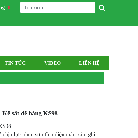
àng:
0
TIN TỨC
VIDEO
LIÊN HỆ
Kệ sắt để hàng KS98
 KS98
V chịu lực phun sơn tĩnh điện màu xám ghi