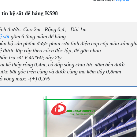
tin kệ sắt để hàng KS98
ích thước: Cao 2m - Rộng 0,4, - Dài 1m
ệ sắt
gồm 6 tầng mâm để hàng
oàn bộ sản phẩm được phun sơn tĩnh điện cap cấp màu xám gh
ệ được lắp ráp theo cách độc lập, để gần nhau
hân trụ sắt V 40*60; dày 2ly
ặt kệ thép rộng 0,4m, có dập sóng chịu lực nằm bên dưới
atke bắt góc trên cùng và dưới cùng mạ kẽm dày 0,8mm
ộ võng max: -(+) 0,5%