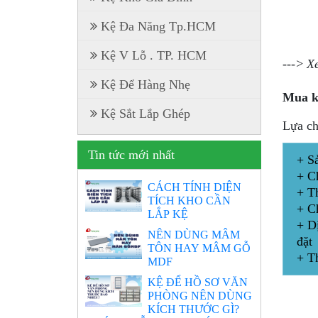
Kệ Đa Năng Tp.HCM
Kệ V Lỗ . TP. HCM
---> 
Kệ Để Hàng Nhẹ
Mua kệ
Kệ Sắt Lắp Ghép
Lựa ch
Tin tức mới nhất
+ S
+ C
CÁCH TÍNH DIỆN
+ T
TÍCH KHO CẦN
+ C
LẮP KỆ
+ Dị
NÊN DÙNG MÂM
đặt
TÔN HAY MÂM GỖ
+ T
MDF
KỆ ĐỂ HỒ SƠ VĂN
PHÒNG NÊN DÙNG
KÍCH THƯỚC GÌ?