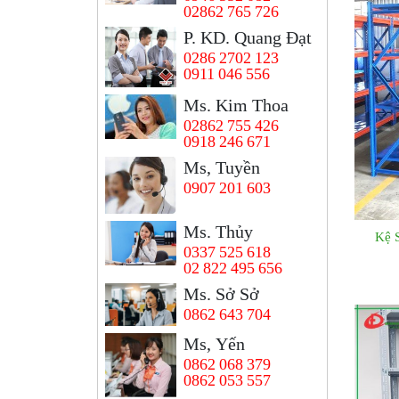
02862 765 726
P. KD. Quang Đạt
0286 2702 123
0911 046 556
Ms. Kim Thoa
02862 755 426
0918 246 671
Ms, Tuyền
0907 201 603
Ms. Thủy
Kệ 
0337 525 618
02 822 495 656
Ms. Sở Sở
0862 643 704
Ms, Yến
0862 068 379
0862 053 557