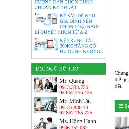
HƯỚNG DẪN CHỌN ĐÚNG
CHUẨN KỸ THUẬT
KỆ SẮT ĐỂ KHO
GIA ĐÌNH NÊN
CHỌN LOẠI NÀO?
BÍ QUYẾT CHỌN TỪ A-Z
KỆ TRUNG TẢI
300KG/TẦNG CÓ
ĐỦ DÙNG KHÔNG?
ĐỘI NGŨ HỖ TRỢ
Chúng 
thể q
Mr. Quang
tiết.
0913.333.756
02.862.755.426
Mr. Minh Tài
S
09135.888.74
02.862.765.726
Ms. Hồng Hạnh
0946 352 082