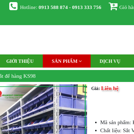
Hotline:
0913 588 874 - 0913 333 756
Giỏ h
GIỚI THIỆU
SẢN PHẨM
DỊCH VỤ
ắt để hàng KS98
Liên hệ
Giá:
Mã sản phẩm:
Chất liệu: Sắt 