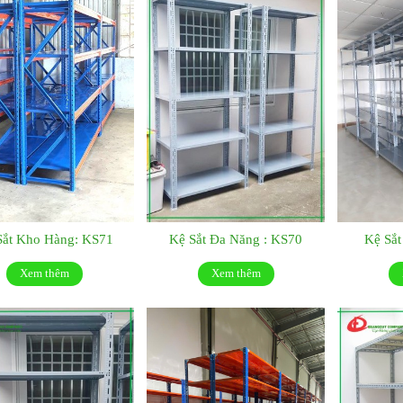
Sắt Kho Hàng: KS71
Kệ Sắt Đa Năng : KS70
Kệ Sắ
Xem thêm
Xem thêm