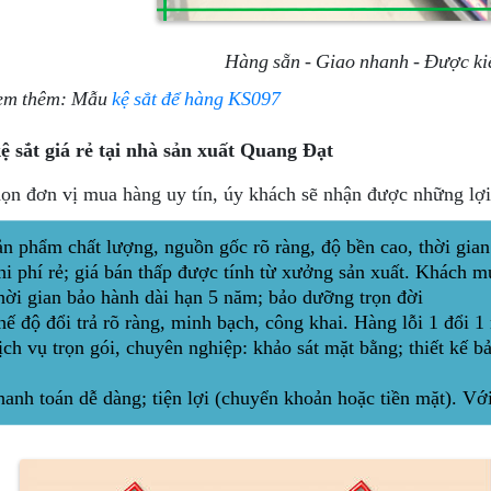
Hàng sẵn - Giao nhanh - Được ki
Xem thêm: Mẫu
kệ sắt để hàng KS097
 sắt giá rẻ tại nhà sản xuất Quang Đạt
ọn đơn vị mua hàng uy tín, úy khách sẽ nhận được những lợi
ản phẩm chất lượng, nguồn gốc rõ ràng, độ bền cao, thời gia
hi phí rẻ; giá bán thấp được tính từ xưởng sản xuất. Khách m
hời gian bảo hành dài hạn 5 năm; bảo dưỡng trọn đời
hế độ đổi trả rõ ràng, minh bạch, công khai. Hàng lỗi 1 đổi 
ch vụ trọn gói, chuyên nghiệp: khảo sát mặt bằng; thiết kế bả
hanh toán dễ dàng; tiện lợi (chuyển khoản hoặc tiền mặt). V