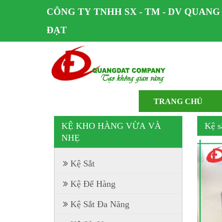
CÔNG TY TNHH SX - TM - DV QUANG
ĐẠT
TRANG CHỦ
KỆ KHO HÀNG VỪA VÀ
Kệ s
NHẸ
Kệ Sắt
Kệ Để Hàng
Kệ Sắt Đa Năng