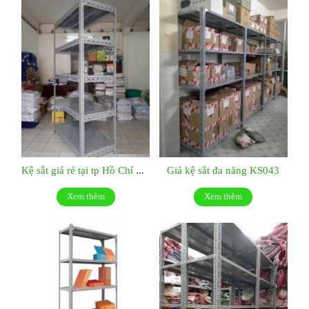
Kệ sắt giá rẻ tại tp Hồ Chí Minh:KS044
Giá kệ sắt đa năng KS043
Xem thêm
Xem thêm