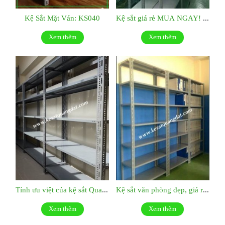
Kệ Sắt Mặt Ván: KS040
Kệ sắt giá rẻ MUA NGAY! KS039
Xem thêm
Xem thêm
Tính ưu việt của kệ sắt Quang Đạt:KS038
Kệ sắt văn phòng đẹp, giá rẻ: KS037
Xem thêm
Xem thêm