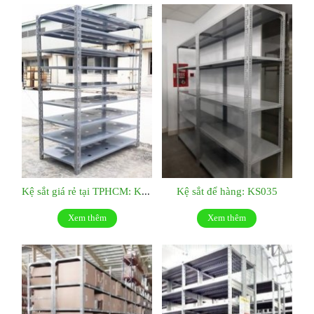
Kệ sắt giá rẻ tại TPHCM: KS036
Kệ sắt để hàng: KS035
Xem thêm
Xem thêm