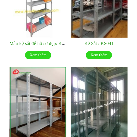
Mẫu kệ sắt để hồ sơ đẹp: KS042
Kệ Sắt : KS041
Xem thêm
Xem thêm