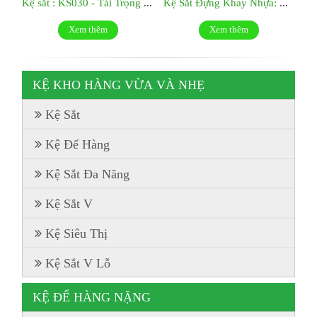
Kệ sắt : KS030 - Tải Trọng 500kg/tầng
Kệ Sắt Đựng Khay Nhựa: KS029
Xem thêm
Xem thêm
KỆ KHO HÀNG VỪA VÀ NHẸ
Kệ Sắt
Kệ Để Hàng
Kệ Sắt Đa Năng
Kệ Sắt V
Kệ Siêu Thị
Kệ Sắt V Lỗ
KỆ ĐỂ HÀNG NẶNG