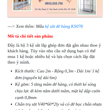
---> Xem thêm: Mẫu
kệ sắt để hàng KS078
Mô tả chi tiết sản phẩm
Đây là bộ 3 kệ sắt lắp ghép đơn đặt gần nhau thoe ý
khách hàng. Tùy vào nhu cầu sử dụng bạn có thể
mua 1 kệ hoặc nhiều kệ và lựa chọn cách lắp đặt
theo ý mình.
Kích thước: Cao 2m - Rộng 0,3m - Dài 1m/ 1 kệ
đơn (nguyên kệ dài 6m)
Kệ gồm: 5 tầng mâm để hàng, có thiết ké sóng
chịu lực đi kèm nằm dưới mâm, mặt kệ dập cuốn
cạnh 0,8mm
Chân trụ sắt V40*60*2ly và có để bọc chân nhựa