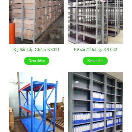
Kệ Sắt Lắp Ghép: KS031
Kệ sắt để hàng: KS 032
Xem thêm
Xem thêm