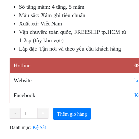
Số tầng mâm: 4 tầng, 5 mâm
Màu sắc: Xám ghi tiêu chuẩn
Xuất xứ: Việt Nam
Vận chuyển: toàn quốc, FREESHIP tp.HCM từ
1-2sp (tùy khu vực)
Lắp đặt: Tận nơi và theo yêu cầu khách hàng
Hotline
0
Website
k
Facebook
K
Thêm giỏ hàng
Danh mục:
Kệ Sắt