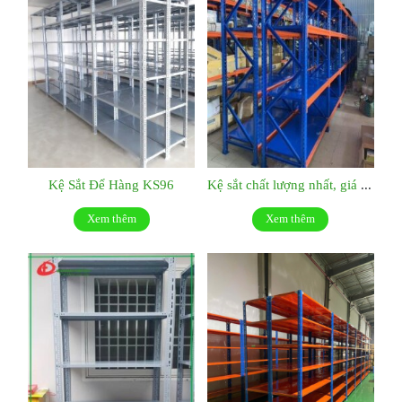
Kệ Sắt Để Hàng KS96
Kệ sắt chất lượng nhất, giá tốt nhất:KS048
Xem thêm
Xem thêm