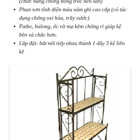
(chức năng chống bong tróc nền sàn)
Phun sơn tĩnh điện màu xám ghi cao cấp (có tác
dụng chống oxi hóa, trầy xước)
Patke, bulong, ốc vít mạ kẽm chống rỉ giúp kệ
bền và chắc hơn.
Lắp đặt: bắt nối tiếp nhau thành 1 dãy 3 kệ liền
kề