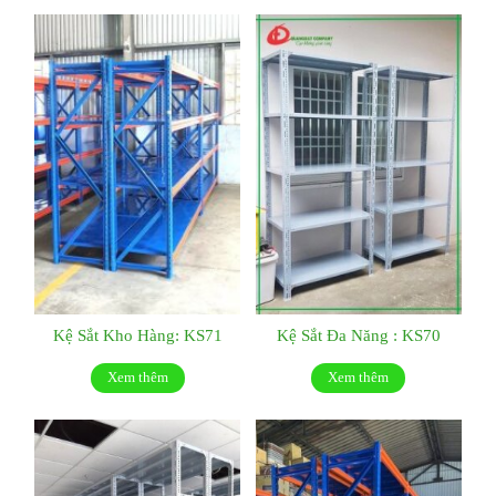
Kệ Sắt Kho Hàng: KS71
Kệ Sắt Đa Năng : KS70
Xem thêm
Xem thêm