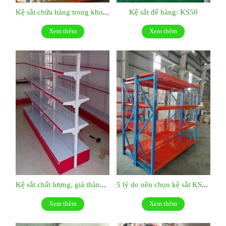
Kệ sắt chứa hàng trong kho KS51
Kệ sắt để hàng: KS50
Xem thêm
Xem thêm
Kệ sắt chất lượng, giá thành hợp lý:KS049
5 lý do nên chọn kệ sắt KS047
Xem thêm
Xem thêm