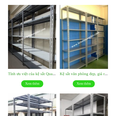
Tính ưu việt của kệ sắt Quang Đạt:KS038
Kệ sắt văn phòng đẹp, giá rẻ: KS037
Xem thêm
Xem thêm