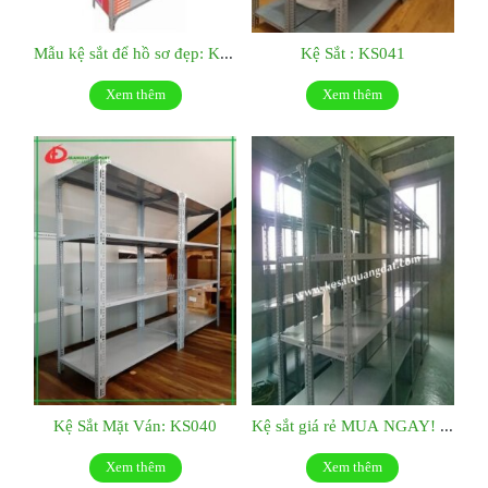
Mẫu kệ sắt để hồ sơ đẹp: KS042
Kệ Sắt : KS041
Xem thêm
Xem thêm
Kệ Sắt Mặt Ván: KS040
Kệ sắt giá rẻ MUA NGAY! KS039
Xem thêm
Xem thêm