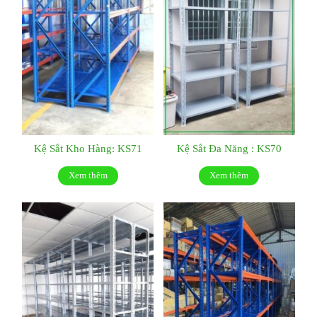
Kệ Sắt Kho Hàng: KS71
Kệ Sắt Đa Năng : KS70
Xem thêm
Xem thêm