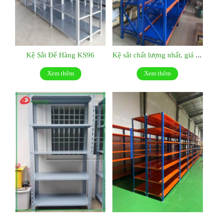
Kệ Sắt Để Hàng KS96
Kệ sắt chất lượng nhất, giá tốt nhất:KS048
Xem thêm
Xem thêm