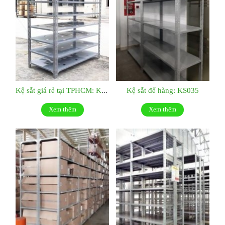
Kệ sắt giá rẻ tại TPHCM: KS036
Kệ sắt để hàng: KS035
Xem thêm
Xem thêm