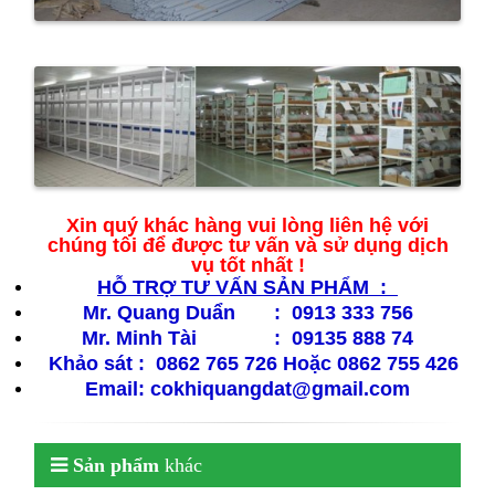
Xin quý khác hàng vui lòng liên hệ với
chúng tôi để được tư vấn và sử dụng dịch
vụ tốt nhất !
HỖ​ TRỢ TƯ VẤN SẢN PHẨM :
Mr. Quang Duẩn : 0913 333 756
Mr. Minh Tài : 09135 888 74
Khảo sát : 0862 765 726 Hoặc
0862 755 426
Email: cokhiquangdat@gmail.com
Sản phẩm
khác