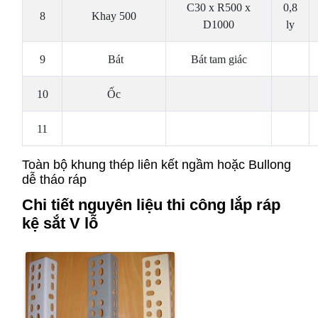
C30 x R500 x
0,8
8
Khay 500
D1000
ly
9
Bát
Bát tam giác
10
Ốc
11
Toàn bộ khung thép liên kết ngầm hoặc Bullong
dễ tháo ráp
Chi tiết nguyên liệu thi công lắp ráp
kệ sắt V lỗ