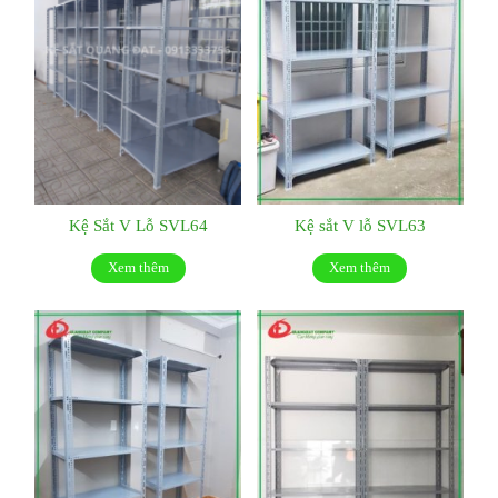
Kệ Sắt V Lỗ SVL64
Kệ sắt V lỗ SVL63
Xem thêm
Xem thêm