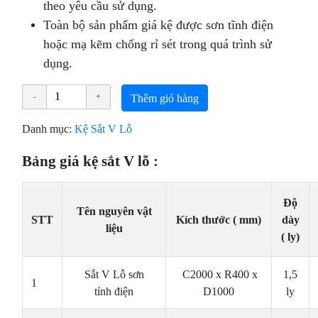
theo yêu cầu sử dụng.
Toàn bộ sản phẩm giá kệ được sơn tĩnh điện
hoặc mạ kẽm chống rỉ sét trong quá trình sử
dụng.
Thêm giỏ hàng
Danh mục:
Kệ Sắt V Lỗ
Bảng giá kệ sắt V lỗ :
Độ
Tên nguyên vật
STT
Kích thước ( mm)
dày
liệu
( ly)
Sắt V Lỗ sơn
C2000 x R400 x
1,5
1
tỉnh điện
D1000
ly