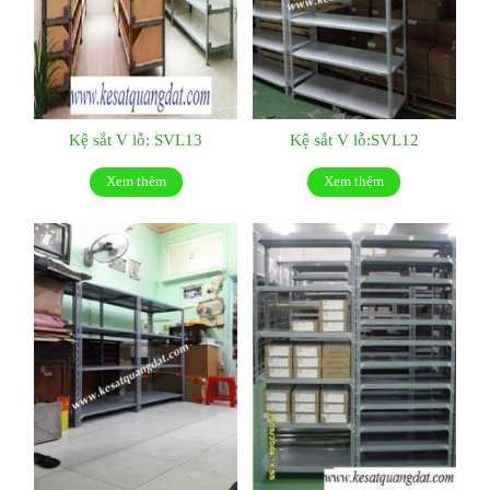
Kệ sắt V lỗ: SVL13
Kệ sắt V lỗ:SVL12
Xem thêm
Xem thêm