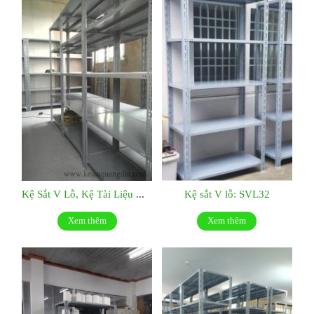
Kệ Sắt V Lỗ, Kệ Tài Liệu Giá Tốt Tại Tp.hcm : SVL52
Kệ sắt V lỗ: SVL32
Xem thêm
Xem thêm