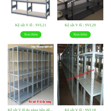
Kệ sắt V lỗ : SVL21
Kệ sắt V lỗ : SVL20
Xem thêm
Xem thêm
Kệ sắt V lỗ đa năng bền dễ tháo lắp: SVL19
Kệ sắt V lỗ : SVL18