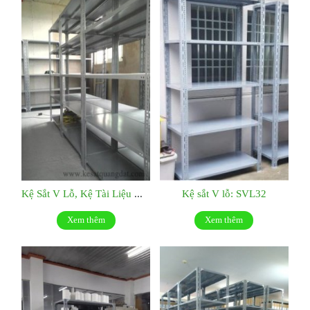
Kệ Sắt V Lỗ, Kệ Tài Liệu Giá Tốt Tại Tp.hcm : SVL52
Kệ sắt V lỗ: SVL32
Xem thêm
Xem thêm