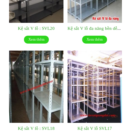
Kệ sắt V lỗ : SVL20
Kệ sắt V lỗ đa năng bền dễ tháo lắp: SVL19
Xem thêm
Xem thêm
Kệ sắt V lỗ : SVL18
Kệ sắt V lỗ SVL17