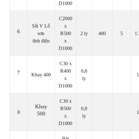
D1000
C2000
Sắt V Lỗ
x
6
sơn
R500
2 ly
400
5
1
tĩnh điện
x
D1000
C30 x
R400
0,8
7
Khay 400
1
x
ly
D1000
C30 x
Khay
R500
0,8
8
1
500
x
ly
D1000
Bát