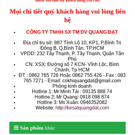
thước lớn nhỏ tùy khách hàng yêu cầu.
Mọi chi tiết quý khách hàng vui lòng liên
hệ
CÔNG TY TNHH SX TM DV QUANG ĐẠT
Địa chỉ trụ sở: 887 Tỉnh Lộ 10, KP1, P.Bình Trị
Đông B, Q.Bình Tân, TP.HCM
VPDD: 232 Tây Thạnh, P. Tây Thạnh, Quận Tân
Phú
CN. XSX: Đường số 7 KCN- Vĩnh Lộc, Bình
Chánh, Tp HCM
ÐT : 0862 765 726 Hoặc 0862 755 426 - Fax : 083
765 7271 - Email: cokhiquangdat@gmail.com
Phòng kinh doanh
Hotline 1: Mr Minh Tài : 09135 888 74
Hotline 2: Mr Quang: 0918 098 874
Hotline 3: Ms Xuân: 0946352082
Website:
http://kesatquangdat.com
Sản phẩm
khác