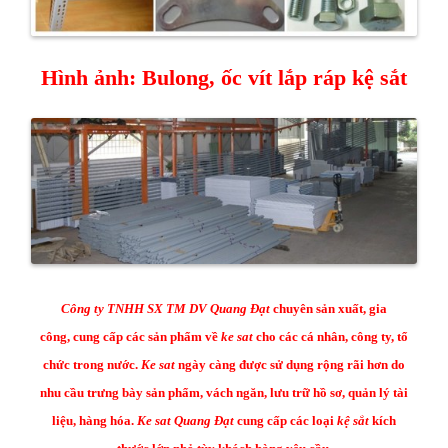
Hình ảnh: Bulong, ốc vít lắp ráp kệ sắt
Công ty TNHH SX TM DV Quang Đạt
chuyên sản xuất, gia
công, cung cấp các sản phẩm về
ke sat
cho các cá nhân, công ty, tổ
chức trong nước.
Ke sat
ngày càng được sử dụng rộng rãi hơn do
nhu cầu trưng bày sản phẩm, vách ngăn, lưu trữ hồ sơ, quản lý tài
liệu, hàng hóa.
Ke sat Qua​ng Đạt
cung cấp các loại
kệ sắt
kích