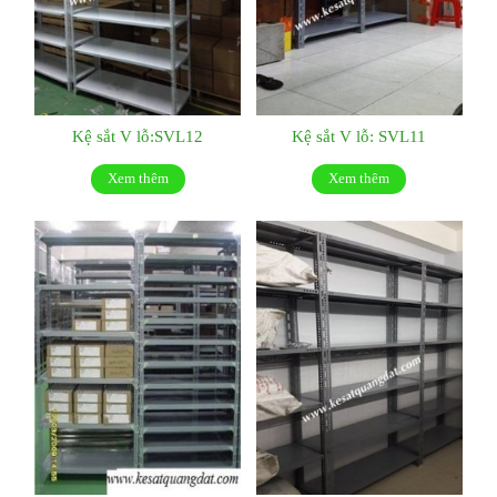
Kệ sắt V lỗ:SVL12
Kệ sắt V lỗ: SVL11
Xem thêm
Xem thêm