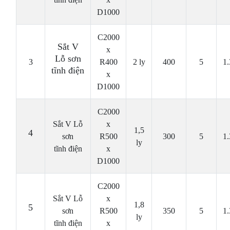
D1000
C2000
Sắt V
x
Lỗ sơn
3
R400
2 ly
400
5
1
tĩnh điện
x
D1000
C2000
Sắt V Lỗ
x
1,5
4
sơn
R500
300
5
1
ly
tĩnh điện
x
D1000
C2000
Sắt V Lỗ
x
1,8
5
sơn
R500
350
5
1
ly
tĩnh điện
x