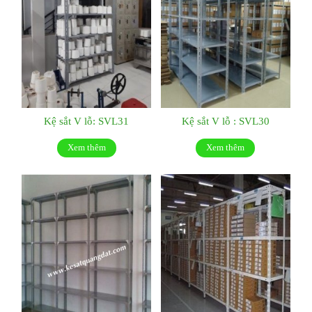
Kệ sắt V lỗ: SVL31
Kệ sắt V lỗ : SVL30
Xem thêm
Xem thêm