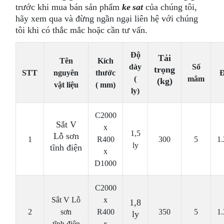
trước khi mua bán sản phẩm
ke sat
của chúng tôi,
hãy xem qua và đừng ngần ngại liên hệ với chúng
tôi khi có thắc mắc hoặc cần tư vấn.
Độ
Tải
Tên
Kích
dày
Số
trọng
STT
nguyên
thước
Đ
(
mâm
(kg)
vật liệu
( mm)
ly)
C2000
Sắt V
x
1,5
Lỗ sơn
1
R400
300
5
1
ly
tĩnh điện
x
D1000
C2000
Sắt V Lỗ
x
1,8
2
sơn
R400
350
5
1
ly
tĩnh điện
x