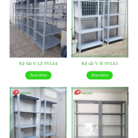
Kệ Sắt V Lỗ SVL64
Kệ sắt V lỗ SVL63
Xem thêm
Xem thêm