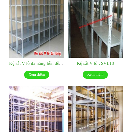
Kệ sắt V lỗ đa năng bền dễ tháo lắp: SVL19
Kệ sắt V lỗ : SVL18
Xem thêm
Xem thêm