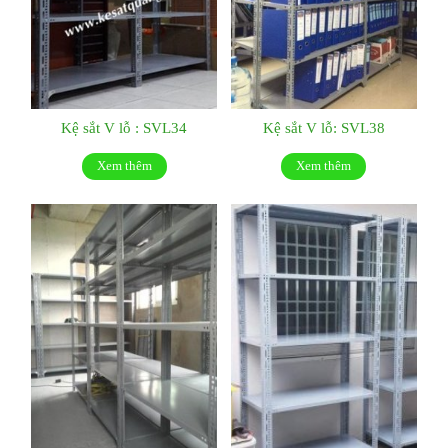
Kệ sắt V lỗ : SVL34
Kệ sắt V lỗ: SVL38
Xem thêm
Xem thêm