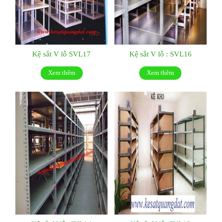
Kệ sắt V lỗ SVL17
Kệ sắt V lỗ : SVL16
Xem thêm
Xem thêm