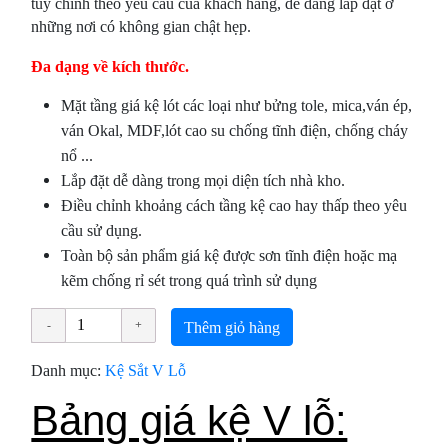
tùy chỉnh theo yêu cầu của khách hàng, dễ dàng lắp đặt ở
những nơi có không gian chật hẹp.
Đa dạng về kích thước.
Mặt tầng giá kệ lót các loại như bửng tole, mica,ván ép,
ván Okal, MDF,lót cao su chống tĩnh điện, chống cháy
nổ ...
Lắp đặt dễ dàng trong mọi diện tích nhà kho.
Điều chỉnh khoảng cách tầng kệ cao hay thấp theo yêu
cầu sử dụng.
Toàn bộ sản phẩm giá kệ được sơn tĩnh điện hoặc mạ
kẽm chống rỉ sét trong quá trình sử dụng
Thêm giỏ hàng
Danh mục:
Kệ Sắt V Lỗ
Bảng giá kệ V lỗ: