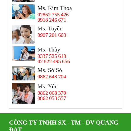
Ms. Kim Thoa
02862 755 426
0918 246 671
Ms, Tuyền
0907 201 603
Ms. Thủy
0337 525 618
02 822 495 656
Ms. Sở Sở
0862 643 704
Ms, Yến
0862 068 379
0862 053 557
CÔNG TY TNHH SX - TM - DV QUANG
ĐẠT