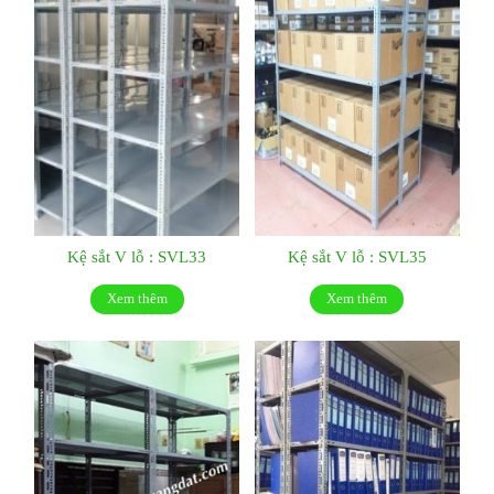
Kệ sắt V lỗ : SVL33
Kệ sắt V lỗ : SVL35
Xem thêm
Xem thêm