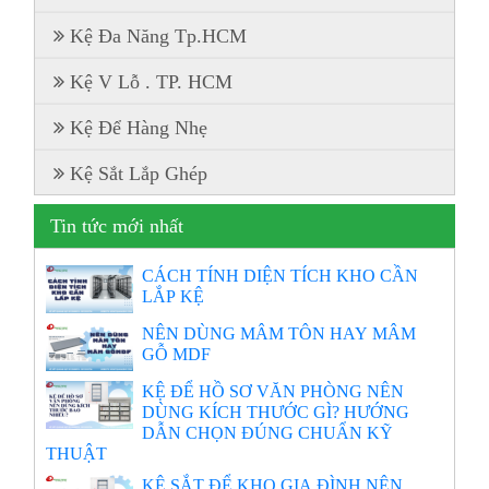
Kệ Đa Năng Tp.HCM
Kệ V Lỗ . TP. HCM
Kệ Để Hàng Nhẹ
Kệ Sắt Lắp Ghép
Tin tức mới nhất
CÁCH TÍNH DIỆN TÍCH KHO CẦN
LẮP KỆ
NÊN DÙNG MÂM TÔN HAY MÂM
GỖ MDF
KỆ ĐỂ HỒ SƠ VĂN PHÒNG NÊN
DÙNG KÍCH THƯỚC GÌ? HƯỚNG
DẪN CHỌN ĐÚNG CHUẨN KỸ
THUẬT
KỆ SẮT ĐỂ KHO GIA ĐÌNH NÊN