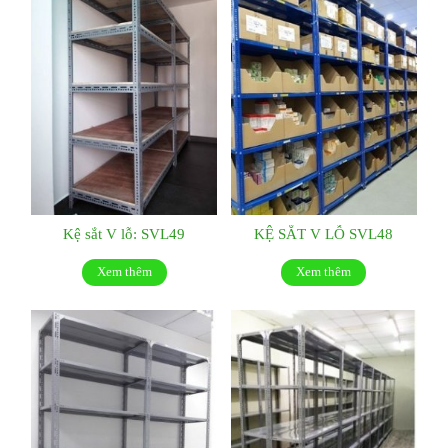
Kệ sắt V lỗ: SVL49
KỆ SẮT V LỖ SVL48
Xem thêm
Xem thêm