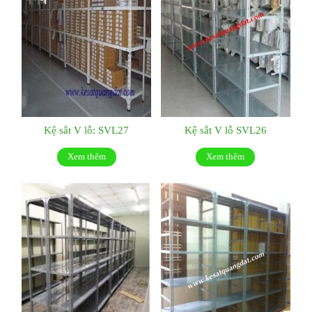
Kệ sắt V lỗ: SVL27
Kệ sắt V lỗ SVL26
Xem thêm
Xem thêm