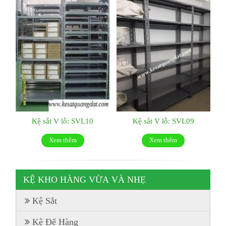
Kệ sắt V lỗ: SVL10
Kệ sắt V lỗ: SVL09
Xem thêm
Xem thêm
KỆ KHO HÀNG VỪA VÀ NHẸ
Kệ Sắt
Kệ Để Hàng