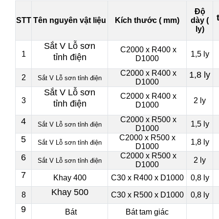
Độ
STT
Tên nguyên vật liệu
Kích thước ( mm)
dày (
ly)
Sắt V Lỗ sơn
C2000 x R400 x
1
1,5 ly
tỉnh điện
D1000
C2000 x R400 x
1,8 ly
2
Sắt V Lỗ s
ơn t
ỉnh
đi
ện
D1000
Sắt V Lỗ sơn
C2000 x R400 x
3
2 ly
tỉnh điện
D1000
C2000 x R500 x
4
1,5 ly
Sắt V Lỗ s
ơn t
ỉnh
đi
ện
D1000
C2000 x R500 x
5
1,8 ly
Sắt V Lỗ s
ơn t
ỉnh
đi
ện
D1000
C2000 x R500 x
6
2 ly
Sắt V Lỗ s
ơn t
ỉnh
đi
ện
D1000
7
Khay 400
C30 x R400 x D1000
0,8 ly
Khay 500
8
C30 x R500 x D1000
0,8 ly
9
Bát
Bát tam giác