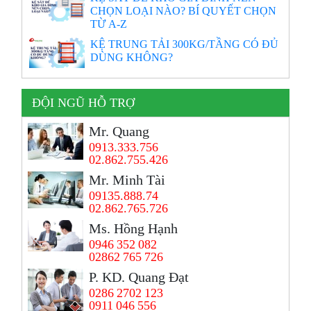
CHỌN LOẠI NÀO? BÍ QUYẾT CHỌN
TỪ A-Z
KỆ TRUNG TẢI 300KG/TẦNG CÓ ĐỦ
DÙNG KHÔNG?
ĐỘI NGŨ HỖ TRỢ
Mr. Quang
0913.333.756
02.862.755.426
Mr. Minh Tài
09135.888.74
02.862.765.726
Ms. Hồng Hạnh
0946 352 082
02862 765 726
P. KD. Quang Đạt
0286 2702 123
0911 046 556