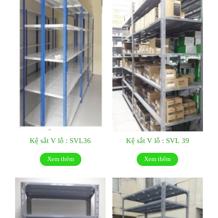
Kệ sắt V lỗ : SVL36
Kệ sắt V lỗ : SVL 39
Xem thêm
Xem thêm