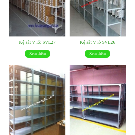
Kệ sắt V lỗ: SVL27
Kệ sắt V lỗ SVL26
Xem thêm
Xem thêm