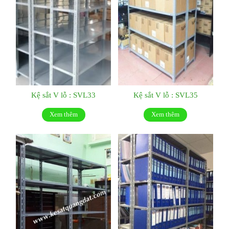
Kệ sắt V lỗ : SVL33
Kệ sắt V lỗ : SVL35
Xem thêm
Xem thêm