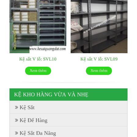
Kệ sắt V lỗ: SVL10
Kệ sắt V lỗ: SVL09
Xem thêm
Xem thêm
KỆ KHO HÀNG VỪA VÀ NHẸ
Kệ Sắt
Kệ Để Hàng
Kệ Sắt Đa Năng