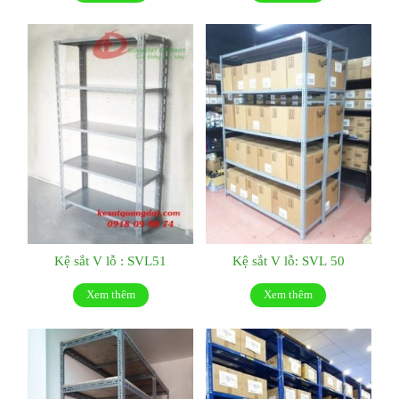
Kệ sắt V lỗ : SVL51
Kệ sắt V lỗ: SVL 50
Xem thêm
Xem thêm