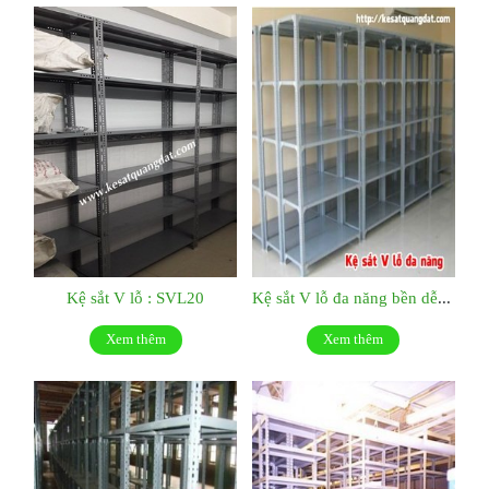
Kệ sắt V lỗ : SVL20
Kệ sắt V lỗ đa năng bền dễ tháo lắp: SVL19
Xem thêm
Xem thêm