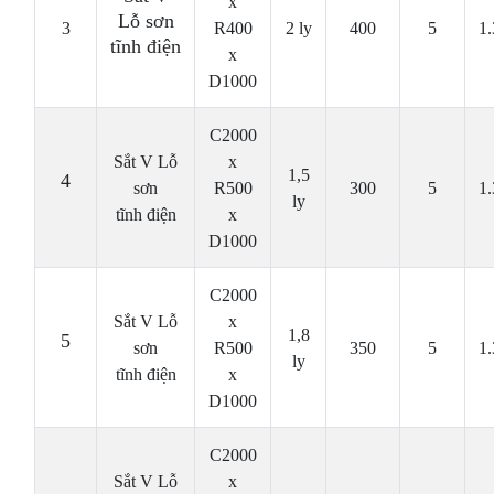
x
Lỗ sơn
3
R400
2 ly
400
5
1
tĩnh điện
x
D1000
C2000
Sắt V Lỗ
x
1,5
4
sơn
R500
300
5
1
ly
tĩnh điện
x
D1000
C2000
Sắt V Lỗ
x
1,8
5
sơn
R500
350
5
1
ly
tĩnh điện
x
D1000
C2000
Sắt V Lỗ
x