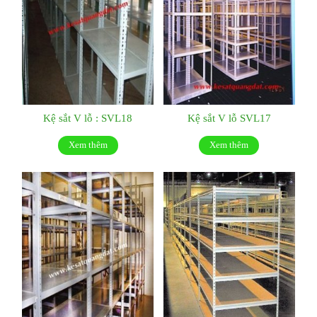
Kệ sắt V lỗ : SVL18
Kệ sắt V lỗ SVL17
Xem thêm
Xem thêm