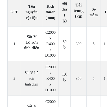
Độ
Tải
Tên
Kích
dày
Số
trọng
STT
nguyên
thước
Đ
(
mâm
(kg)
vật liệu
( mm)
ly)
C2000
Sắt V
x
1,5
Lỗ sơn
1
R400
300
5
1
ly
tĩnh điện
x
D1000
C2000
Sắt V Lỗ
x
1,8
2
sơn
R400
350
5
1
ly
tĩnh điện
x
D1000
C2000
Sắt V