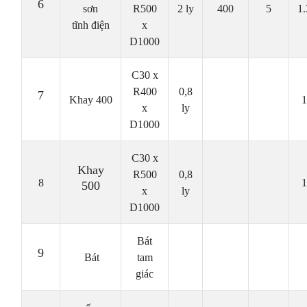
6
sơn
R500
2 ly
400
5
1
tĩnh điện
x
D1000
C30 x
R400
0,8
7
Khay 400
1
x
ly
D1000
C30 x
Khay
R500
0,8
8
1
500
x
ly
D1000
Bát
9
Bát
tam
giác