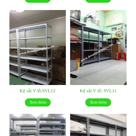
Kệ sắt V lỗ:SVL12
Kệ sắt V lỗ: SVL11
Xem thêm
Xem thêm