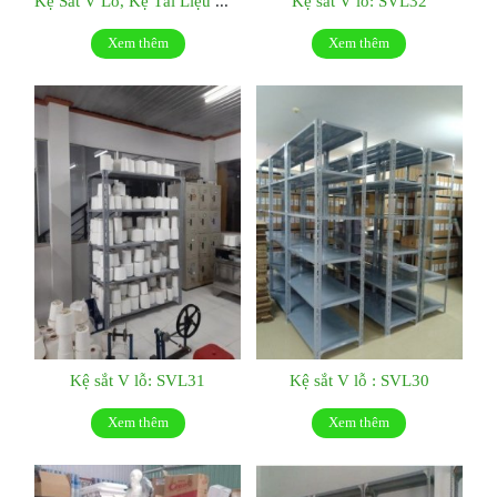
Kệ Sắt V Lỗ, Kệ Tài Liệu Giá Tốt Tại Tp.hcm : SVL52
Kệ sắt V lỗ: SVL32
Xem thêm
Xem thêm
Kệ sắt V lỗ: SVL31
Kệ sắt V lỗ : SVL30
Xem thêm
Xem thêm