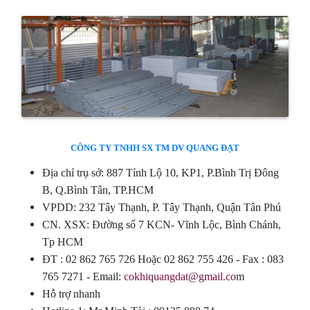
CÔNG TY TNHH SX TM DV QUANG ĐẠT
Địa chỉ trụ sở: 887 Tỉnh Lộ 10, KP1, P.Bình Trị Đông
B, Q.Bình Tân, TP.HCM
VPDD: 232 Tây Thạnh, P. Tây Thạnh, Quận Tân Phú
CN. XSX: Đường số 7 KCN- Vĩnh Lộc, Bình Chánh,
Tp HCM
ÐT : 02 862 765 726 Hoặc 02 862 755 426 - Fax : 083
765 7271 - Email:
cokhiquangdat@gmail.co
m
Hỗ trợ nhanh