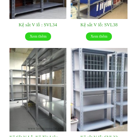
Kệ sắt V lỗ : SVL34
Kệ sắt V lỗ: SVL38
Xem thêm
Xem thêm