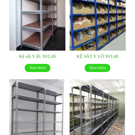
Kệ sắt V lỗ: SVL49
KỆ SẮT V LỖ SVL48
Xem thêm
Xem thêm