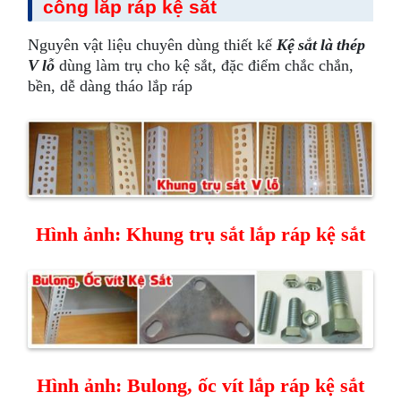
công lắp ráp kệ sắt
Nguyên vật liệu chuyên dùng thiết kế
Kệ sắt là thép
V lỗ
dùng làm trụ cho kệ sắt, đặc điểm chắc chắn,
bền, dễ dàng tháo lắp ráp
Hình ảnh: Khung trụ sắt lắp ráp kệ sắt
Hình ảnh: Bulong, ốc vít lắp ráp kệ sắt