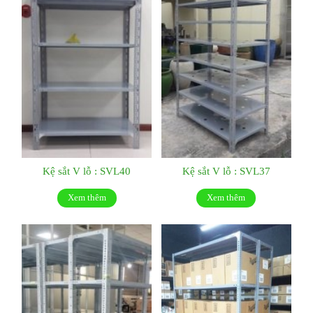
Kệ sắt V lỗ : SVL40
Kệ sắt V lỗ : SVL37
Xem thêm
Xem thêm