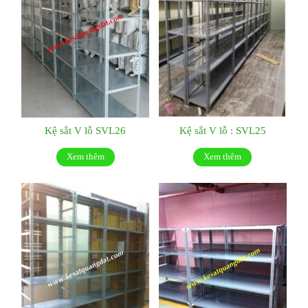
Kệ sắt V lỗ SVL26
Kệ sắt V lỗ : SVL25
Xem thêm
Xem thêm