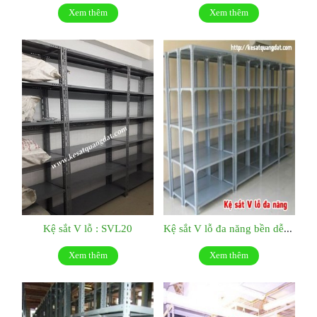
Xem thêm
Xem thêm
Kệ sắt V lỗ : SVL20
Kệ sắt V lỗ đa năng bền dễ tháo lắp: SVL19
Xem thêm
Xem thêm