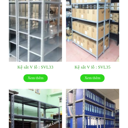
Kệ sắt V lỗ : SVL33
Kệ sắt V lỗ : SVL35
Xem thêm
Xem thêm