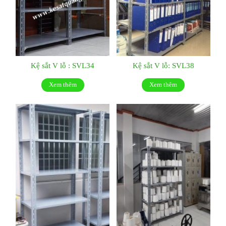
Kệ sắt V lỗ : SVL34
Kệ sắt V lỗ: SVL38
Xem thêm
Xem thêm