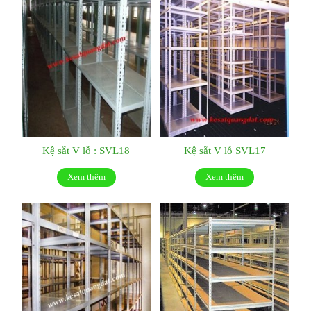
Kệ sắt V lỗ : SVL18
Kệ sắt V lỗ SVL17
Xem thêm
Xem thêm