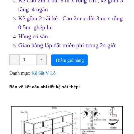
Kệ Cao 2m x dài 3 m x rộng 1m , kệ gồm 5
tầng 4 ngăn
Kệ gồm 2 cái kệ : Cao 2m x dài 3 m x rộng
0.5m ghép lại
Hàng có sẵn .
Giao hàng lắp đặt miễn phí trong 24 giờ
.
Thêm giỏ hàng
Danh mục:
Kệ Sắt V Lỗ
Bản vẽ kết cấu chi tiết kệ sắt thép: