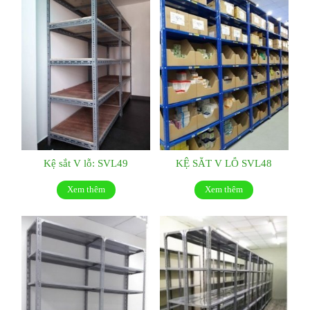
Kệ sắt V lỗ: SVL49
KỆ SẮT V LỖ SVL48
Xem thêm
Xem thêm