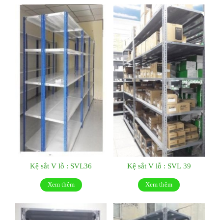
Kệ sắt V lỗ : SVL36
Kệ sắt V lỗ : SVL 39
Xem thêm
Xem thêm