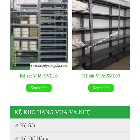
Kệ sắt V lỗ: SVL10
Kệ sắt V lỗ: SVL09
Xem thêm
Xem thêm
KỆ KHO HÀNG VỪA VÀ NHẸ
Kệ Sắt
Kệ Để Hàng