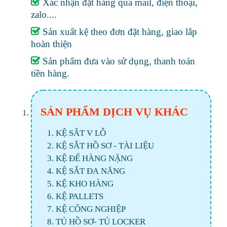
Xác nhận đặt hàng qua mail, điện thoại,
zalo....
Sản xuất kệ theo đơn đặt hàng, giao lắp
hoàn thiện
Sản phẩm đưa vào sử dụng, thanh toán
tiền hàng.
SẢN PHẨM DỊCH VỤ KHÁC
KỆ SẮT V LỖ
KỆ SẮT HỒ SƠ - TÀI LIỆU
KỆ ĐỂ HÀNG NẶNG
KỆ SẮT ĐA NĂNG
KỆ KHO HÀNG
KỆ PALLETS
KỆ CÔNG NGHIỆP
TỦ HỒ SƠ- TỦ LOCKER