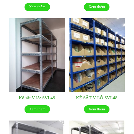
Xem thêm
Xem thêm
Kệ sắt V lỗ: SVL49
KỆ SẮT V LỖ SVL48
Xem thêm
Xem thêm