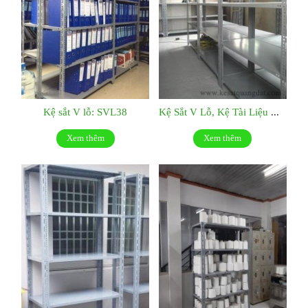
Kệ sắt V lỗ: SVL38
Kệ Sắt V Lỗ, Kệ Tài Liệu Giá Tốt Tại Tp.hcm : SVL52
Xem thêm
Xem thêm