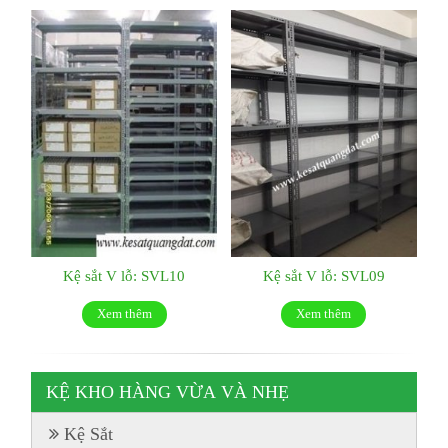
Kệ sắt V lỗ: SVL10
Kệ sắt V lỗ: SVL09
Xem thêm
Xem thêm
KỆ KHO HÀNG VỪA VÀ NHẸ
Kệ Sắt