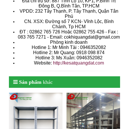
Địa chỉ trụ sở: 887 Tỉnh Lộ 10, KP1, P.Bình Trị
Đông B, Q.Bình Tân, TP.HCM
VPDD: 232 Tây Thạnh, P. Tây Thạnh, Quận Tân
Phú
CN. XSX: Đường số 7 KCN- Vĩnh Lộc, Bình
Chánh, Tp HCM
ÐT : 02862 765 726 Hoặc 02862 755 426 - Fax :
083 765 7271 - Email: cokhiquangdat@gmail.com
Phòng kinh doanh
Hotline 1: Mr Minh Tài : 0946352082
Hotline 2: Mr Quang: 0918 098 874
Hotline 3: Ms Xuân: 0946352082
Website:
http://kesatquangdat.com
Sản phẩm
khác