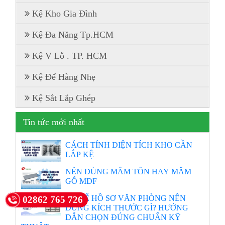
Kệ Kho Gia Đình
Kệ Đa Năng Tp.HCM
Kệ V Lỗ . TP. HCM
Kệ Để Hàng Nhẹ
Kệ Sắt Lắp Ghép
Tin tức mới nhất
CÁCH TÍNH DIỆN TÍCH KHO CẦN
LẮP KỆ
NÊN DÙNG MÂM TÔN HAY MÂM
GỖ MDF
KỆ ĐỂ HỒ SƠ VĂN PHÒNG NÊN
02862 765 726
DÙNG KÍCH THƯỚC GÌ? HƯỚNG
DẪN CHỌN ĐÚNG CHUẨN KỸ