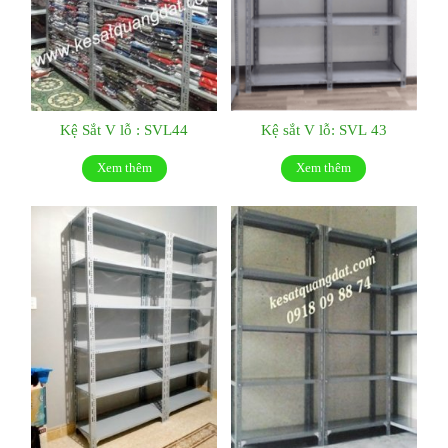
Kệ Sắt V lỗ : SVL44
Kệ sắt V lỗ: SVL 43
Xem thêm
Xem thêm