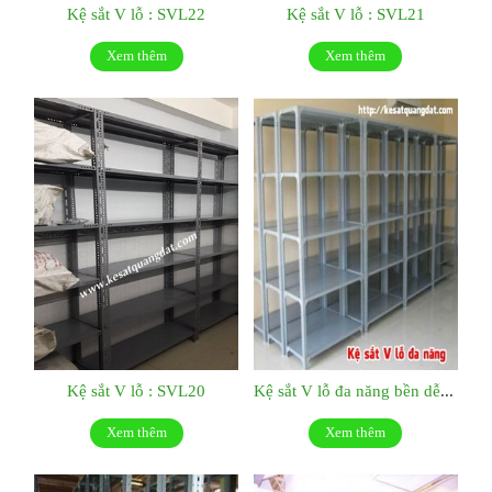
Kệ sắt V lỗ : SVL22
Kệ sắt V lỗ : SVL21
Xem thêm
Xem thêm
Kệ sắt V lỗ : SVL20
Kệ sắt V lỗ đa năng bền dễ tháo lắp: SVL19
Xem thêm
Xem thêm