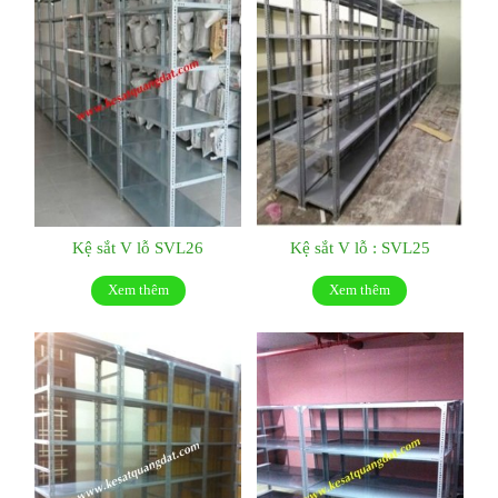
Kệ sắt V lỗ SVL26
Kệ sắt V lỗ : SVL25
Xem thêm
Xem thêm