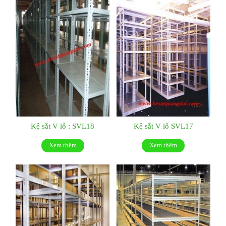
Kệ sắt V lỗ : SVL18
Kệ sắt V lỗ SVL17
Xem thêm
Xem thêm