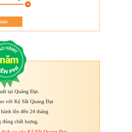
Nhất
ất tại Quảng Đạt.
kho với Kệ Sắt Quang Đạt
 hành lên đến 24 tháng
 đúng chất luợng.
 dịch vụ của Kệ Sắt Quang Đạt