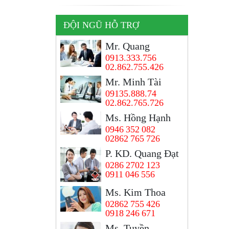
ĐỘI NGŨ HỖ TRỢ
Mr. Quang
0913.333.756
02.862.755.426
Mr. Minh Tài
09135.888.74
02.862.765.726
Ms. Hồng Hạnh
0946 352 082
02862 765 726
P. KD. Quang Đạt
0286 2702 123
0911 046 556
Ms. Kim Thoa
02862 755 426
0918 246 671
Ms, Tuyền