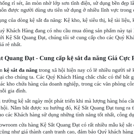
hống rỉ sét, ăn mòn nhờ lớp sơn tĩnh điện, sử dụng bền đẹp l
uôn được người dùng ưu tiên sử dụng ở nhiều lĩnh vực trong 
ng của dòng kệ sắt đa năng: Kệ kho, kệ siêu thị, kệ tài liệu, k
ý Khách Hàng đang có nhu cầu mua dòng sản phẩm này tại L
ới Kệ Sắt Quang Đạt, chúng tôi sẽ cung cấp cho các Quý Khá
iá rẻ nhất.
t Quang Đạt - Cung cấp kệ sắt đa năng Giá Cực 
ến
kệ sắt đa năng
trong xã hội hiện nay có lẽ nhiều người sẽ
ại cho chúng ta. Các Quý Khách Hàng chắc chắc có thể bắt gặ
các kho chứa hàng của doanh nghiệp, trong các văn phòng công 
mỗi gia đình.
ị trường kệ sắt ngày một phát triển khi mà lượng hàng hóa cần
 hội. Nắm bắt được xu hướng đó, Kệ Sắt Quang Đạt tung ra th
ho các Khách hàng sử dụng những tính năng tốt nhất, công dụ
owroom cửa hàng Kệ Sắt Quang Đạt có rất nhiều mẫu kệ sắt đ
cũng như giá thành cạnh tranh cao, đảm bảo Quý khách hàng 