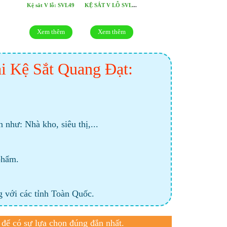
Kệ sắt V lỗ: SVL49
KỆ SẮT V LỖ SVL48
Xem thêm
Xem thêm
i Kệ Sắt Quang Đạt:
như: Nhà kho, siêu thị,...
phẩm.
 với các tỉnh Toàn Quốc.
để có sự lựa chọn đúng đắn nhất.