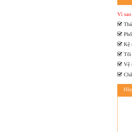
Vì sa
Tháo
Phối
Kệ s
Tối 
Vệ s
Chất
Hãy