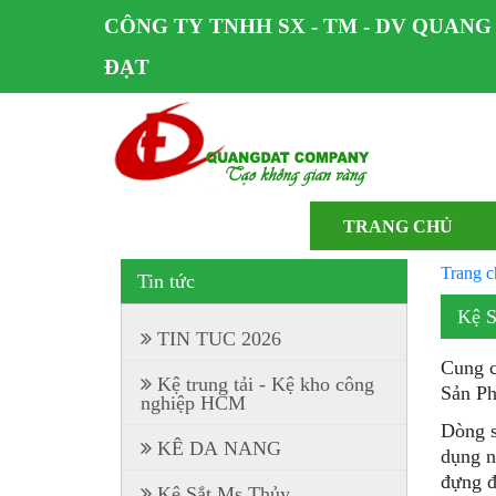
CÔNG TY TNHH SX - TM - DV QUANG
ĐẠT
TRANG CHỦ
Trang c
Tin tức
Kệ S
TIN TUC 2026
Cung c
Kệ trung tải - Kệ kho công
Sản Ph
nghiệp HCM
Dòng 
KÊ DA NANG
dụng n
đựng đ
Kệ Sắt Ms Thủy