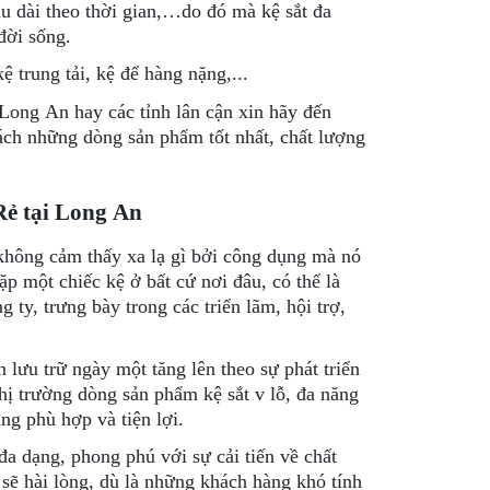
âu dài theo thời gian,…do đó mà kệ sắt đa
đời sống.
ệ trung tải, kệ để hàng nặng,...
ong An hay các tỉnh lân cận xin hãy đến
ch những dòng sản phẩm tốt nhất, chất lượng
Rẻ tại Long An
 không cảm thấy xa lạ gì bởi công dụng mà nó
p một chiếc kệ ở bất cứ nơi đâu, có thể là
ty, trưng bày trong các triển lãm, hội trợ,
 lưu trữ ngày một tăng lên theo sự phát triển
ị trường dòng sản phẩm kệ sắt v lỗ, đa năng
ng phù hợp và tiện lợi.
a dạng, phong phú với sự cải tiến về chất
sẽ hài lòng, dù là những khách hàng khó tính