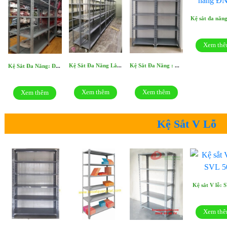
Kệ sắt đa năn
Xem th
Kệ Sắt Đa Năng Lắp Ráp: ĐN29
Kệ Sắt Đa Năng : ĐN28
Kệ Sắt Đa Năng: ĐN30
Xem thêm
Xem thêm
Xem thêm
Kệ Sắt V Lỗ
Kệ sắt V lỗ: 
Xem th