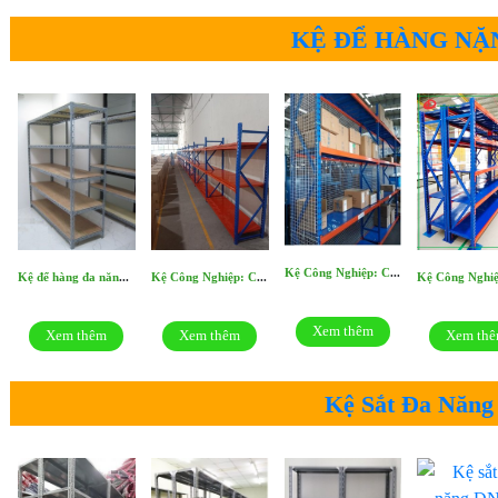
KỆ ĐỂ HÀNG NẶ
Kệ Công Nghiệp: CN3605
Kệ để hàng đa năng: ĐN32
Kệ Công Nghiệp: CN3606
Xem thêm
Xem thêm
Xem thêm
Xem th
Kệ Sắt Đa Năng