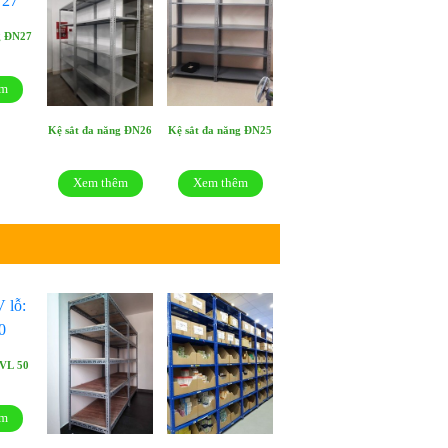
g ĐN27
êm
Kệ sắt đa năng ĐN26
Kệ sắt đa năng ĐN25
Xem thêm
Xem thêm
SVL 50
êm