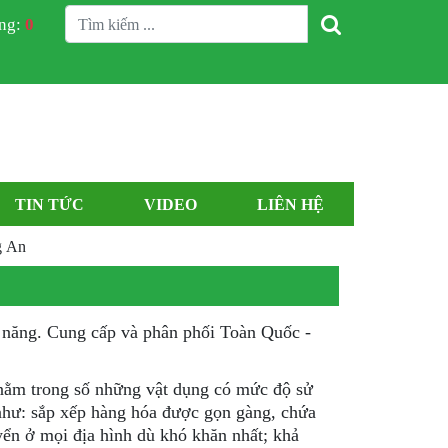
àng:
0
TIN TỨC
VIDEO
LIÊN HỆ
g An
đa năng. Cung cấp và phân phối Toàn Quốc -
nằm trong số những vật dụng có mức độ sử
như: sắp xếp hàng hóa được gọn gàng, chứa
yển ở mọi địa hình dù khó khăn nhất; khả