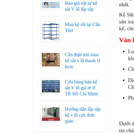
Báo giá vật tư kệ
nhất.
sắt V lỗ lắp rắp
Kệ Sắt
sản xu
Mua kệ sắt tại Cần
kế, ch
Thơ
Văn 
Lu
Cẩn thận khi mua
kh
kệ sắt v lỗ thanh lý
hcm
Ch
Dị
Cửa hàng bán kệ
Ch
sắt V lỗ giá rẻ ở
TP. Hồ Chí Minh
Ph
Hướng dẫn lắp ráp
kệ v lỗ cực đơn
giản
Dưới đ
tin ch