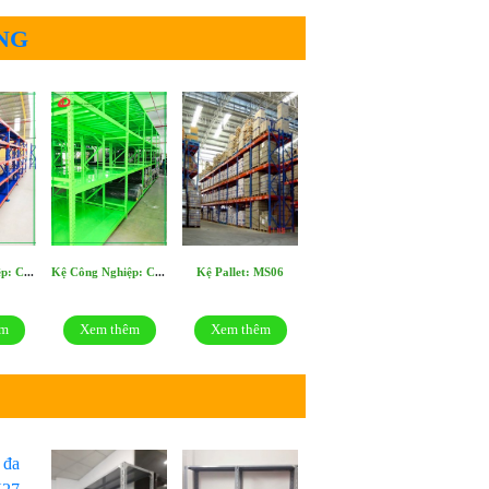
NG
Kệ Công Nghiệp: CN3604
Kệ Công Nghiệp: CN3602
Kệ Pallet: MS06
êm
Xem thêm
Xem thêm