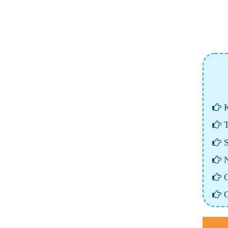
K
T
S
N
C
C