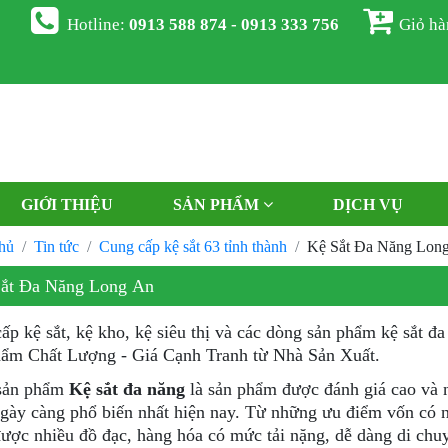
Hotline:
0913 588 874 - 0913 333 756
Giỏ h
GIỚI THIỆU
SẢN PHẨM
DỊCH VỤ
hủ
Tin tức
Cung cấp kệ sắt 63 tỉnh thành
Kệ Sắt Đa Năng Lon
ắt Đa Năng Long An
ấp kệ sắt, kệ kho, kệ siêu thị và các dòng sản phẩm kệ sắt 
ẩm Chất Lượng - Giá Cạnh Tranh từ Nhà Sản Xuất.
sản phẩm
Kệ sắt đa năng
là sản phẩm được đánh giá cao và 
gày càng phổ biến nhất hiện nay. Từ những ưu điểm vốn có 
ược nhiều đồ đạc, hàng hóa có mức tải nặng, dễ dàng di chu