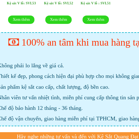
Kệ sắt V lỗ: SVL52
Kệ sắt V lỗ : SVL51
Kệ sắt V lỗ: SVL53
Xem thêm
Xem thêm
Xem thêm
100% an tâm khi mua hàng tạ
hông phải lo lắng về giá cả.
hiết kế đẹp, phong cách hiện đại phù hợp cho mọi không gian 
ản phẩm kệ sắt cao cấp, chất lượng, độ bền cao.
hân viên tư vấn nhiệt tình, miễn phí cung cấp thông tin sản 
hế độ bảo hành 12 tháng - 36 tháng.
hế độ vận chuyển, giao hàng miễn phí tại TPHCM, giao hàng
Hãy nghe những tư vấn và đến với Kệ Sắt Quang Đạt 