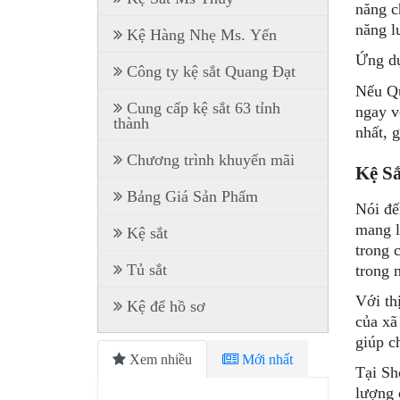
năng c
năng l
Kệ Hàng Nhẹ Ms. Yến
Ứng dụ
Công ty kệ sắt Quang Đạt
Nếu Qu
Cung cấp kệ sắt 63 tỉnh
ngay v
thành
nhất, g
Chương trình khuyến mãi
Kệ Sắ
Bảng Giá Sản Phẩm
Nói đ
mang l
Kệ sắt
trong 
Tủ sắt
trong 
Với th
Kệ để hồ sơ
của xã
giúp c
Xem nhiều
Mới nhất
Tại Sh
lượng 