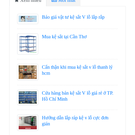
Xem nhiều
Mới nhất
Báo giá vật tư kệ sắt V lỗ lắp rắp
Mua kệ sắt tại Cần Thơ
Cẩn thận khi mua kệ sắt v lỗ thanh lý
hcm
Cửa hàng bán kệ sắt V lỗ giá rẻ ở TP.
Hồ Chí Minh
Hướng dẫn lắp ráp kệ v lỗ cực đơn
giản