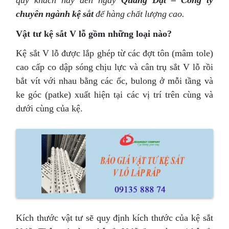
quý khách hãy đến ngay
Quang Đạt – Công ty
chuyên ngành kệ sắt
để hàng chất lượng cao.
Vật tư kệ sắt V lỗ gồm những loại nào?
Kệ sắt V lỗ được lắp ghép từ các đợt tôn (mâm tole)
cao cấp co dập sóng chịu lực và cân trụ sắt V lỗ rồi
bắt vít với nhau bằng các ốc, bulong ở mỗi tầng và
ke góc (patke) xuất hiện tại các vị trí trên cùng và
dưới cùng của kệ.
Kích thước vật tư sẽ quy định kích thước của kệ sắt