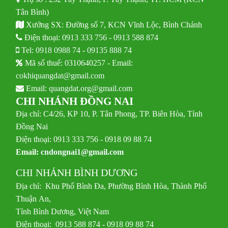
Tân Bình)
Xưởng SX: Đường số 7, KCN Vĩnh Lộc, Bình Chánh
Điện thoại:
0913 333 756
-
0913 588 874
Tel:
0918 0988 74
-
09135 888 74
Mã số thuế: 0310640257 - Email:
cokhiquangdat@gmail.com
Email:
quangdat.org@gmail.com
CHI NHÁNH ĐỒNG NAI
Địa chỉ: C4/26, KP 10, P. Tân Phong, TP. Biên Hòa, Tỉnh
Đồng Nai
Điện thoại: 0913 333 756 - 0918 09 88 74
Email:
cndongnai1@gmail.com
CHI NHÁNH BÌNH DƯƠNG
Địa chỉ: Khu Phố Bình Đa, Phường Bình Hòa, Thành Phố
Thuận An,
Tỉnh Bình Dương, Việt Nam
Điện thoại: 0913 588 874 - 0918 09 88 74