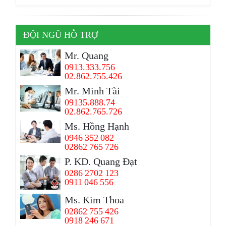
ĐỘI NGŨ HỖ TRỢ
Mr. Quang
0913.333.756
02.862.755.426
Mr. Minh Tài
09135.888.74
02.862.765.726
Ms. Hồng Hạnh
0946 352 082
02862 765 726
P. KD. Quang Đạt
0286 2702 123
0911 046 556
Ms. Kim Thoa
02862 755 426
0918 246 671