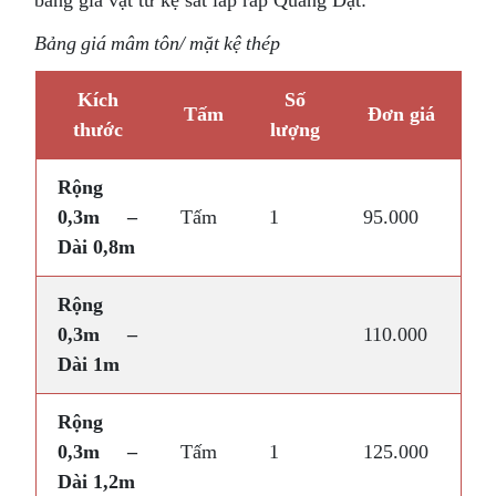
bảng giá vật tư kệ sắt lắp ráp Quang Đạt:
Bảng giá mâm tôn/ mặt kệ thép
Kích
Số
Tấm
Đơn giá
thước
lượng
Rộng
0,3m –
Tấm
1
95.000
Dài 0,8m
Rộng
0,3m –
110.000
Dài 1m
Rộng
0,3m –
Tấm
1
125.000
Dài 1,2m