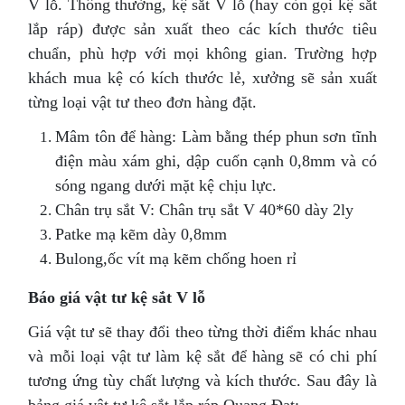
V lỗ. Thông thường, kệ sắt V lỗ (hay còn gọi kệ sắt
lắp ráp) được sản xuất theo các kích thước tiêu
chuẩn, phù hợp với mọi không gian. Trường hợp
khách mua kệ có kích thước lẻ, xưởng sẽ sản xuất
từng loại vật tư theo đơn hàng đặt.
Mâm tôn để hàng: Làm bằng thép phun sơn tĩnh
điện màu xám ghi, dập cuốn cạnh 0,8mm và có
sóng ngang dưới mặt kệ chịu lực.
Chân trụ sắt V: Chân trụ sắt V 40*60 dày 2ly
Patke mạ kẽm dày 0,8mm
Bulong,ốc vít mạ kẽm chống hoen rỉ
Báo giá vật tư kệ sắt V lỗ
Giá vật tư sẽ thay đổi theo từng thời điểm khác nhau
và mỗi loại vật tư làm kệ sắt để hàng sẽ có chi phí
tương ứng tùy chất lượng và kích thước. Sau đây là