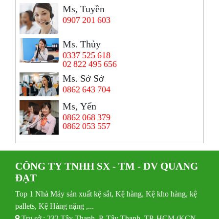
Ms, Tuyền
0907 201 603
Ms. Thủy
0337 525 618
02 822 495 656
Ms. Sở Sở
0862 643 704
Ms, Yến
0862 068 379
0862 053 557
CÔNG TY TNHH SX - TM - DV QUANG
ĐẠT
Top 1 Nhà Máy sản xuất kệ sắt, Kệ hàng, Kệ kho hàng, kệ
pallets, Kệ Hàng nặng ,...
Trụ sở : 232 Tây Thạnh, P. Tây Thạnh, TP. HCM (KCN