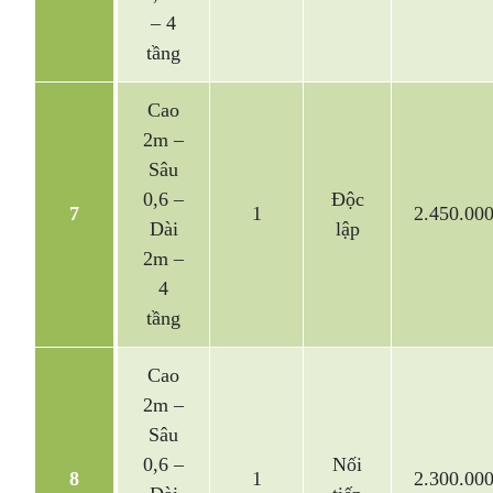
– 4
tầng
Cao
2m –
Sâu
0,6 –
Độc
7
1
2.450.00
Dài
lập
2m –
4
tầng
Cao
2m –
Sâu
0,6 –
Nối
8
1
2.300.00