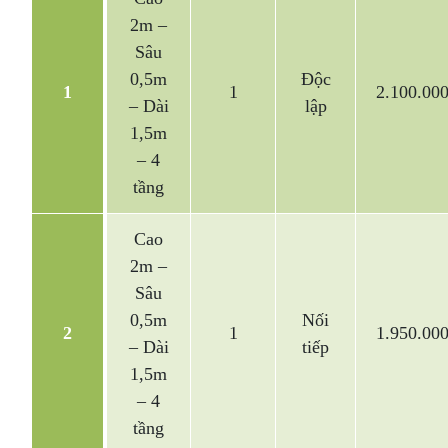
2m –
Sâu
0,5m
Độc
1
1
2.100.00
– Dài
lập
1,5m
– 4
tầng
Cao
2m –
Sâu
0,5m
Nối
2
1
1.950.00
– Dài
tiếp
1,5m
– 4
tầng