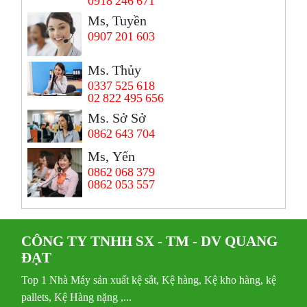
0918 246 671
Ms, Tuyền
0907 201 603
Ms. Thủy
0337 525 618
02 822 495 656
Ms. Sở Sở
0862 643 704
Ms, Yến
0862 068 379
0862 053 557
CÔNG TY TNHH SX - TM - DV QUANG
ĐẠT
Top 1 Nhà Máy sản xuất kệ sắt, Kệ hàng, Kệ kho hàng, kệ
pallets, Kệ Hàng nặng ,...