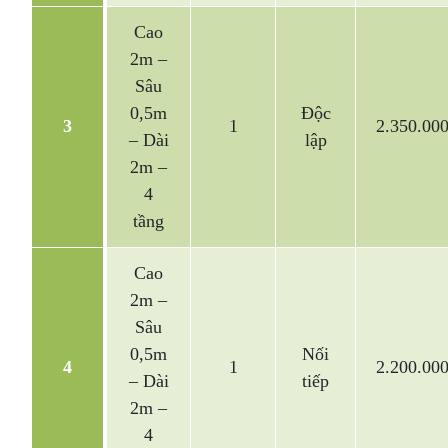
Cao
2m –
Sâu
0,5m
Độc
3
1
2.350.00
– Dài
lập
2m –
4
tầng
Cao
2m –
Sâu
0,5m
Nối
4
1
2.200.00
– Dài
tiếp
2m –
4