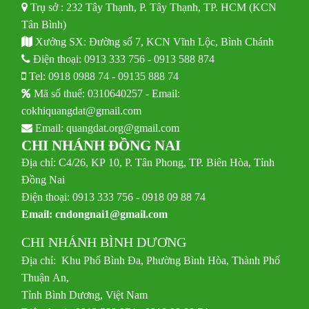
Trụ sở : 232 Tây Thạnh, P. Tây Thạnh, TP. HCM (KCN
Tân Bình)
Xưởng SX: Đường số 7, KCN Vĩnh Lộc, Bình Chánh
Điện thoại:
0913 333 756
-
0913 588 874
Tel:
0918 0988 74
-
09135 888 74
Mã số thuế: 0310640257 - Email:
cokhiquangdat@gmail.com
Email:
quangdat.org@gmail.com
CHI NHÁNH ĐỒNG NAI
Địa chỉ: C4/26, KP 10, P. Tân Phong, TP. Biên Hòa, Tỉnh
Đồng Nai
Điện thoại: 0913 333 756 - 0918 09 88 74
Email:
cndongnai1@gmail.com
CHI NHÁNH BÌNH DƯƠNG
Địa chỉ: Khu Phố Bình Đa, Phường Bình Hòa, Thành Phố
Thuận An,
Tỉnh Bình Dương, Việt Nam