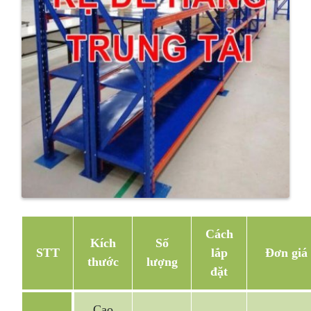
Cách
Kích
Số
STT
lắp
Đơn giá
thước
lượng
đặt
Cao