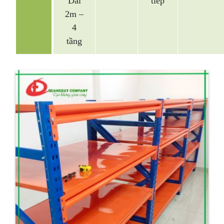
Dài
tiếp
2m –
4
tầng