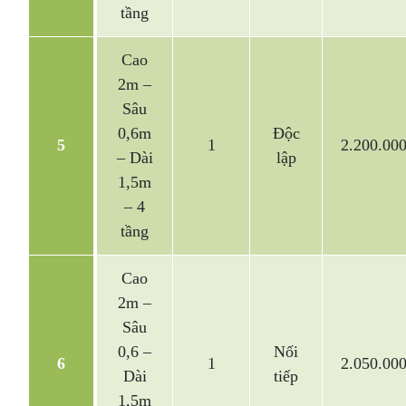
tầng
Cao
2m –
Sâu
0,6m
Độc
5
1
2.200.00
– Dài
lập
1,5m
– 4
tầng
Cao
2m –
Sâu
0,6 –
Nối
6
1
2.050.00
Dài
tiếp
1,5m