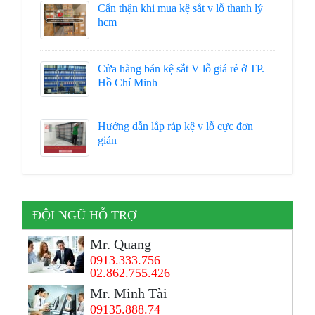
Cẩn thận khi mua kệ sắt v lỗ thanh lý
hcm
Cửa hàng bán kệ sắt V lỗ giá rẻ ở TP.
Hồ Chí Minh
Hướng dẫn lắp ráp kệ v lỗ cực đơn
giản
ĐỘI NGŨ HỖ TRỢ
Mr. Quang
0913.333.756
02.862.755.426
Mr. Minh Tài
09135.888.74