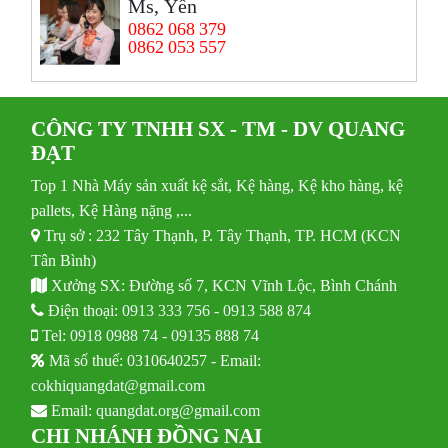
Ms, Yến
0862 068 379
0862 053 557
CÔNG TY TNHH SX - TM - DV QUANG
ĐẠT
Top 1 Nhà Máy sản xuất kệ sắt, Kệ hàng, Kệ kho hàng, kệ
pallets, Kệ Hàng nặng ,...
Trụ sở : 232 Tây Thạnh, P. Tây Thạnh, TP. HCM (KCN
Tân Bình)
Xưởng SX: Đường số 7, KCN Vĩnh Lộc, Bình Chánh
Điện thoại:
0913 333 756
-
0913 588 874
Tel:
0918 0988 74
-
09135 888 74
Mã số thuế: 0310640257 - Email:
cokhiquangdat@gmail.com
Email:
quangdat.org@gmail.com
CHI NHÁNH ĐỒNG NAI