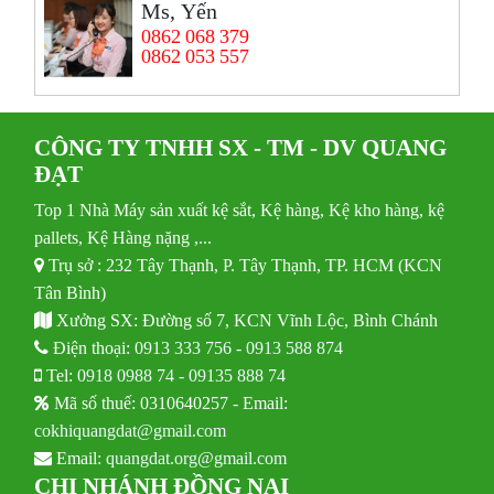
Ms, Yến
0862 068 379
0862 053 557
CÔNG TY TNHH SX - TM - DV QUANG
ĐẠT
Top 1 Nhà Máy sản xuất kệ sắt, Kệ hàng, Kệ kho hàng, kệ
pallets, Kệ Hàng nặng ,...
Trụ sở : 232 Tây Thạnh, P. Tây Thạnh, TP. HCM (KCN
Tân Bình)
Xưởng SX: Đường số 7, KCN Vĩnh Lộc, Bình Chánh
Điện thoại:
0913 333 756
-
0913 588 874
Tel:
0918 0988 74
-
09135 888 74
Mã số thuế: 0310640257 - Email:
cokhiquangdat@gmail.com
Email:
quangdat.org@gmail.com
CHI NHÁNH ĐỒNG NAI