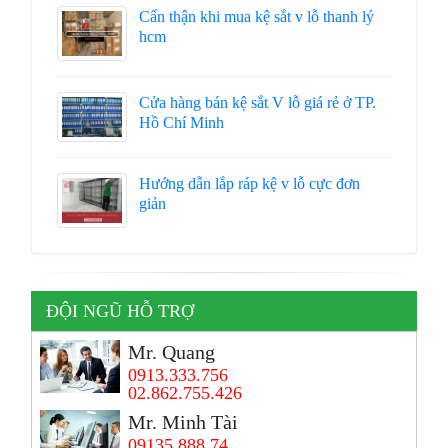
Cẩn thận khi mua kệ sắt v lỗ thanh lý
hcm
Cửa hàng bán kệ sắt V lỗ giá rẻ ở TP.
Hồ Chí Minh
Hướng dẫn lắp ráp kệ v lỗ cực đơn
giản
ĐỘI NGŨ HỖ TRỢ
Mr. Quang
0913.333.756
02.862.755.426
Mr. Minh Tài
09135.888.74