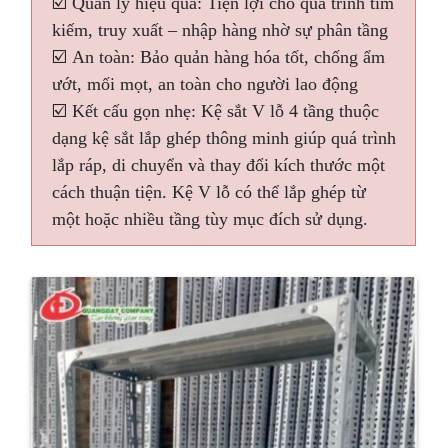
☑️ Quản lý hiệu quả: Tiện lợi cho quá trình tìm
kiếm, truy xuất – nhập hàng nhờ sự phân tầng
☑️ An toàn: Bảo quản hàng hóa tốt, chống ẩm
ướt, mối mọt, an toàn cho người lao động
☑️ Kết cấu gọn nhẹ: Kệ sắt V lỗ 4 tầng thuộc
dạng kệ sắt lắp ghép thông minh giúp quá trình
lắp ráp, di chuyển và thay đổi kích thước một
cách thuận tiện. Kệ V lỗ có thể lắp ghép từ
một hoặc nhiều tầng tùy mục đích sử dụng.