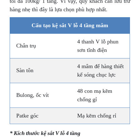
tối đa 100kg/ 1 tầng. Vì vậy, quý khách cần lưu trữ
hàng nhẹ thì đây là lựa chọn phù hợp nhất.
Cấu tạo kệ sắt V lỗ 4 tầng mâm
4 thanh V lỗ phun
Chân trụ
sơn tĩnh điện
4 mâm để hàng thiết
Sàn tôn
kế sóng chục lực
48 con mạ kẽm
Bulong, ốc vít
chống gỉ
Patke góc
Mạ kẽm chống rỉ
* Kích thước kệ sắt V lỗ 4 tầng