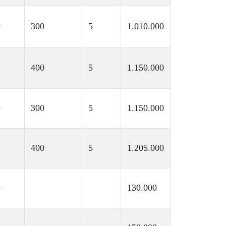
y
300
5
1.010.000
400
5
1.150.000
y
300
5
1.150.000
400
5
1.205.000
y
130.000