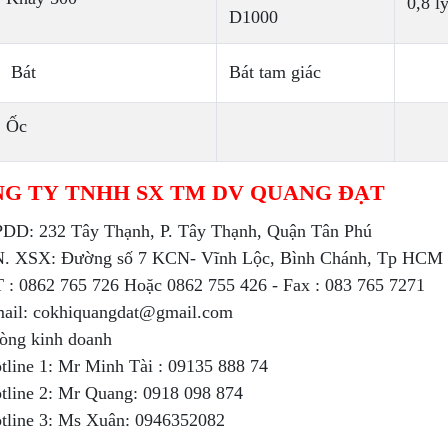
0,8 l
D1000
Bát
Bát tam giác
Ốc
G TY TNHH SX TM DV QUANG ĐẠT
DD: 232 Tây Thạnh, P. Tây Thạnh, Quận Tân Phú
. XSX: Đường số 7 KCN- Vĩnh Lộc, Bình Chánh, Tp HCM
 : 0862 765 726 Hoặc 0862 755 426 - Fax : 083 765 7271
ail: cokhiquangdat@gmail.com
òng kinh doanh
tline 1: Mr Minh Tài : 09135 888 74
tline 2: Mr Quang: 0918 098 874
tline 3: Ms Xuân: 0946352082