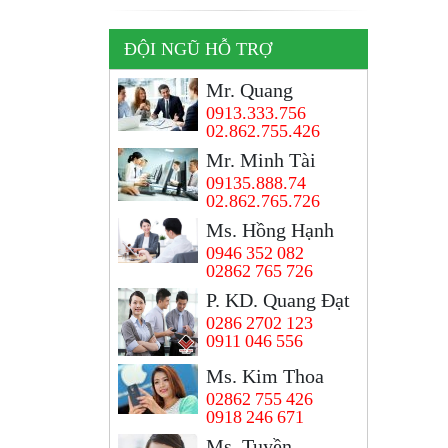
ĐỘI NGŨ HỖ TRỢ
Mr. Quang
0913.333.756
02.862.755.426
Mr. Minh Tài
09135.888.74
02.862.765.726
Ms. Hồng Hạnh
0946 352 082
02862 765 726
P. KD. Quang Đạt
0286 2702 123
0911 046 556
Ms. Kim Thoa
02862 755 426
0918 246 671
Ms, Tuyền