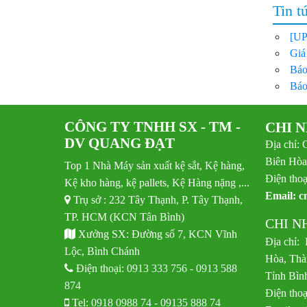
Tin t
[UP
Giá
Báo
Báo
CÔNG TY TNHH SX - TM -
CHI 
DV QUANG ĐẠT
Địa chỉ: 
Biên Hòa
Top 1 Nhà Máy sản xuất kệ sắt, Kệ hàng,
Điện thoạ
Kệ kho hàng, kệ pallets, Kệ Hàng nặng ,...
Email:
c
Trụ sở : 232 Tây Thạnh, P. Tây Thạnh,
TP. HCM (KCN Tân Bình)
CHI N
Xưởng SX: Đường số 7, KCN Vĩnh
Địa chỉ:
Lộc, Bình Chánh
Hòa, Thà
Điện thoại:
0913 333 756
-
0913 588
Tỉnh Bìn
874
Điện thoạ
Tel:
0918 0988 74
-
09135 888 74