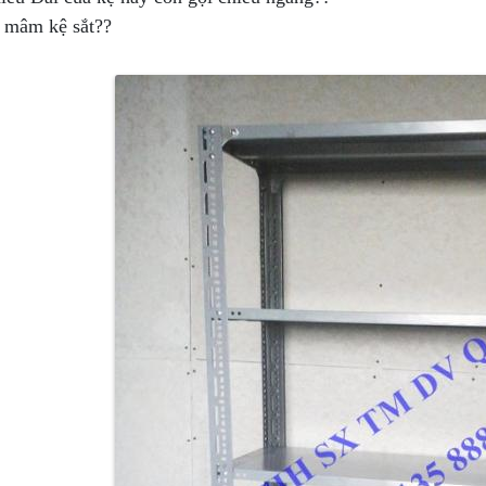
 mâm kệ sắt??