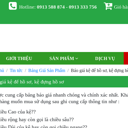
Hotline:
0913 588 874 - 0913 333 756
Giỏ h
GIỚI THIỆU
SẢN PHẨM
DỊCH VỤ
hủ
Tin tức
Bảng Giá Sản Phẩm
Báo giá kệ để hồ sơ, kệ đựng h
giá kệ để hồ sơ, kệ đựng hồ sơ
c cung cấp bảng báo giá nhanh chóng và chính xác nhất. Khá
hàng muốn mua sử dụng sau ghi cung cấp thông tin như :
iều Cao của kệ??
iều rộng hay còn gọi là chiều sâu??
iều Dài của kệ hay còn gọi chiều ngang??