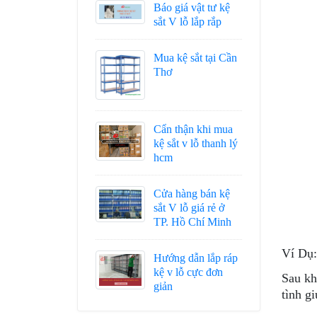
Báo giá vật tư kệ
sắt V lỗ lắp rắp
Mua kệ sắt tại Cần
Thơ
Cẩn thận khi mua
kệ sắt v lỗ thanh lý
hcm
Cửa hàng bán kệ
sắt V lỗ giá rẻ ở
TP. Hồ Chí Minh
Ví Dụ:
Hướng dẫn lắp ráp
kệ v lỗ cực đơn
Sau kh
giản
tình g