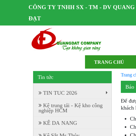
CÔNG TY TNHH SX - TM - DV QUANG
ĐẠT
TRANG CHỦ
Trang c
Tin tức
Báo 
TIN TUC 2026
+
Để đượ
Kệ trung tải - Kệ kho công
khách 
nghiệp HCM
Ch
KÊ DA NANG
Ch
Ch
Kệ Sắt Ms Thủy