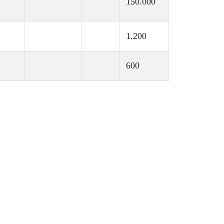
y
150.000
1.200
600