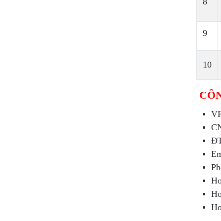
8
9
10
CÔN
VP
CN
ÐT
Em
Ph
Ho
Ho
Ho