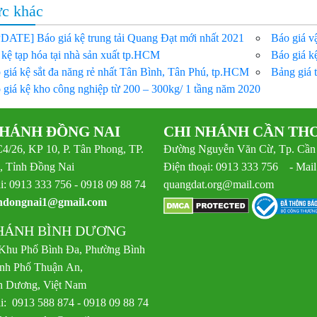
ức khác
DATE] Báo giá kệ trung tải Quang Đạt mới nhất 2021
Báo giá vậ
 kệ tạp hóa tại nhà sản xuất tp.HCM
Báo giá kệ
 giá kệ sắt đa năng rẻ nhất Tân Bình, Tân Phú, tp.HCM
Bảng giá 
 giá kệ kho công nghiệp từ 200 – 300kg/ 1 tầng năm 2020
NHÁNH ĐỒNG NAI
CHI NHÁNH CẦN TH
C4/26, KP 10, P. Tân Phong, TP.
Đường Nguyễn Văn Cừ, Tp. Cần
, Tỉnh Đồng Nai
Điện thoại: 0913 333 756 - Mail
i: 0913 333 756 - 0918 09 88 74
quangdat.org@mail.com
ndongnai1@gmail.com
HÁNH BÌNH DƯƠNG
 Khu Phố Bình Đa, Phường Bình
nh Phố Thuận An,
h Dương, Việt Nam
i: 0913 588 874 - 0918 09 88 74