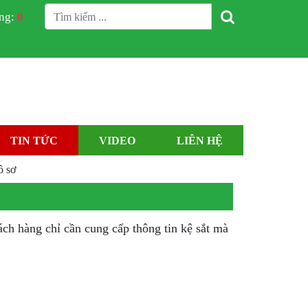
àng:
0
TIN TỨC
VIDEO
LIÊN HỆ
ồ sơ
ch hàng chỉ cần cung cấp thông tin kệ sắt mà