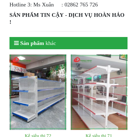
Hotline 3: Ms Xuân : 02862 765 726
SẢN PHẨM TIN CẬY - DỊCH VỤ HOÀN HẢO
!
Sản phẩm
khác
Kệ siêu thị 72
Kệ siêu thị 71