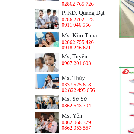
02862 765 726
P. KD. Quang Đạt
0286 2702 123
0911 046 556
Ms. Kim Thoa
02862 755 426
0918 246 671
Ms, Tuyền
0907 201 603
Ms. Thủy
0337 525 618
02 822 495 656
Ms. Sở Sở
0862 643 704
Ms, Yến
0862 068 379
0862 053 557