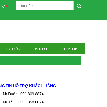
àng:
0
TIN TỨC
VIDEO
LIÊN HỆ
NG TIN HỖ TRỢ KHÁCH HÀNG
Mr Duẩn : 091 809 8874
Mr Tài : 091 358 8874