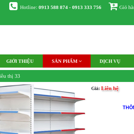
Hotline:
0913 588 874 - 0913 333 756
Giỏ h
GIỚI THIỆU
SẢN PHẨM
DỊCH VỤ
iêu thị 33
Liên hệ
Giá:
THÔ