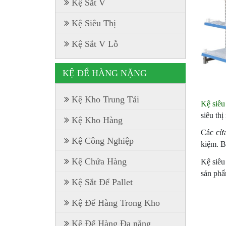
Kệ Sắt V
Kệ Siêu Thị
Kệ Sắt V Lỗ
KỆ ĐỂ HÀNG NẶNG
Kệ Kho Trung Tải
Kệ siêu 
siêu th
Kệ Kho Hàng
Các cửa
Kệ Công Nghiệp
kiệm. B
Kệ Chứa Hàng
Kệ siêu
sản phẩ
Kệ Sắt Để Pallet
Kệ Để Hàng Trong Kho
Kệ Để Hàng Đa năng