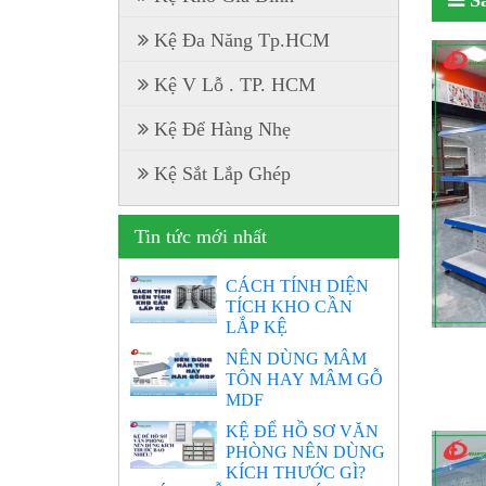
Kệ Đa Năng Tp.HCM
Kệ V Lỗ . TP. HCM
Kệ Để Hàng Nhẹ
Kệ Sắt Lắp Ghép
Tin tức mới nhất
CÁCH TÍNH DIỆN
TÍCH KHO CẦN
LẮP KỆ
NÊN DÙNG MÂM
TÔN HAY MÂM GỖ
MDF
KỆ ĐỂ HỒ SƠ VĂN
PHÒNG NÊN DÙNG
KÍCH THƯỚC GÌ?