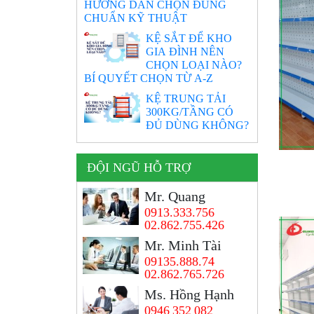
HƯỚNG DẪN CHỌN ĐÚNG
CHUẨN KỸ THUẬT
KỆ SẮT ĐỂ KHO
GIA ĐÌNH NÊN
CHỌN LOẠI NÀO?
BÍ QUYẾT CHỌN TỪ A-Z
KỆ TRUNG TẢI
300KG/TẦNG CÓ
ĐỦ DÙNG KHÔNG?
ĐỘI NGŨ HỖ TRỢ
Mr. Quang
0913.333.756
02.862.755.426
Mr. Minh Tài
09135.888.74
02.862.765.726
Ms. Hồng Hạnh
0946 352 082