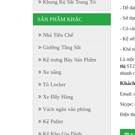
Khung Kệ Sắt Trang Trí
- Dễ dà
- Sử dụ
SẢN PHẦM KHÁC
- Có cá
Nhà Tiền Chế
- Kệ si
Giường Tầng Sắt
- Khả n
Là một 
Kệ trưng Bày Sản Phẩm
thị
ST23
Xe nâng
nhanh c
Khách 
Tủ Locker
Email:
Xe Đẩy Hàng
Skype:
Vách ngăn văn phòng
Điện th
Kệ Pallet
Kệ Kho Gia Đình
S