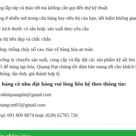
ng lắp ráp và tháo rời mà không cần gọi đến thợ kỹ thuật
ng ở nhiều nơi trong cửa hàng hay siêu thị của bạn, tiết kiệm không gia
c kích thước có sẵn hoặc sản xuất theo yêu cầu
êu thị bền đẹp và chắc chắn
ăng chống cháy nổ cao, bảo vệ hàng hóa an toàn
công ty chuyên sản xuất, cung cấp và lắp đặt các sản phẩm kệ sắt lưu
 để hàng tạp hóa, Quang Đạt chúng tôi đảm bảo mang tới cho khách h
hóng, tận tình, giá thành hợp lý.
hàng có nhu đặt hàng vui lòng liên hệ theo thông tin:
 cokhiquangdat@gmail.com
 hangcntt93@gmail.com
oại: 091 809 8874 hoặc (028) 62765 726
ản phẩm
khác