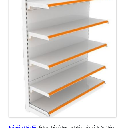
Kệ siêu thị đôi
:
là loại kệ có hai mặt để chứa và trưng bày