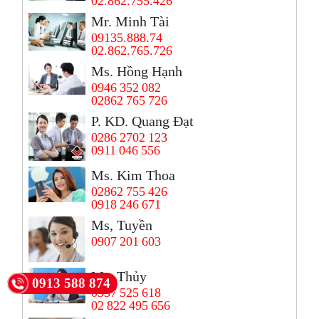
02.862.755.426
Mr. Minh Tài
09135.888.74
02.862.765.726
Ms. Hồng Hạnh
0946 352 082
02862 765 726
P. KD. Quang Đạt
0286 2702 123
0911 046 556
Ms. Kim Thoa
02862 755 426
0918 246 671
Ms, Tuyền
0907 201 603
Ms. Thủy
0913 588 874
0337 525 618
02 822 495 656