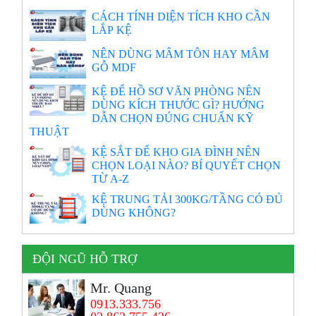
CÁCH TÍNH DIỆN TÍCH KHO CẦN
LẮP KỆ
NÊN DÙNG MÂM TÔN HAY MÂM
GỖ MDF
KỆ ĐỂ HỒ SƠ VĂN PHÒNG NÊN
DÙNG KÍCH THƯỚC GÌ? HƯỚNG
DẪN CHỌN ĐÚNG CHUẨN KỸ
THUẬT
KỆ SẮT ĐỂ KHO GIA ĐÌNH NÊN
CHỌN LOẠI NÀO? BÍ QUYẾT CHỌN
TỪ A-Z
KỆ TRUNG TẢI 300KG/TẦNG CÓ ĐỦ
DÙNG KHÔNG?
ĐỘI NGŨ HỖ TRỢ
Mr. Quang
0913.333.756