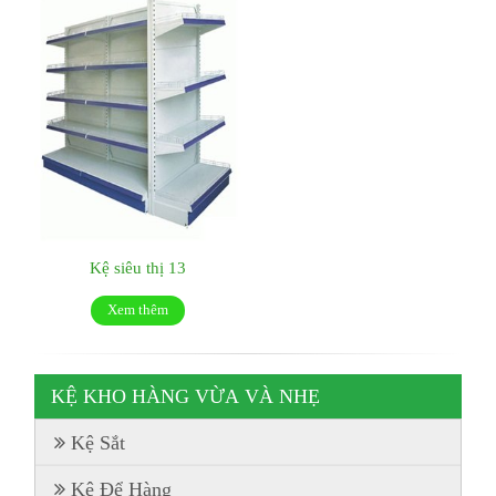
Kệ siêu thị 13
Xem thêm
KỆ KHO HÀNG VỪA VÀ NHẸ
Kệ Sắt
Kệ Để Hàng