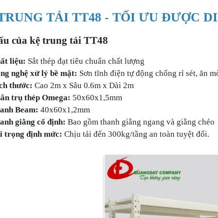
TRUNG TẢI TT48 - TỐI ƯU ĐƯỢC D
ấu của kệ trung tải TT48
ất liệu:
Sắt thép đạt tiêu chuẩn chất lượng
ng nghệ xử lý bề mặt:
Sơn tĩnh điện tự động chống rỉ sét, ăn m
ch thước:
Cao 2m x Sâu 0.6m x Dài 2m
ân trụ thép Omega:
50x60x1,5mm
anh Beam:
40x60x1,2mm
anh giằng cố định:
Bao gồm thanh giằng ngang và giằng chéo
i trọng định mức:
Chịu tải đến 300kg/tầng an toàn tuyệt đối.