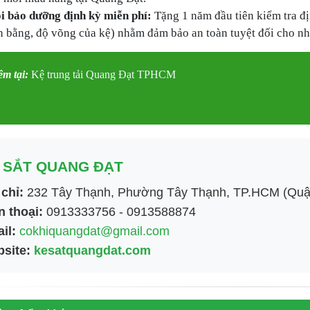
i bảo dưỡng định kỳ miễn phí:
Tặng
1 năm đầu tiên
kiểm tra đị
n bằng, độ võng của kệ) nhằm đảm bảo an toàn tuyệt đối cho nh
m tại:
Kệ trung tải Quang Đạt TPHCM
 SẮT QUANG ĐẠT
 chỉ:
232 Tây Thạnh, Phường Tây Thạnh, TP.HCM (Quậ
n thoại:
0913333756 - 0913588874
il:
cokhiquangdat@gmail.com
site:
kesatquangdat.com