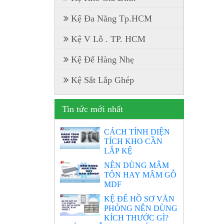
Kệ Đa Năng Tp.HCM
Kệ V Lỗ . TP. HCM
Kệ Để Hàng Nhẹ
Kệ Sắt Lắp Ghép
Tin tức mới nhất
CÁCH TÍNH DIỆN
TÍCH KHO CẦN
LẮP KỆ
NÊN DÙNG MÂM
TÔN HAY MÂM GỖ
MDF
KỆ ĐỂ HỒ SƠ VĂN
PHÒNG NÊN DÙNG
KÍCH THƯỚC GÌ?