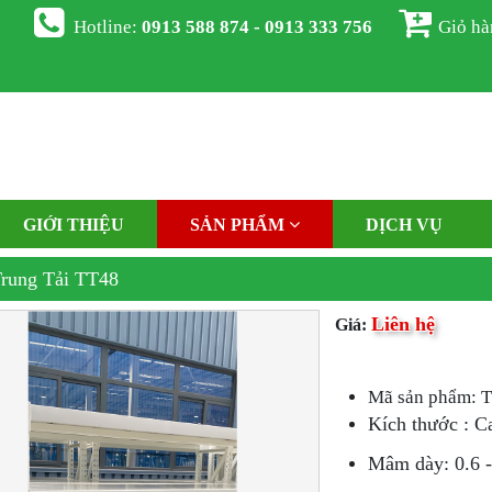
Hotline:
0913 588 874 - 0913 333 756
Giỏ h
GIỚI THIỆU
SẢN PHẨM
DỊCH VỤ
rung Tải TT48
Liên hệ
Giá:
Mã sản phẩm: 
Kích thước : C
Mâm dày: 0.6 