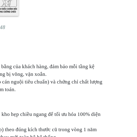
T48
ặt bằng của khách hàng, đảm bảo mỗi tầng kệ
ng bị võng, vặn xoắn.
 cán nguội tiêu chuẩn) và chứng chỉ chất lượng
m toán.
c kho hẹp chiều ngang để tối ưu hóa
100%
diện
ẹp) theo đúng kích thước cũ trong vòng 1
năm
hay mới toàn bộ hệ thống.