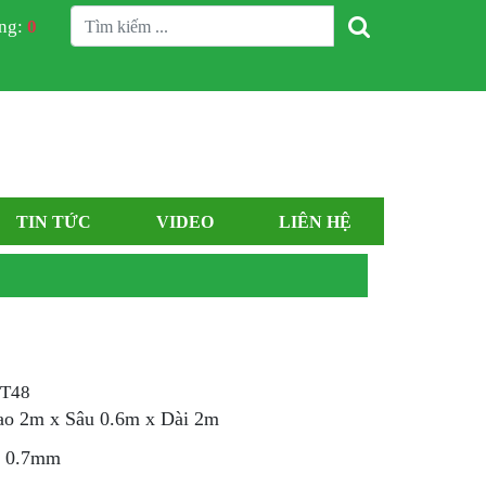
àng:
0
TIN TỨC
VIDEO
LIÊN HỆ
TT48
ao 2m x Sâu 0.6m x Dài 2m
- 0.7mm