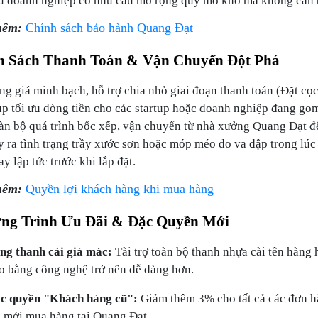
hêm:
Chính sách bảo hành Quang Đạt
h Sách Thanh Toán & Vận Chuyển Đột Phá
ng giá minh bạch, hỗ trợ chia nhỏ giai đoạn thanh toán (Đặt c
úp tối ưu dòng tiền cho các startup hoặc doanh nghiệp đang go
àn bộ quá trình bốc xếp, vận chuyển từ nhà xưởng Quang Đạt 
y ra tình trạng trầy xước sơn hoặc móp méo do va đập trong lúc
ay lập tức trước khi lắp đặt.
hêm:
Quyền lợi khách hàng khi mua hàng
ng Trình Ưu Đãi & Đặc Quyền Mới
ng thanh cài giá mác:
Tài trợ toàn bộ thanh nhựa cài tên hàng 
o bằng công nghệ trở nên dễ dàng hơn.
c quyền "Khách hàng cũ":
Giảm thêm
3%
cho tất cả các đơn h
c mới mua hàng tại Quang Đạt.