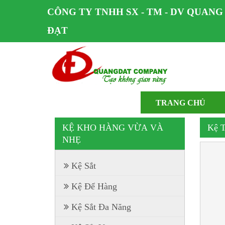
CÔNG TY TNHH SX - TM - DV QUANG
ĐẠT
TRANG CHỦ
KỆ KHO HÀNG VỪA VÀ
Kệ T
NHẸ
Kệ Sắt
Kệ Để Hàng
Kệ Sắt Đa Năng