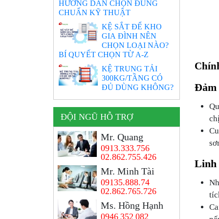
HƯỚNG DẪN CHỌN ĐÚNG
CHUẨN KỸ THUẬT
KỆ SẮT ĐỂ KHO
GIA ĐÌNH NÊN
CHỌN LOẠI NÀO?
BÍ QUYẾT CHỌN TỪ A-Z
Chín
KỆ TRUNG TẢI
300KG/TẦNG CÓ
Đảm 
ĐỦ DÙNG KHÔNG?
Qu
ĐỘI NGŨ HỖ TRỢ
ch
Cu
Mr. Quang
sơ
0913.333.756
02.862.755.426
Linh
Mr. Minh Tài
Nh
09135.888.74
02.862.765.726
tíc
Ms. Hồng Hạnh
Ca
0946 352 082
nế