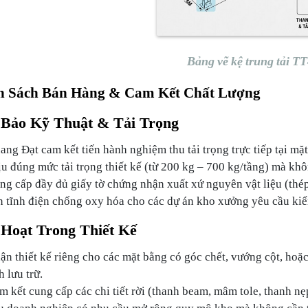
Bảng vẽ kệ trung tải T
h Sách Bán Hàng & Cam Kết Chất Lượng
Bảo Kỹ Thuật & Tải Trọng
ang Đạt cam kết tiến hành nghiệm thu tải trọng trực tiếp tại m
ịu đúng mức tải trọng thiết kế (từ
200 kg – 700 kg/tầng
) mà khô
ng cấp đầy đủ giấy tờ chứng nhận xuất xứ nguyên vật liệu (thép
n tĩnh điện chống oxy hóa cho các dự án kho xưởng yêu cầu kiể
 Hoạt Trong Thiết Kế
ận thiết kế riêng cho các mặt bằng có góc chết, vướng cột, hoặ
h lưu trữ.
m kết cung cấp các chi tiết rời (thanh beam, mâm tole, thanh n
u doanh nghiệp có nhu cầu mở rộng quy mô kho mà không cần t