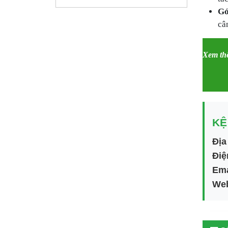
Gó
câ
Xem thê
KỆ
Địa
Điệ
Ema
Web