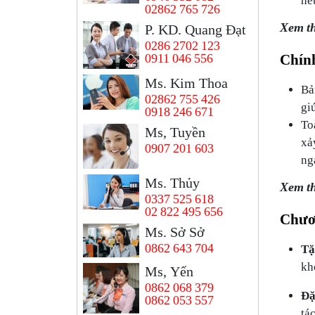
02862 765 726
Xem t
P. KD. Quang Đạt
0286 2702 123
Chín
0911 046 556
Ms. Kim Thoa
Bả
02862 755 426
gi
0918 246 671
To
Ms, Tuyền
xả
0907 201 603
ng
Ms. Thủy
Xem t
0337 525 618
02 822 495 656
Chươ
Ms. Sở Sở
0862 643 704
Tặ
kh
Ms, Yến
0862 068 379
Đặ
0862 053 557
tá