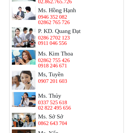
02.862.765.726
Ms. Hồng Hạnh
0946 352 082
02862 765 726
P. KD. Quang Đạt
0286 2702 123
0911 046 556
Ms. Kim Thoa
02862 755 426
0918 246 671
Ms, Tuyền
0907 201 603
Ms. Thủy
0337 525 618
02 822 495 656
Ms. Sở Sở
0862 643 704