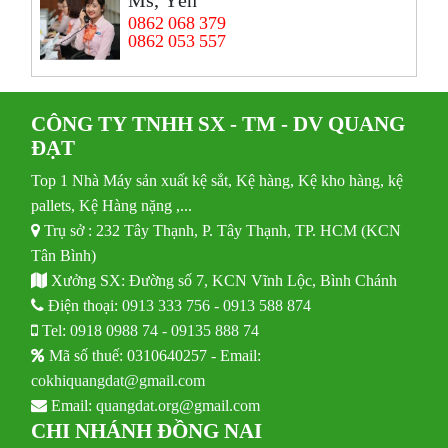
Ms, Yến
0862 068 379
0862 053 557
CÔNG TY TNHH SX - TM - DV QUANG
ĐẠT
Top 1 Nhà Máy sản xuất kệ sắt, Kệ hàng, Kệ kho hàng, kệ
pallets, Kệ Hàng nặng ,...
Trụ sở : 232 Tây Thạnh, P. Tây Thạnh, TP. HCM (KCN
Tân Bình)
Xưởng SX: Đường số 7, KCN Vĩnh Lộc, Bình Chánh
Điện thoại:
0913 333 756
-
0913 588 874
Tel:
0918 0988 74
-
09135 888 74
Mã số thuế: 0310640257 - Email:
cokhiquangdat@gmail.com
Email:
quangdat.org@gmail.com
CHI NHÁNH ĐỒNG NAI