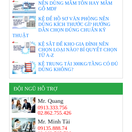
NÊN DÙNG MÂM TÔN HAY MÂM
GỖ MDF
KỆ ĐỂ HỒ SƠ VĂN PHÒNG NÊN
DÙNG KÍCH THƯỚC GÌ? HƯỚNG
DẪN CHỌN ĐÚNG CHUẨN KỸ
THUẬT
KỆ SẮT ĐỂ KHO GIA ĐÌNH NÊN
CHỌN LOẠI NÀO? BÍ QUYẾT CHỌN
TỪ A-Z
KỆ TRUNG TẢI 300KG/TẦNG CÓ ĐỦ
DÙNG KHÔNG?
ĐỘI NGŨ HỖ TRỢ
Mr. Quang
0913.333.756
02.862.755.426
Mr. Minh Tài
09135.888.74