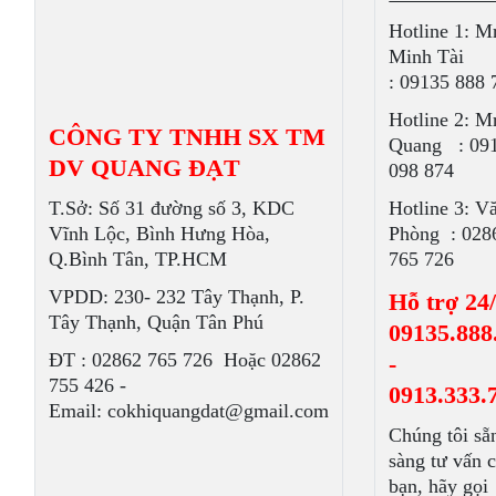
Hotline 1: M
Minh Tài
: 09135 888 
Hotline 2: M
CÔNG TY TNHH SX TM
Quang : 09
DV QUANG ĐẠT
098 874
T.Sở: Số 31 đường số 3, KDC
Hotline 3: V
Vĩnh Lộc, Bình Hưng Hòa,
Phòng : 028
Q.Bình Tân, TP.HCM
765 726
VPDD: 230- 232 Tây Thạnh, P.
Hỗ trợ 24/
Tây Thạnh, Quận Tân Phú
09135.888
ÐT : 02862 765 726 Hoặc 02862
-
755 426 -
0913.333.
Email: cokhiquangdat@gmail.com
Chúng tôi sẵ
sàng tư vấn 
bạn, hãy gọi