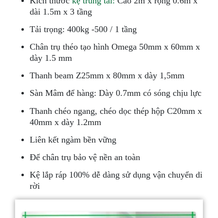
Kích thước
kệ trung tải
:
Cao 2m x rộng 0.6m x
dài 1.5m x 3 tầng
Tải trọng: 400kg -500 / 1 tầng
Chân trụ théo tạo hình Omega 50mm x 60mm x
dày 1.5 mm
Thanh beam Z25mm x 80mm x dày 1,5mm
Sàn Mâm để hàng: Dày 0.7mm có sóng chịu lực
Thanh chéo ngang, chéo dọc thép hộp C20mm x
40mm x dày 1.2mm
Liên kết ngàm bền vững
Để chân trụ bảo vệ nền an toàn
Kệ lắp ráp 100% dễ dàng sử dụng vận chuyển di
rời