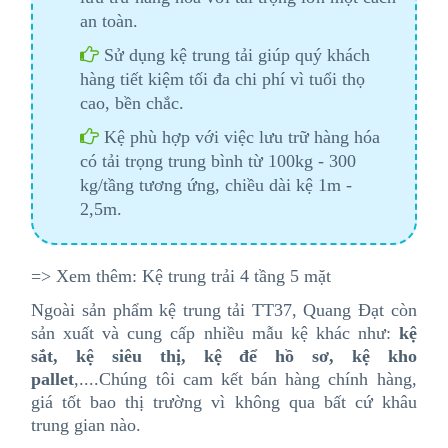
an toàn.
Sử dụng kệ trung tải giúp quý khách
hàng tiết kiệm tối đa chi phí vì tuổi thọ
cao, bền chắc.
Kệ phù hợp với việc lưu trữ hàng hóa
có tải trọng trung bình từ 100kg - 300
kg/tầng tương ứng, chiều dài kệ 1m -
2,5m
.
=>
Xem thêm:
Kệ trung trải 4 tầng 5 mặt
N
goài sản phẩm kệ trung tải TT37, Quang Đạt còn
sản xuất và cung cấp nhiều mẫu kệ khác như:
kệ
sắt, kệ siêu thị, kệ để hồ sơ, kệ kho
pallet
,....Chúng tôi cam kết bán hàng chính hàng,
giá tốt bao thị trường vì không qua bất cứ khâu
trung gian nào.