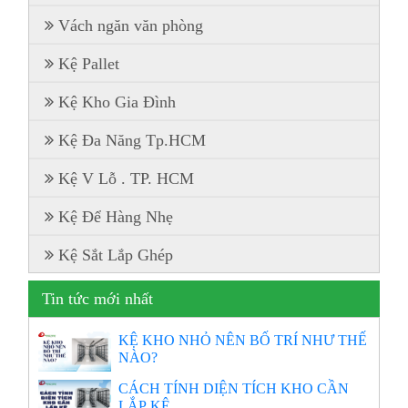
Vách ngăn văn phòng
Kệ Pallet
Kệ Kho Gia Đình
Kệ Đa Năng Tp.HCM
Kệ V Lỗ . TP. HCM
Kệ Để Hàng Nhẹ
Kệ Sắt Lắp Ghép
Tin tức mới nhất
KỆ KHO NHỎ NÊN BỐ TRÍ NHƯ THẾ
NÀO?
CÁCH TÍNH DIỆN TÍCH KHO CẦN
LẮP KỆ