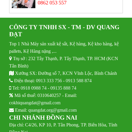
0862 053 557
CÔNG TY TNHH SX - TM - DV QUANG
ĐẠT
Top 1 Nhà Máy sản xuất kệ sắt, Kệ hàng, Kệ kho hàng, kệ
pallets, Kệ Hàng nặng ,...
Trụ sở : 232 Tây Thạnh, P. Tây Thạnh, TP. HCM (KCN
Tân Bình)
Xưởng SX: Đường số 7, KCN Vĩnh Lộc, Bình Chánh
Điện thoại:
0913 333 756
-
0913 588 874
Tel:
0918 0988 74
-
09135 888 74
Mã số thuế: 0310640257 - Email:
cokhiquangdat@gmail.com
Email:
quangdat.org@gmail.com
CHI NHÁNH ĐỒNG NAI
Địa chỉ: C4/26, KP 10, P. Tân Phong, TP. Biên Hòa, Tỉnh
Đồng Nai