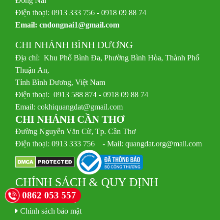
Điện thoại: 0913 333 756 - 0918 09 88 74
Email:
cndongnai1@gmail.com
CHI NHÁNH BÌNH DƯƠNG
Địa chỉ: Khu Phố Bình Đa, Phường Bình Hòa, Thành Phố
Thuận An,
Tỉnh Bình Dương, Việt Nam
Điện thoại: 0913 588 874 - 0918 09 88 74
Email:
cokhiquangdat@gmail.com
CHI NHÁNH CẦN THƠ
Đường Nguyễn Văn Cừ, Tp. Cần Thơ
Điện thoại: 0913 333 756 - Mail: quangdat.org@mail.com
CHÍNH SÁCH & QUY ĐỊNH
0862 053 557
Quy định sử dụng
Chính sách bảo mật