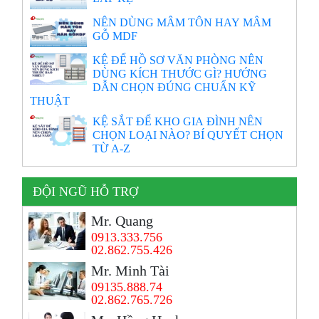
NÊN DÙNG MÂM TÔN HAY MÂM
GỖ MDF
KỆ ĐỂ HỒ SƠ VĂN PHÒNG NÊN
DÙNG KÍCH THƯỚC GÌ? HƯỚNG
DẪN CHỌN ĐÚNG CHUẨN KỸ
THUẬT
KỆ SẮT ĐỂ KHO GIA ĐÌNH NÊN
CHỌN LOẠI NÀO? BÍ QUYẾT CHỌN
TỪ A-Z
ĐỘI NGŨ HỖ TRỢ
Mr. Quang
0913.333.756
02.862.755.426
Mr. Minh Tài
09135.888.74
02.862.765.726