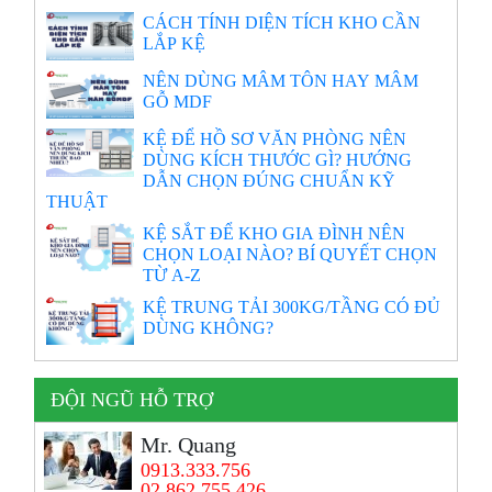
CÁCH TÍNH DIỆN TÍCH KHO CẦN
LẮP KỆ
NÊN DÙNG MÂM TÔN HAY MÂM
GỖ MDF
KỆ ĐỂ HỒ SƠ VĂN PHÒNG NÊN
DÙNG KÍCH THƯỚC GÌ? HƯỚNG
DẪN CHỌN ĐÚNG CHUẨN KỸ
THUẬT
KỆ SẮT ĐỂ KHO GIA ĐÌNH NÊN
CHỌN LOẠI NÀO? BÍ QUYẾT CHỌN
TỪ A-Z
KỆ TRUNG TẢI 300KG/TẦNG CÓ ĐỦ
DÙNG KHÔNG?
ĐỘI NGŨ HỖ TRỢ
Mr. Quang
0913.333.756
02.862.755.426