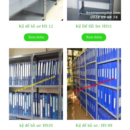
Kệ để hồ sơ HS 12
Kệ Để Hồ Sơ: HS11
Xem thêm
Xem thêm
kệ để hồ sơ: HS10
Kệ để hồ sơ : HS 09