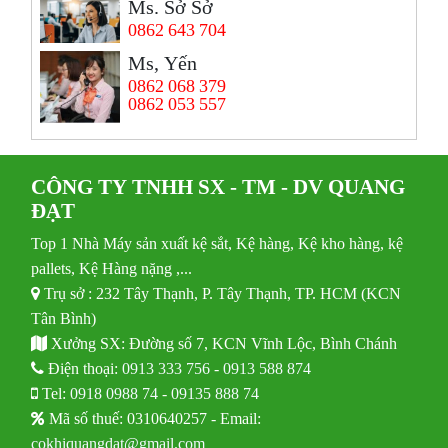
Ms. Sở Sở
0862 643 704
Ms, Yến
0862 068 379
0862 053 557
CÔNG TY TNHH SX - TM - DV QUANG
ĐẠT
Top 1 Nhà Máy sản xuất kệ sắt, Kệ hàng, Kệ kho hàng, kệ
pallets, Kệ Hàng nặng ,...
Trụ sở : 232 Tây Thạnh, P. Tây Thạnh, TP. HCM (KCN
Tân Bình)
Xưởng SX: Đường số 7, KCN Vĩnh Lộc, Bình Chánh
Điện thoại:
0913 333 756
-
0913 588 874
Tel:
0918 0988 74
-
09135 888 74
Mã số thuế: 0310640257 - Email:
cokhiquangdat@gmail.com