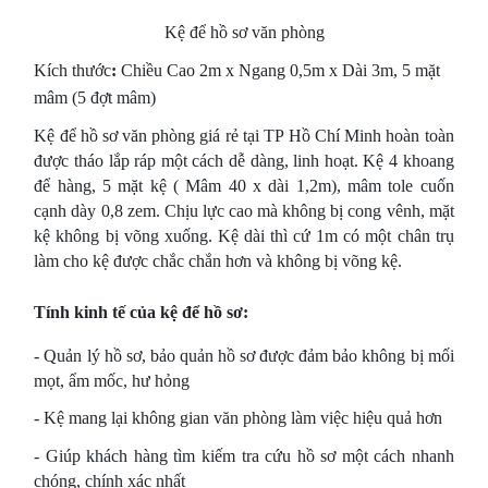
Kệ để hồ sơ văn phòng
Kích thước
:
Chiều Cao 2m x Ngang 0,5m x Dài 3m, 5 mặt
mâm (5 đợt mâm)
Kệ để hồ sơ văn phòng giá rẻ tại TP Hồ Chí Minh hoàn toàn
được tháo lắp ráp một cách dễ dàng, linh hoạt. Kệ 4 khoang
để hàng, 5 mặt kệ ( Mâm 40 x dài 1,2m), mâm tole cuốn
cạnh dày 0,8 zem. Chịu lực cao mà không bị cong vênh, mặt
kệ không bị võng xuống. Kệ dài thì cứ 1m có một chân trụ
làm cho kệ được chắc chắn hơn và không bị võng kệ.
Tính kinh tế của kệ để hồ sơ:
- Quản lý hồ sơ, bảo quản hồ sơ được đảm bảo không bị mối
mọt, ẩm mốc, hư hỏng
- Kệ mang lại không gian văn phòng làm việc hiệu quả hơn
- Giúp khách hàng tìm kiếm tra cứu hồ sơ một cách nhanh
chóng, chính xác nhất