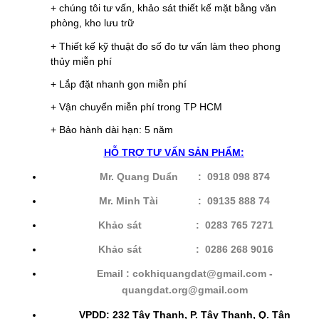
+ chúng tôi tư vấn, khảo sát thiết kế mặt bằng văn
phòng, kho lưu trữ
+ Thiết kế kỹ thuật đo số đo tư vấn làm theo phong
thủy miễn phí
+ Lắp đặt nhanh gọn miễn phí
+ Vận chuyển miễn phí trong TP HCM
+ Bảo hành dài hạn: 5 năm
HỖ
TRỢ TƯ VẤN SẢN PHẨM:
Mr. Quang Duẩn : 0918 098 874
Mr. Minh Tài : 09135 888 74
Khảo sát : 0283 765 7271
Khảo sát
: 0286 268 9016
Email : cokhiquangdat@gmail.com -
quangdat.
org@gmail.com
VPDD: 232 Tây Thạnh, P. Tây Thạnh, Q. Tân