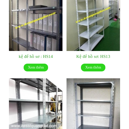
kệ để hồ sơ : HS14
Kệ để hồ sơ: HS13
Xem thêm
Xem thêm