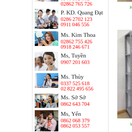
02862 765 726
K
P. KD. Quang Đạt
0286 2702 123
0911 046 556
Ms. Kim Thoa
02862 755 426
0918 246 671
Ms, Tuyền
0907 201 603
Ms. Thủy
0337 525 618
02 822 495 656
Ms. Sở Sở
0862 643 704
Ms, Yến
0862 068 379
0862 053 557