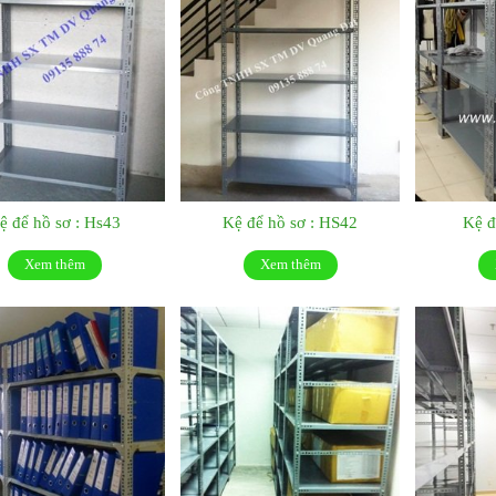
ệ để hồ sơ : Hs43
Kệ để hồ sơ : HS42
Kệ đ
Xem thêm
Xem thêm