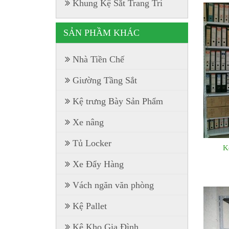
Khung Kệ Sắt Trang Trí
SẢN PHẦM KHÁC
Nhà Tiền Chế
Giường Tầng Sắt
Kệ trưng Bày Sản Phẩm
Xe nâng
Tủ Locker
K
Xe Đẩy Hàng
Vách ngăn văn phòng
Kệ Pallet
Kệ Kho Gia Đình