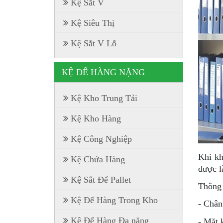
Kệ Sắt V
Kệ Siêu Thị
Kệ Sắt V Lỗ
KỆ ĐỂ HÀNG NẶNG
Kệ Kho Trung Tải
Kệ Kho Hàng
Kệ Công Nghiệp
Khi kh
Kệ Chứa Hàng
được l
Kệ Sắt Để Pallet
Thông 
Kệ Để Hàng Trong Kho
- Chân
Kệ Để Hàng Đa năng
- Mặt 