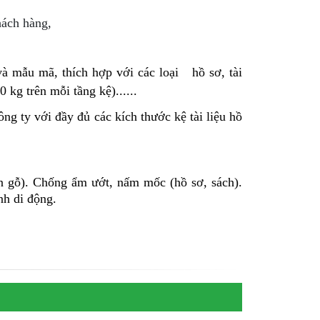
hách hàng,
và mẫu mã, thích hợp với các loại hồ sơ, tài
00 kg trên mỗi tầng kệ).
.....
ng ty với đầy đủ các kích thước kệ tài liệu hồ
ơn gỗ). Chống ẩm ướt, nấm mốc (hồ sơ, sách).
nh di động.