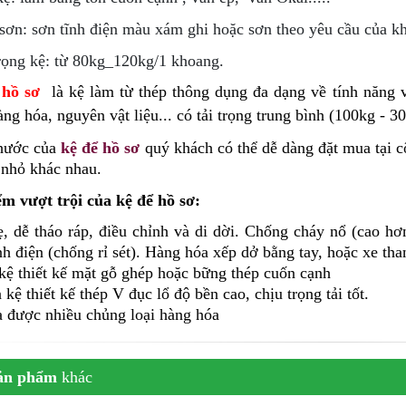
sơn: sơn tĩnh điện màu xám ghi hoặc sơn theo yêu cầu của k
trọng kệ: từ 80kg_120kg/1 khoang.
 hồ sơ
là kệ làm từ thép thông dụng đa dạng về tính năng 
hàng hóa, nguyên vật liệu... có tải trọng trung bình (100kg - 3
thước của
kệ để hồ sơ
quý khách có thể dễ dàng đặt mua tại cô
 nhỏ khác nhau.
m vượt trội của kệ để hồ sơ:
ẹ, dễ tháo ráp, điều chỉnh và di dời. Chống cháy nổ (cao h
nh điện (chống rỉ sét). Hàng hóa xếp dở bằng tay, hoặc xe tha
kệ thiết kế mặt gỗ ghép hoặc bững thép cuốn cạnh
 kệ thiết kế thép V đục lổ độ bền cao, chịu trọng tải tốt.
 được nhiều chủng loại hàng hóa
ản phẩm
khác