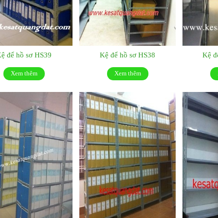
ệ để hồ sơ HS39
Kệ để hồ sơ HS38
Kệ đ
Xem thêm
Xem thêm