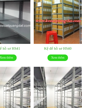
ể hồ sơ HS41
Kệ để hồ sơ HS40
Xem thêm
Xem thêm