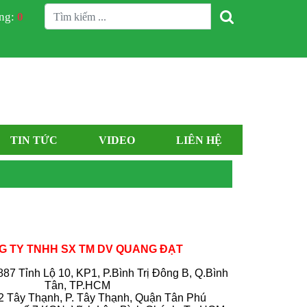
àng:
0
TIN TỨC
VIDEO
LIÊN HỆ
 TY TNHH SX TM DV QUANG ĐẠT
 887 Tỉnh Lộ 10, KP1, P.Bình Trị Đông B, Q.Bình
Tân, TP.HCM
 Tây Thạnh, P. Tây Thạnh, Quận Tân Phú