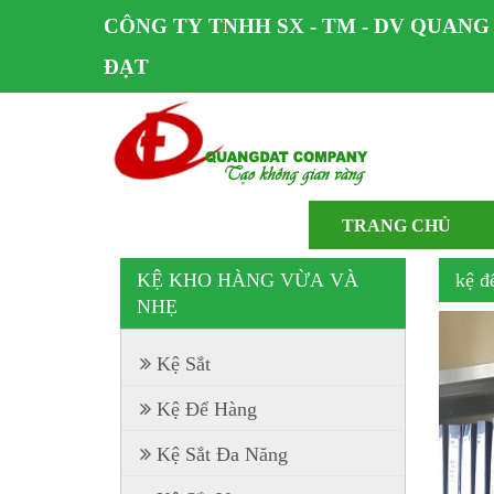
CÔNG TY TNHH SX - TM - DV QUANG
ĐẠT
TRANG CHỦ
KỆ KHO HÀNG VỪA VÀ
kệ đ
NHẸ
Kệ Sắt
Kệ Để Hàng
Kệ Sắt Đa Năng