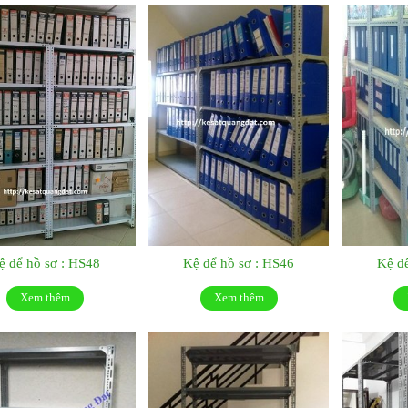
ệ để hồ sơ : HS48
Kệ để hồ sơ : HS46
Kệ để
Xem thêm
Xem thêm