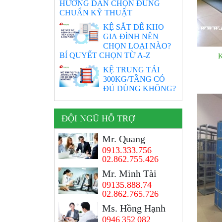
HƯỚNG DẪN CHỌN ĐÚNG
CHUẨN KỸ THUẬT
KỆ SẮT ĐỂ KHO
GIA ĐÌNH NÊN
CHỌN LOẠI NÀO?
BÍ QUYẾT CHỌN TỪ A-Z
K
KỆ TRUNG TẢI
300KG/TẦNG CÓ
ĐỦ DÙNG KHÔNG?
ĐỘI NGŨ HỖ TRỢ
Mr. Quang
0913.333.756
02.862.755.426
Mr. Minh Tài
09135.888.74
02.862.765.726
Ms. Hồng Hạnh
0946 352 082