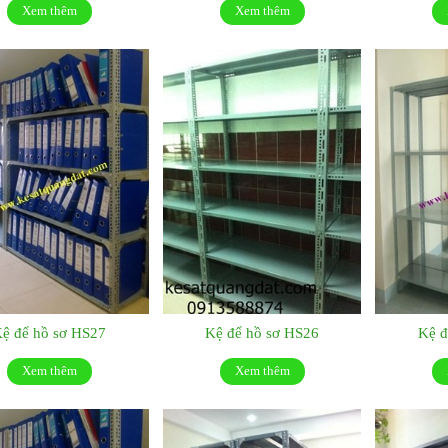
Xem thêm
Xem thêm
ệ để hồ sơ HS27
Kệ để hồ sơ HS26
Kệ đ
Xem thêm
Xem thêm