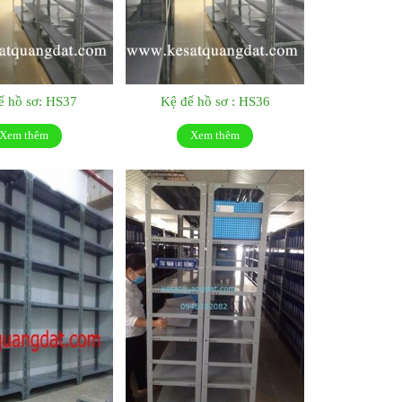
ể hồ sơ: HS37
Kệ để hồ sơ : HS36
Xem thêm
Xem thêm