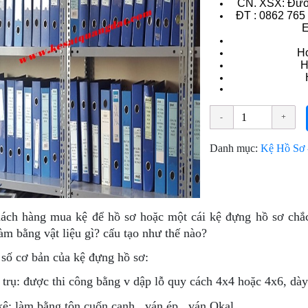
CN. XSX: Đườ
ÐT : 0862 765
E
Ho
H
Danh mục:
Kệ Hồ Sơ -
ách hàng mua kệ để hồ sơ hoặc một cái kệ đựng hồ sơ chắ
àm bằng vật liệu gì? cấu tạo như thế nào?
số cơ bản của kệ đựng hồ sơ:
 trụ: được thi công bằng v dập lỗ quy cách 4x4 hoặc 4x6, dày 
kệ: làm bằng tôn cuốn cạnh , ván ép, ván Okal.....