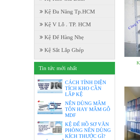
Kệ Đa Năng Tp.HCM
Kệ V Lỗ . TP. HCM
Kệ Để Hàng Nhẹ
Kệ Sắt Lắp Ghép
K
Tin tức mới nhất
CÁCH TÍNH DIỆN
TÍCH KHO CẦN
LẮP KỆ
NÊN DÙNG MÂM
TÔN HAY MÂM GỖ
MDF
KỆ ĐỂ HỒ SƠ VĂN
PHÒNG NÊN DÙNG
KÍCH THƯỚC GÌ?