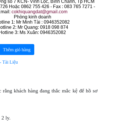
ng số 7 KCN- Vĩnh Lộc, Bình Chánh, Tp HCM
 726 Hoặc 0862 755 426 - Fax : 083 765 7271 -
mail:
cokhiquangdat@gmail.com
Phòng kinh doanh
tline 1: Mr Minh Tài : 0946352082
otline 2: Mr Quang: 0918 098 874
Hotline 3: Ms Xuân: 0946352082
Thêm giỏ hàng
 Tài Liệu
c rằng khách hàng đang thắc mắc kệ để hồ sơ
2 ly.