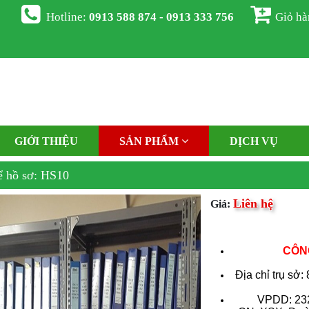
Hotline:
0913 588 874 - 0913 333 756
Giỏ h
GIỚI THIỆU
SẢN PHẨM
DỊCH VỤ
ể hồ sơ: HS10
Liên hệ
Giá:
CÔNG
Địa chỉ trụ sở:
VPDD: 232