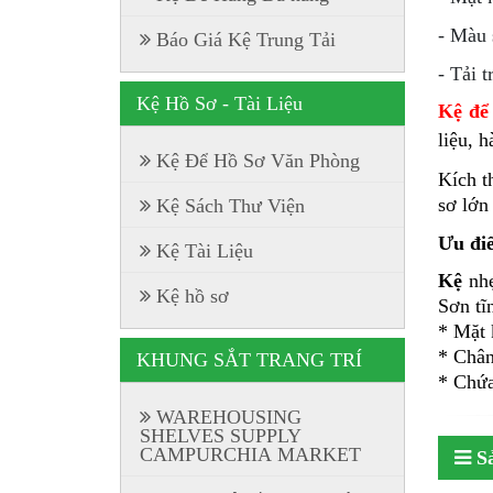
- Màu 
Báo Giá Kệ Trung Tải
- Tải 
Kệ Hồ Sơ - Tài Liệu
Kệ để
liệu, 
Kệ Để Hồ Sơ Văn Phòng
Kích 
sơ lớn
Kệ Sách Thư Viện
Ưu điể
Kệ Tài Liệu
Kệ
nh
Kệ hồ sơ
Sơn tĩ
* Mặt 
* Chân
KHUNG SẮT TRANG TRÍ
* Chứa
WAREHOUSING
SHELVES SUPPLY
CAMPURCHIA MARKET
S