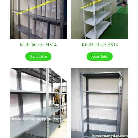
kệ để hồ sơ : HS14
Kệ để hồ sơ: HS13
Xem thêm
Xem thêm