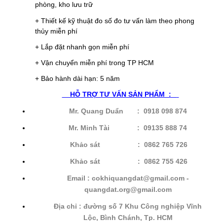
phòng, kho lưu trữ
+ Thiết kế kỹ thuật đo số đo tư vấn làm theo phong
thủy miễn phí
+ Lắp đặt nhanh gọn miễn phí
+ Vận chuyển miễn phí trong TP HCM
+ Bảo hành dài hạn: 5 năm
HỖ
TRỢ TƯ VẤN SẢN PHẨM :
Mr. Quang Duẩn : 0918 098 874
Mr. Minh Tài : 09135 888 74
Khảo sát : 0862 765 726
Khảo sát
: 0862 755 426
Email : cokhiquangdat@gmail.com -
quangdat.
org@gmail.com
Địa chỉ : đường số 7 Khu Công nghiệp Vĩnh
Lộc, Bình Chánh, Tp. HCM