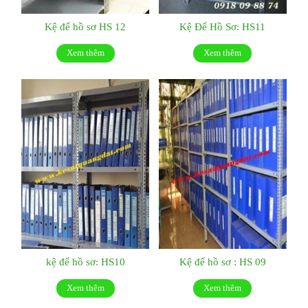
Kệ để hồ sơ HS 12
Kệ Để Hồ Sơ: HS11
Xem thêm
Xem thêm
kệ để hồ sơ: HS10
Kệ để hồ sơ : HS 09
Xem thêm
Xem thêm