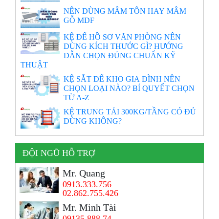
NÊN DÙNG MÂM TÔN HAY MÂM
GỖ MDF
KỆ ĐỂ HỒ SƠ VĂN PHÒNG NÊN
DÙNG KÍCH THƯỚC GÌ? HƯỚNG
DẪN CHỌN ĐÚNG CHUẨN KỸ
THUẬT
KỆ SẮT ĐỂ KHO GIA ĐÌNH NÊN
CHỌN LOẠI NÀO? BÍ QUYẾT CHỌN
TỪ A-Z
KỆ TRUNG TẢI 300KG/TẦNG CÓ ĐỦ
DÙNG KHÔNG?
ĐỘI NGŨ HỖ TRỢ
Mr. Quang
0913.333.756
02.862.755.426
Mr. Minh Tài
09135.888.74