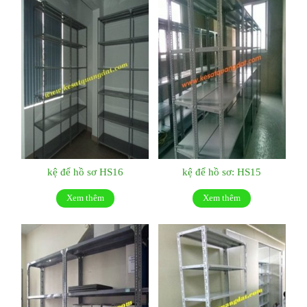
kệ để hồ sơ HS16
kệ để hồ sơ: HS15
Xem thêm
Xem thêm