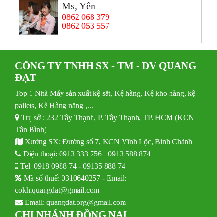
Ms, Yến
0862 068 379
0862 053 557
CÔNG TY TNHH SX - TM - DV QUANG
ĐẠT
Top 1 Nhà Máy sản xuất kệ sắt, Kệ hàng, Kệ kho hàng, kệ
pallets, Kệ Hàng nặng ,...
Trụ sở : 232 Tây Thạnh, P. Tây Thạnh, TP. HCM (KCN
Tân Bình)
Xưởng SX: Đường số 7, KCN Vĩnh Lộc, Bình Chánh
Điện thoại:
0913 333 756
-
0913 588 874
Tel:
0918 0988 74
-
09135 888 74
Mã số thuế: 0310640257 - Email:
cokhiquangdat@gmail.com
Email:
quangdat.org@gmail.com
CHI NHÁNH ĐỒNG NAI