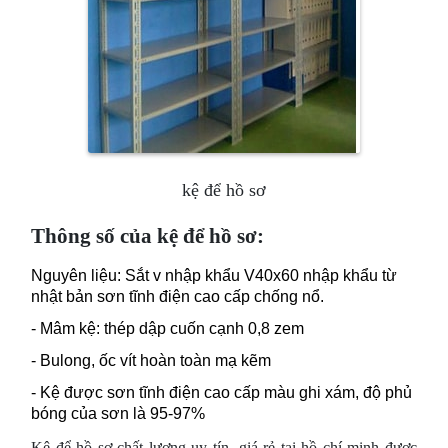
kệ để hồ sơ
Thông số của kệ để hồ sơ:
Nguyên liệu: Sắt v nhập khẩu V40x60 nhập khẩu từ
nhật bản sơn tĩnh điện cao cấp chống nổ.
- Mâm kệ: thép dập cuốn cạnh 0,8 zem
- Bulong, ốc vít hoàn toàn mạ kẽm
- Kệ được sơn tĩnh điện cao cấp màu ghi xám, độ phủ
bóng của sơn là 95-97%
Kệ để hồ sơ chất lượng uy tín, giá rẻ tại hồ chí minh được