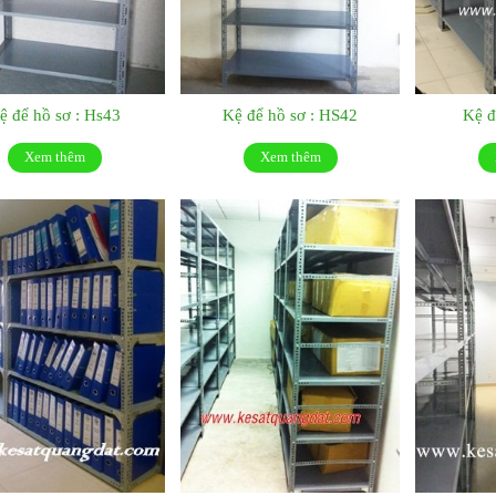
ệ để hồ sơ : Hs43
Kệ để hồ sơ : HS42
Kệ đ
Xem thêm
Xem thêm