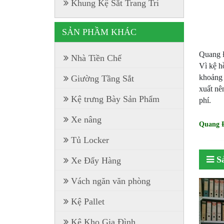
Khung Kệ Sắt Trang Trí
SẢN PHẦM KHÁC
Quang Đ
Nhà Tiền Chế
Vì kệ h
khoảng 
Giường Tầng Sắt
xuất nê
Kệ trưng Bày Sản Phẩm
phí.
Xe nâng
Quang Đ
Tủ Locker
S
Xe Đẩy Hàng
Vách ngăn văn phòng
Kệ Pallet
Kệ Kho Gia Đình