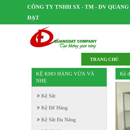
CÔNG TY TNHH SX - TM - DV QUANG
ĐẠT
TRANG CHỦ
KỆ KHO HÀNG VỪA VÀ
Kệ đ
NHẸ
Kệ Sắt
Kệ Để Hàng
Kệ Sắt Đa Năng