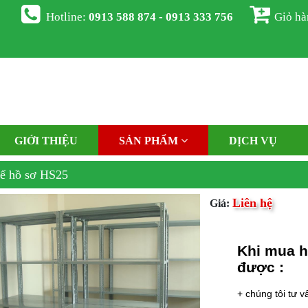
Hotline:
0913 588 874 - 0913 333 756
Giỏ h
GIỚI THIỆU
SẢN PHẨM
DỊCH VỤ
ể hồ sơ HS25
Liên hệ
Giá:
Khi mua h
được :
+ chúng tôi tư v