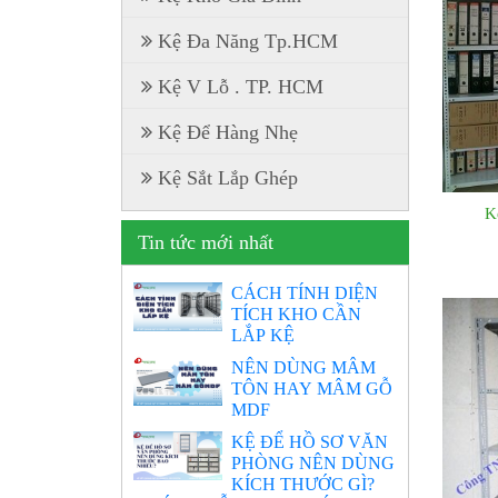
Kệ Đa Năng Tp.HCM
Kệ V Lỗ . TP. HCM
Kệ Để Hàng Nhẹ
Kệ Sắt Lắp Ghép
K
Tin tức mới nhất
CÁCH TÍNH DIỆN
TÍCH KHO CẦN
LẮP KỆ
NÊN DÙNG MÂM
TÔN HAY MÂM GỖ
MDF
KỆ ĐỂ HỒ SƠ VĂN
PHÒNG NÊN DÙNG
KÍCH THƯỚC GÌ?