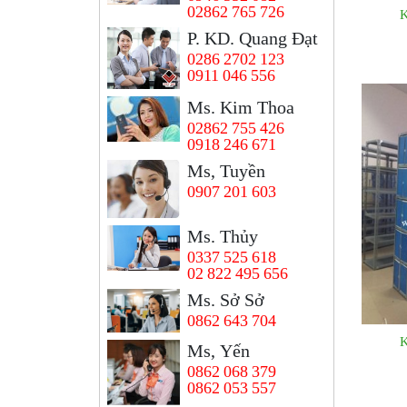
02862 765 726
K
P. KD. Quang Đạt
0286 2702 123
0911 046 556
Ms. Kim Thoa
02862 755 426
0918 246 671
Ms, Tuyền
0907 201 603
Ms. Thủy
0337 525 618
02 822 495 656
Ms. Sở Sở
0862 643 704
K
Ms, Yến
0862 068 379
0862 053 557