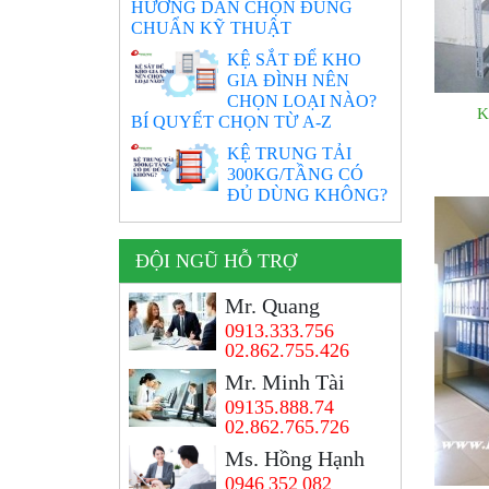
HƯỚNG DẪN CHỌN ĐÚNG
CHUẨN KỸ THUẬT
KỆ SẮT ĐỂ KHO
GIA ĐÌNH NÊN
CHỌN LOẠI NÀO?
K
BÍ QUYẾT CHỌN TỪ A-Z
KỆ TRUNG TẢI
300KG/TẦNG CÓ
ĐỦ DÙNG KHÔNG?
ĐỘI NGŨ HỖ TRỢ
Mr. Quang
0913.333.756
02.862.755.426
Mr. Minh Tài
09135.888.74
02.862.765.726
Ms. Hồng Hạnh
0946 352 082