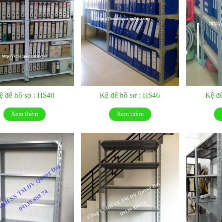
ệ để hồ sơ : HS48
Kệ để hồ sơ : HS46
Kệ để
Xem thêm
Xem thêm