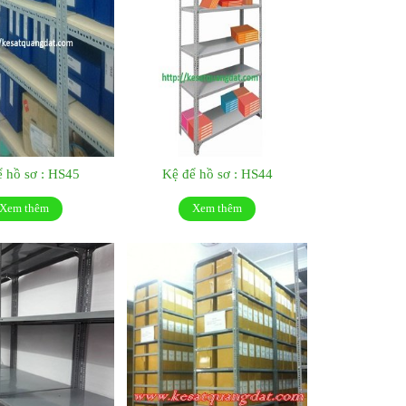
 hồ sơ : HS45
Kệ để hồ sơ : HS44
Xem thêm
Xem thêm