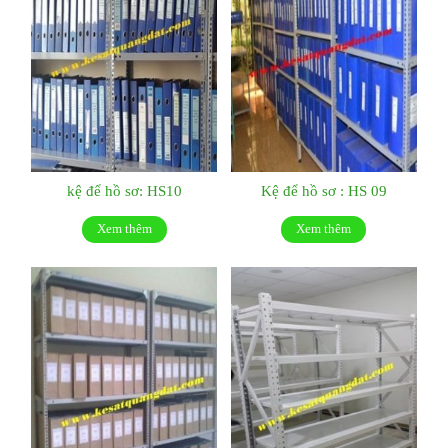
kệ để hồ sơ: HS10
Kệ để hồ sơ : HS 09
Xem thêm
Xem thêm