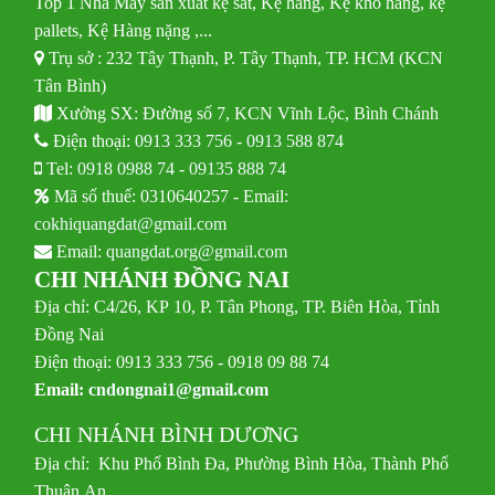
Top 1 Nhà Máy sản xuất kệ sắt, Kệ hàng, Kệ kho hàng, kệ
pallets, Kệ Hàng nặng ,...
Trụ sở : 232 Tây Thạnh, P. Tây Thạnh, TP. HCM (KCN
Tân Bình)
Xưởng SX: Đường số 7, KCN Vĩnh Lộc, Bình Chánh
Điện thoại:
0913 333 756
-
0913 588 874
Tel:
0918 0988 74
-
09135 888 74
Mã số thuế: 0310640257 - Email:
cokhiquangdat@gmail.com
Email:
quangdat.org@gmail.com
CHI NHÁNH ĐỒNG NAI
Địa chỉ: C4/26, KP 10, P. Tân Phong, TP. Biên Hòa, Tỉnh
Đồng Nai
Điện thoại: 0913 333 756 - 0918 09 88 74
Email:
cndongnai1@gmail.com
CHI NHÁNH BÌNH DƯƠNG
Địa chỉ: Khu Phố Bình Đa, Phường Bình Hòa, Thành Phố
Thuận An,