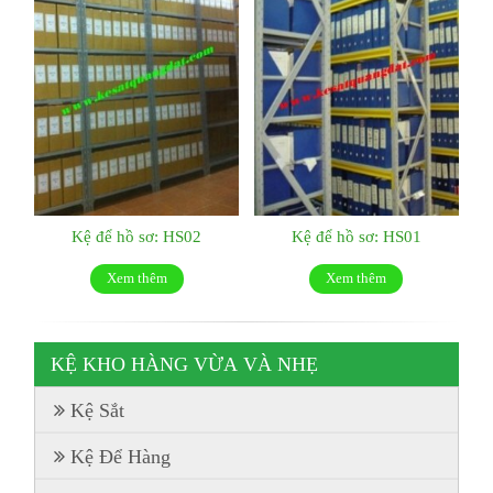
Kệ để hồ sơ: HS02
Kệ để hồ sơ: HS01
Xem thêm
Xem thêm
KỆ KHO HÀNG VỪA VÀ NHẸ
Kệ Sắt
Kệ Để Hàng