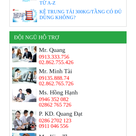
TỪ A-Z
KỆ TRUNG TẢI 300KG/TẦNG CÓ ĐỦ
DÙNG KHÔNG?
ĐỘI NGŨ HỖ TRỢ
Mr. Quang
0913.333.756
02.862.755.426
Mr. Minh Tài
09135.888.74
02.862.765.726
Ms. Hồng Hạnh
0946 352 082
02862 765 726
P. KD. Quang Đạt
0286 2702 123
0911 046 556