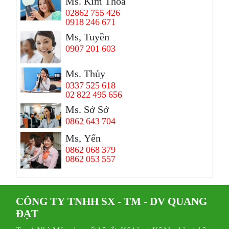
Ms. Kim Thoa
02862 755 426
0918 246 671
Ms, Tuyền
0907 201 603
Ms. Thủy
0337 525 618
02 822 495 656
Ms. Sở Sở
0862 643 704
Ms, Yến
0862 068 379
0862 053 557
CÔNG TY TNHH SX - TM - DV QUANG
ĐẠT