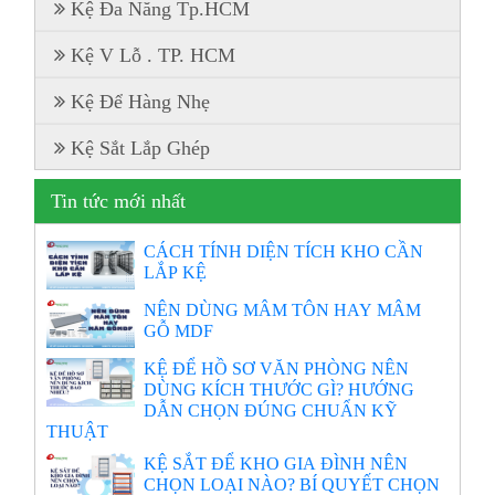
Kệ Đa Năng Tp.HCM
Kệ V Lỗ . TP. HCM
Kệ Để Hàng Nhẹ
Kệ Sắt Lắp Ghép
Tin tức mới nhất
CÁCH TÍNH DIỆN TÍCH KHO CẦN
LẮP KỆ
NÊN DÙNG MÂM TÔN HAY MÂM
GỖ MDF
KỆ ĐỂ HỒ SƠ VĂN PHÒNG NÊN
DÙNG KÍCH THƯỚC GÌ? HƯỚNG
DẪN CHỌN ĐÚNG CHUẨN KỸ
THUẬT
KỆ SẮT ĐỂ KHO GIA ĐÌNH NÊN
CHỌN LOẠI NÀO? BÍ QUYẾT CHỌN