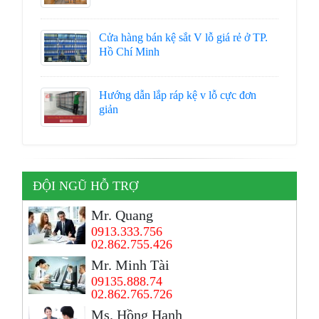
Cửa hàng bán kệ sắt V lỗ giá rẻ ở TP.
Hồ Chí Minh
Hướng dẫn lắp ráp kệ v lỗ cực đơn
giản
ĐỘI NGŨ HỖ TRỢ
Mr. Quang
0913.333.756
02.862.755.426
Mr. Minh Tài
09135.888.74
02.862.765.726
Ms. Hồng Hạnh