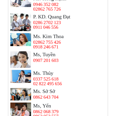
0946 352 082
02862 765 726
P. KD. Quang Đạt
0286 2702 123
0911 046 556
Ms. Kim Thoa
02862 755 426
0918 246 671
Ms, Tuyền
0907 201 603
Ms. Thủy
0337 525 618
02 822 495 656
Ms. Sở Sở
0862 643 704
Ms, Yến
0862 068 379