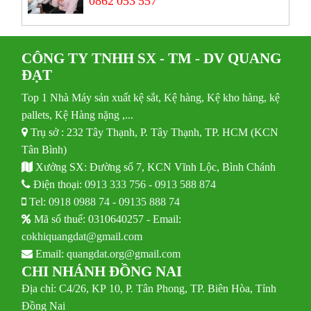
0862 053 557
CÔNG TY TNHH SX - TM - DV QUANG
ĐẠT
Top 1 Nhà Máy sản xuất kệ sắt, Kệ hàng, Kệ kho hàng, kệ
pallets, Kệ Hàng nặng ,...
Trụ sở : 232 Tây Thạnh, P. Tây Thạnh, TP. HCM (KCN
Tân Bình)
Xưởng SX: Đường số 7, KCN Vĩnh Lộc, Bình Chánh
Điện thoại:
0913 333 756
-
0913 588 874
Tel:
0918 0988 74
-
09135 888 74
Mã số thuế: 0310640257 - Email:
cokhiquangdat@gmail.com
Email:
quangdat.org@gmail.com
CHI NHÁNH ĐỒNG NAI
Địa chỉ: C4/26, KP 10, P. Tân Phong, TP. Biên Hòa, Tỉnh
Đồng Nai