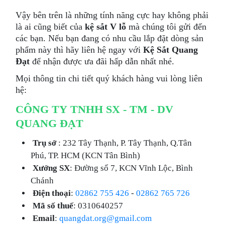
Vậy bên trên là những tính năng cực hay không phải
là ai cũng biết của
kệ sắt V lỗ
mà chúng tôi gửi đến
các bạn. Nếu bạn đang có nhu cầu lắp đặt dòng sản
phẩm này thì hãy liên hệ ngay với
Kệ Sắt Quang
Đạt
để nhận được ưa đãi hấp dẫn nhất nhé.
Mọi thông tin chi tiết quý khách hàng vui lòng liên
hệ:
CÔNG TY TNHH SX - TM - DV
QUANG ĐẠT
Trụ sở
: 232 Tây Thạnh, P. Tây Thạnh, Q.Tân
Phú, TP. HCM (KCN Tân Bình)
Xưởng SX
: Đường số 7, KCN Vĩnh Lộc, Bình
Chánh
Điện thoại
:
02862 755 426
-
02862 765 726
Mã số thuế
: 0310640257
Email
:
quangdat.org@gmail.com