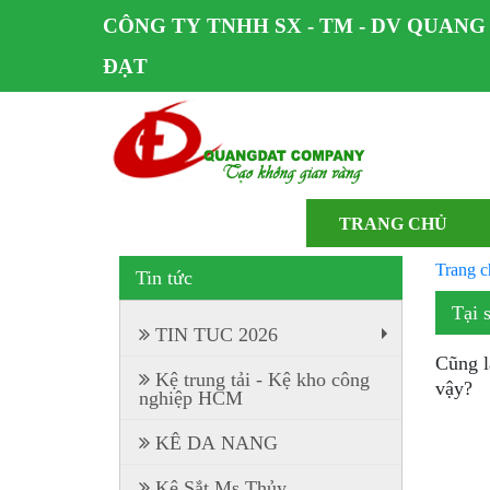
CÔNG TY TNHH SX - TM - DV QUANG
ĐẠT
TRANG CHỦ
Trang c
Tin tức
Tại 
TIN TUC 2026
+
Cũng l
Kệ trung tải - Kệ kho công
vậy?
nghiệp HCM
KÊ DA NANG
Kệ Sắt Ms Thủy