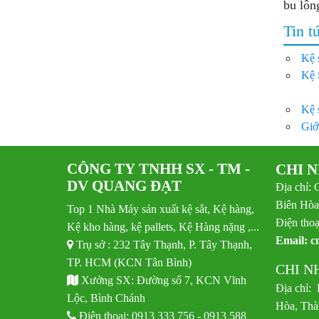
bu lông
Tin t
Kệ 
Kệ 
Kệ 
Giớ
CÔNG TY TNHH SX - TM -
CHI 
DV QUANG ĐẠT
Địa chỉ: 
Biên Hòa
Top 1 Nhà Máy sản xuất kệ sắt, Kệ hàng,
Điện thoạ
Kệ kho hàng, kệ pallets, Kệ Hàng nặng ,...
Email:
c
Trụ sở : 232 Tây Thạnh, P. Tây Thạnh,
TP. HCM (KCN Tân Bình)
CHI N
Xưởng SX: Đường số 7, KCN Vĩnh
Địa chỉ:
Lộc, Bình Chánh
Hòa, Thà
Điện thoại:
0913 333 756
-
0913 588