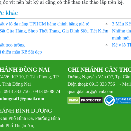
 ốc vít nên bất kỳ ai cũng có thể thao tác tháo lắp trên kệ.
ức khác
sắt v lỗ đa năng TPHCM hàng chính hãng giá rẻ
3 Mẫu Kệ
Sắt Cửa Hàng, Shop Thời Trang, Gia Đình Siêu Tiết Kiệm
Những tín
minh mới 
sắt treo tường
Kệ v lỗ T
i thiệu mẫu Kệ Sắt đẹp
NHÁNH ĐỒNG NAI
CHI NHÁNH CẦN TH
C4/26, KP 10, P. Tân Phong, TP.
Đường Nguyễn Văn Cừ, Tp. Cần
, Tỉnh Đồng Nai
Điện thoại: 0913 333 756 - Mail
i: 0913 333 756 - 0918 09 88 74
quangdat.org@mail.com
ndongnai1@gmail.com
HÁNH BÌNH DƯƠNG
 Khu Phố Bình Đa, Phường Bình
nh Phố Thuận An,