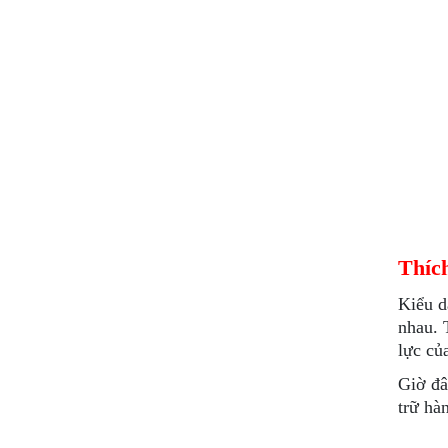
Thíc
Kiểu d
nhau. 
lực củ
Giờ đâ
trữ hà