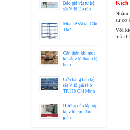
Kích 
Báo giá vật tư kệ
sắt V lỗ lắp rắp
Nhằm g
sư cơ 
Mua kệ sắt tại Cần
Thơ
Với kí
mà khô
Cẩn thận khi mua
kệ sắt v lỗ thanh lý
hcm
Cửa hàng bán kệ
sắt V lỗ giá rẻ ở
TP. Hồ Chí Minh
Hướng dẫn lắp ráp
kệ v lỗ cực đơn
giản