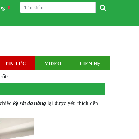
àng:
0
TIN TỨC
VIDEO
LIÊN HỆ
 sốt?
 chiếc
kệ sắt đa năng
lại được yêu thích đến