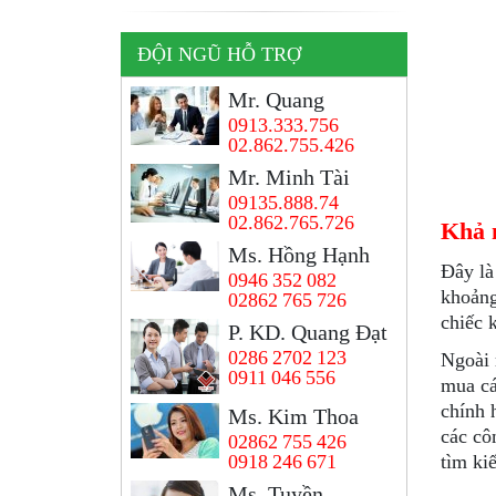
ĐỘI NGŨ HỖ TRỢ
Mr. Quang
0913.333.756
02.862.755.426
Mr. Minh Tài
09135.888.74
02.862.765.726
Khả 
Ms. Hồng Hạnh
Đây là
0946 352 082
khoảng
02862 765 726
chiếc 
P. KD. Quang Đạt
0286 2702 123
Ngoài 
0911 046 556
mua cá
chính 
Ms. Kim Thoa
các cô
02862 755 426
0918 246 671
tìm ki
Ms, Tuyền