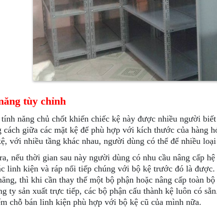
năng tùy chỉnh
 tính năng chủ chốt khiến chiếc kệ này được nhiều người biế
 cách giữa các mặt kệ để phù hợp với kích thước của hàng hóa
kệ, với nhiều tầng khác nhau, người dùng có thể để nhiều loại
ra, nếu thời gian sau này người dùng có nhu cầu nâng cấp hệ 
c linh kiện và ráp nối tiếp chúng với bộ kệ trước đó là đượ
hãng, thì khi cần thay thế một bộ phận hoặc nâng cấp toàn bộ 
ng ty sản xuất trực tiếp, các bộ phận cấu thành kệ luôn có s
ếm chỗ bán linh kiện phù hợp với bộ kệ cũ của mình nữa.