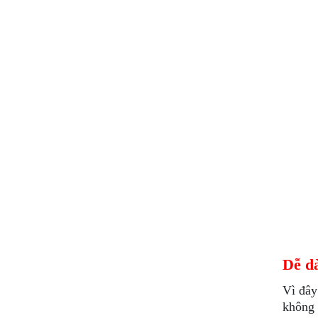
Dễ dà
Vì đây
không 