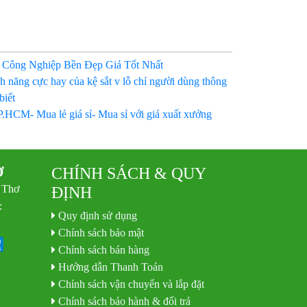
 Công Nghiệp Bền Đẹp Giá Tốt Nhất
h năng cực hay của kệ sắt v lỗ chỉ người dùng thông
biết
P.HCM- Mua lẻ giá sỉ- Mua sỉ với giá xuất xưởng
Ơ
CHÍNH SÁCH & QUY
 Thơ
ĐỊNH
:
Quy định sử dụng
Chính sách bảo mật
Chính sách bán hàng
Hướng dẫn Thanh Toán
Chính sách vận chuyển và lắp đặt
Chính sách bảo hành & đổi trả