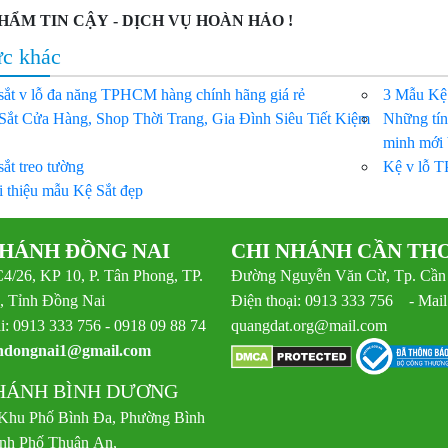
HẨM TIN CẬY - DỊCH VỤ HOÀN HẢO !
ức khác
sắt v lỗ đa năng TPHCM hàng chính hãng giá rẻ
3 Mẫu Kệ
Sắt Cửa Hàng, Shop Thời Trang, Gia Đình Siêu Tiết Kiệm
Những tín
minh mới 
sắt treo tường
Kệ v lỗ T
i thiệu mẫu Kệ Sắt đẹp
NHÁNH ĐỒNG NAI
CHI NHÁNH CẦN TH
C4/26, KP 10, P. Tân Phong, TP.
Đường Nguyễn Văn Cừ, Tp. Cần
, Tỉnh Đồng Nai
Điện thoại: 0913 333 756 - Mail
i: 0913 333 756 - 0918 09 88 74
quangdat.org@mail.com
ndongnai1@gmail.com
HÁNH BÌNH DƯƠNG
 Khu Phố Bình Đa, Phường Bình
nh Phố Thuận An,