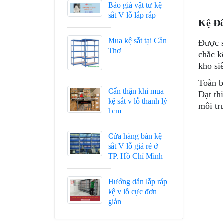
Báo giá vật tư kệ
sắt V lỗ lắp rắp
Kệ Đ
Mua kệ sắt tại Cần
Được s
Thơ
chắc k
kho siê
Toàn b
Cẩn thận khi mua
Đạt th
kệ sắt v lỗ thanh lý
môi tr
hcm
Cửa hàng bán kệ
sắt V lỗ giá rẻ ở
TP. Hồ Chí Minh
Hướng dẫn lắp ráp
kệ v lỗ cực đơn
giản