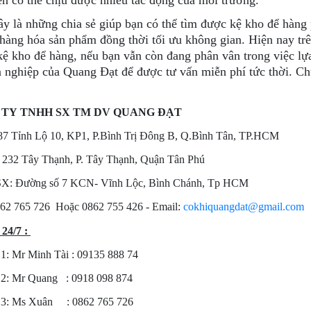
ên có thể chịu được nhiều tác động của môi trường.
ây là những chia sẻ giúp bạn có thể tìm được kệ kho để hàng
hàng hóa sản phẩm đồng thời tối ưu không gian. Hiện nay trê
ệ kho để hàng, nếu bạn vẫn còn đang phân vân trong việc lựa
 nghiệp của Quang Đạt để được tư vấn miễn phí tức thời. Ch
 TY TNHH SX TM DV QUANG ĐẠT
87 Tỉnh Lộ 10, KP1, P.Bình Trị Đông B, Q.Bình Tân, TP.HCM
232 Tây Thạnh, P. Tây Thạnh, Quận Tân Phú
X: Đường số 7 KCN- Vĩnh Lộc, Bình Chánh, Tp HCM
62 765 726 Hoặc 0862 755 426 - Email:
cokhiquangdat@gmail.com
 24/7 :
 1: Mr Minh Tài : 09135 888 74
 2: Mr Quang : 0918 098 874
e 3: Ms Xuân : 0862 765 726