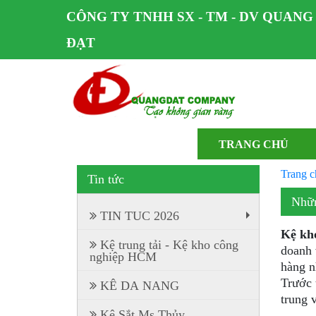
CÔNG TY TNHH SX - TM - DV QUANG
ĐẠT
TRANG CHỦ
Trang c
Tin tức
Nhữn
TIN TUC 2026
+
Kệ kh
Kệ trung tải - Kệ kho công
doanh 
nghiệp HCM
hàng n
Trước 
KÊ DA NANG
trung 
Kệ Sắt Ms Thủy