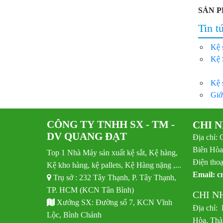
SẢN P
Tin t
Kệ 
Kệ 
Kệ 
Giớ
CÔNG TY TNHH SX - TM -
CHI 
DV QUANG ĐẠT
Địa chỉ: 
Biên Hòa
Top 1 Nhà Máy sản xuất kệ sắt, Kệ hàng,
Điện thoạ
Kệ kho hàng, kệ pallets, Kệ Hàng nặng ,...
Email:
c
Trụ sở : 232 Tây Thạnh, P. Tây Thạnh,
TP. HCM (KCN Tân Bình)
CHI N
Xưởng SX: Đường số 7, KCN Vĩnh
Địa chỉ:
Lộc, Bình Chánh
Hòa, Thà