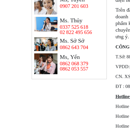
điện n
0907 201 603
Trên đ
doanh 
Ms. Thủy
phẩm k
0337 525 618
chuyên
02 822 495 656
ưng ý.
Ms. Sở Sở
CÔNG
0862 643 704
Ms, Yến
T.Sở: 8
0862 068 379
VPDD: 
0862 053 557
CN. XS
ÐT : 08
Hotline
Hotline
Hotline
Hotlin