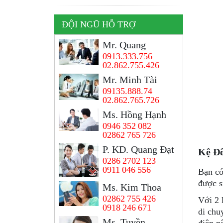
ĐỘI NGŨ HỖ TRỢ
Mr. Quang
0913.333.756
02.862.755.426
Mr. Minh Tài
09135.888.74
02.862.765.726
Ms. Hồng Hạnh
0946 352 082
02862 765 726
P. KD. Quang Đạt
Kệ Đ
0286 2702 123
0911 046 556
Bạn có
được s
Ms. Kim Thoa
02862 755 426
Với 2 
0918 246 671
di chu
Ms, Tuyền