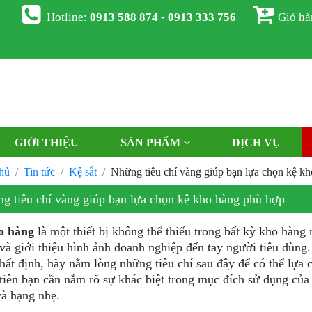
Hotline:
0913 588 874 - 0913 333 756
Giỏ h
GIỚI THIỆU
SẢN PHẨM
DỊCH VỤ
hủ
Tin tức
Kệ sắt
Những tiêu chí vàng giúp bạn lựa chọn kệ k
g tiêu chí vàng giúp bạn lựa chọn kệ kho hàng phù hợp
o hàng
là một thiết bị không thể thiếu trong bất kỳ kho hàng
và giới thiệu hình ảnh doanh nghiệp đến tay người tiêu dùn
hất định, hãy nằm lòng những tiêu chí sau đây để có thể lựa
tiên bạn cần nắm rõ sự khác biệt trong mục đích sử dụng của 
và hạng nhẹ.