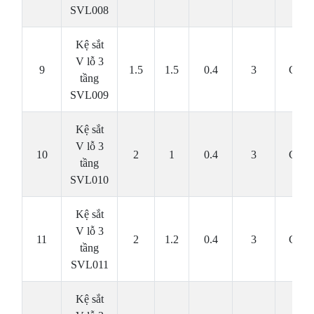
SVL008
Kệ sắt
V lỗ 3
9
1.5
1.5
0.4
3
Cái
tầng
SVL009
Kệ sắt
V lỗ 3
10
2
1
0.4
3
Cái
tầng
SVL010
Kệ sắt
V lỗ 3
11
2
1.2
0.4
3
Cái
tầng
SVL011
Kệ sắt