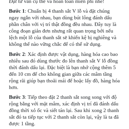
Đạt
tư vấn cụ thế và hoàn toàn miễn phí nhé!
Bước 1
: Chuẩn bị 4 thanh sắt V lỗ và đặt chúng
ngay ngắn với nhau, bạn dùng bút lông đánh dấu
phần chân với vị trí thật đồng đều nhau. Đây tuy là
công đoạn giản đơn nhưng rất quan trọng bởi nếu
lệch một lỗ của thanh sắt sẽ khiến kệ bị nghiêng và
không thể nào vững chắc để có thể sử dụng.
Bước 2
: Xác định được vật dụng, hàng hóa cao bao
nhiêu sau đó dùng thước đo lên thanh sắt V lỗ đồng
thời đánh dấu lại. Đặc biệt là bạn nhớ cộng thêm 5
đến 10 cm để cho không gian giữa các mâm tầng
rộng rãi giúp bạn thoãi mái để hoặc lấy đồ, hàng hóa
hơn.
Bước 3
: Tiếp theo đặt 2 thanh sắt song song với độ
rộng bằng với mặt mâm, xác định vị trí đã đánh dấu
đồng thời xỏ ốc và siết tán lại. Sau khi xong 2 thanh
sắt đó ta tiếp tục với 2 thanh sắt còn lại, vậy là ta đã
được 1 tầng.