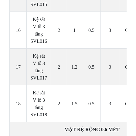
SVL015
Kệ sắt
V lỗ 3
16
2
1
0.5
3
Cái
tầng
SVL016
Kệ sắt
V lỗ 3
17
2
1.2
0.5
3
Cái
tầng
SVL017
Kệ sắt
V lỗ 3
18
2
1.5
0.5
3
Cái
tầng
SVL018
MẶT KỆ RỘNG 0.6 MÉT