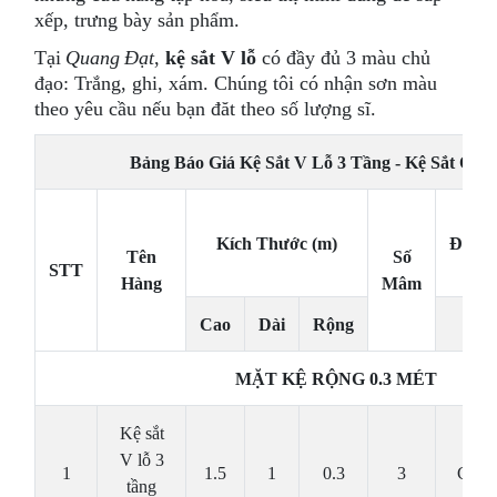
xếp, trưng bày sản phẩm.
Tại
Quang Đạt
,
kệ sắt V lỗ
có đầy đủ 3 màu chủ
đạo: Trắng, ghi, xám. Chúng tôi có nhận sơn màu
theo yêu cầu nếu bạn đăt theo số lượng sĩ.
Bảng Báo Giá Kệ Sắt V Lỗ 3 Tầng - Kệ Sắt Qua
Kích Thước (m)
ĐVT
Tên
Số
STT
Hàng
Mâm
Cao
Dài
Rộng
MẶT KỆ RỘNG 0.3 MÉT
Kệ sắt
V lỗ 3
1
1.5
1
0.3
3
Cái
tầng