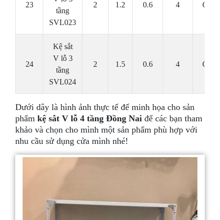
23
2
1.2
0.6
4
Cái
tầng
SVL023
Kệ sắt
V lỗ 3
24
2
1.5
0.6
4
Cái
tầng
SVL024
Dưới dây là hình ảnh thực tế để minh họa cho sản
phẩm
kệ sắt V lỗ 4 tầng Đồng Nai
để các bạn tham
khảo và chọn cho mình một sản phẩm phù hợp với
nhu cầu sử dụng cửa mình nhé!