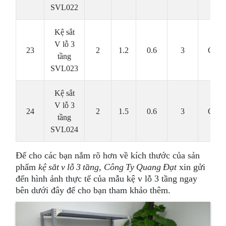
SVL022
Kệ sắt
V lỗ 3
23
2
1.2
0.6
3
Cái
tầng
SVL023
Kệ sắt
V lỗ 3
24
2
1.5
0.6
3
Cái
tầng
SVL024
Để cho các bạn nắm rõ hơn về kích thước của sản
phẩm
kệ sắt v lỗ 3 tầng
,
Công Ty Quang Đạt
xin gửi
đến hình ảnh thực tế của mẫu kệ v lỗ 3 tầng ngay
bên dưới đây để cho bạn tham khảo thêm.