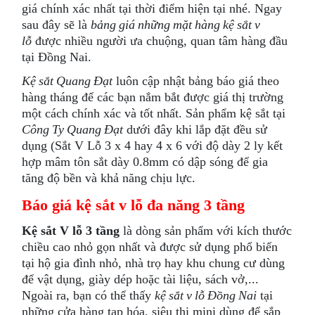
giá chính xác nhất tại thời điểm hiện tại nhé. Ngay
sau đây sẽ là
bảng giá những mặt hàng kệ sắt v
lỗ
được nhiều người ưa chuộng, quan tâm hàng đầu
tại Đồng Nai.
Kệ sắt Quang Đạt
luôn cập nhật bảng báo giá theo
hàng tháng để các bạn nắm bắt được giá thị trường
một cách chính xác và tốt nhất. Sản phẩm kệ sắt tại
Công Ty Quang Đạt
dưới đây khi lắp đặt đều sử
dụng (Sắt V Lỗ 3 x 4 hay 4 x 6 với độ dày 2 ly kết
hợp mâm tôn sắt dày 0.8mm có dập sóng để gia
tăng độ bền và khả năng chịu lực.
Báo giá kệ sắt v lỗ đa năng 3 tầng
Kệ sắt V lỗ 3 tầng
là dòng sản phẩm với kích thước
chiều cao nhỏ gọn nhất và được sử dụng phổ biến
tại hộ gia đình nhỏ, nhà trọ hay khu chung cư dùng
để vật dụng, giày dép hoặc tài liệu, sách vở,...
Ngoài ra, bạn có thể thấy
kệ sắt v lỗ Đồng Nai
tại
những cửa hàng tạp hóa, siêu thị mini dùng để sắp