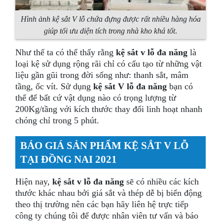
Hình ảnh kệ sắt V lỗ chứa đựng được rất nhiều hàng hóa
giúp tối ưu diện tích trong nhà kho khá tốt
.
Như thế ta có thể thấy rằng
kệ sắt v lỗ đa năng
là
loại kệ sử dụng rộng rãi chỉ có cấu tạo từ những vật
liệu gần gũi trong đời sống như: thanh sắt, mâm
tầng, ốc vít. Sử dụng
kệ sắt V lỗ đa năng
bạn có
thể để bất cứ vật dụng nào có trọng lượng từ
200Kg/tầng với kích thước thay đổi linh hoạt nhanh
chóng chỉ trong 5 phút.
BÁO GIÁ SẢN PHẨM KỆ SẮT V LỖ
TẠI ĐỒNG NAI 2021
Hiện nay,
kệ sắt v lỗ đa năng
sẽ có nhiều các kích
thước khác nhau bởi giá sắt và thép dễ bị biến động
theo thị trường nên các bạn hãy liên hệ trực tiếp
công ty chúng tôi để được nhân viên tư vấn và báo