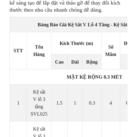
kế sáng tạo để lắp đặt và tháo gỡ để thay đổi kích
thước theo nhu cầu nhanh chóng dễ dàng.
Bảng Báo Giá Kệ Sắt V Lỗ 4 Tầng - Kệ Sắt Qu
Kích Thước (m)
ĐVT
Tên
Số
STT
Hàng
Mâm
Cao
Dài
Rộng
MẶT KỆ RỘNG 0.3 MÉT
Kệ sắt
V lỗ 3
1
1.5
1
0.3
4
Cái
tầng
SVL025
Kệ sắt
V lỗ 3