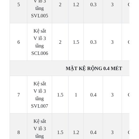
V lỗ 3
5
2
1.2
0.3
3
Cái
tầng
SVL005
Kệ sắt
V lỗ 3
6
2
1.5
0.3
3
Cái
tầng
SCL006
MẶT KỆ RỘNG 0.4 MÉT
Kệ sắt
V lỗ 3
7
1.5
1
0.4
3
Cái
tầng
SVL007
Kệ sắt
V lỗ 3
8
1.5
1.2
0.4
3
Cái
tầng