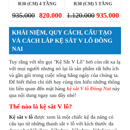
R30 (CM) 4 TẦNG
R30 (CM) 5 TẦNG
935.000
820.000
1.120.000
935.000
KHÁI NIỆM, QUY CÁCH, CẤU TẠO
VÀ CÁCH LẮP KỆ SẮT V LỖ ĐỒNG
NAI
Tuy rằng với tên gọi "Kệ Sắt V Lỗ" hơi còn rất xa lạ
với mọi người nhưng nó lại là sản phẩm rất hữu ích
và gần gũi trong cuộc sống hằng ngày của chúng ta.
Để biết thêm chi tiết hay cùng tìm hiểu những thông
tin liên quan đến mặt hàng
kệ sắt V lỗ Đồng Nai
này
qua nội dung ngay sau đây nhé!
Thế nào là kệ sắt V lỗ?
Kệ sắt v lỗ
được xem là một chiếc kệ đa năng có
cấu tạo từ những thanh sắt v lỗ với kích thước đa