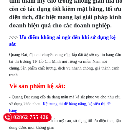
tính thẩm mỹ cao trong không gian mà nó
còn có tác dụng tiết kiêm mặt bằng, tối ưu
diện tích, đặc biệt mang lại giải pháp kinh
doanh hiệu quả cho các doanh nghiệp.
>>>
Ưu điểm không ai ngờ đến khi sử dụng kệ
sắt
Quang Đạt, địa chỉ chuyên cung cấp, lắp đặt
kệ sắt
uy tín hàng đầu
tại thị trường TP Hồ Chí Minh nói riêng và miền Nam nói
chung.Sản phẩm chất lượng, dịch vụ nhanh chóng, giá thành cạnh
tranh
Về sản phẩm kệ sắt:
- Quang Đạt cung cấp đa dạng mẫu mã kệ sắt phục vụ cho nhu cầu
sử dụng khác nhau:
Kệ trung tải để hàng nặng
,
kệ siêu thị để
hàng...
02862 755 426
- Thiết kế mới mẻ, tính thẩm mỹ cao, sử dụng tối ưu diện tích, tận
dụng được mọi không gian