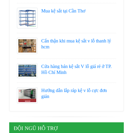
Mua kệ sắt tại Cần Thơ
Cẩn thận khi mua kệ sắt v lỗ thanh lý
hcm
Cửa hàng bán kệ sắt V lỗ giá rẻ ở TP.
Hồ Chí Minh
Hướng dẫn lắp ráp kệ v lỗ cực đơn
giản
ĐỘI NGŨ HỖ TRỢ