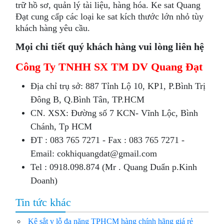
trữ hồ sơ, quản lý tài liệu, hàng hóa. Ke sat Qua​ng
Đạt cung cấp các loại ke sat kích thước lớn nhỏ tùy
khách hàng yêu cầu.
Mọi chi tiết quý khách hàng vui lòng liên hệ
Công Ty TNHH SX TM DV Quang Đạt
Địa chỉ trụ sở: 887 Tỉnh Lộ 10, KP1, P.Bình Trị
Đông B, Q.Bình Tân, TP.HCM
CN. XSX: Đường số 7 KCN- Vĩnh Lộc, Bình
Chánh, Tp HCM
ÐT : 083 765 7271 - Fax : 083 765 7271 -
Email: cokhiquangdat@gmail.com
Tel : 0918.098.874 (Mr . Quang Duẩn p.Kinh
Doanh)
Tin tức khác
Kệ sắt v lỗ đa năng TPHCM hàng chính hãng giá rẻ