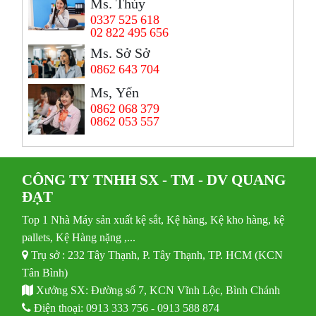
Ms. Thủy
0337 525 618
02 822 495 656
Ms. Sở Sở
0862 643 704
Ms, Yến
0862 068 379
0862 053 557
CÔNG TY TNHH SX - TM - DV QUANG
ĐẠT
Top 1 Nhà Máy sản xuất kệ sắt, Kệ hàng, Kệ kho hàng, kệ
pallets, Kệ Hàng nặng ,...
Trụ sở : 232 Tây Thạnh, P. Tây Thạnh, TP. HCM (KCN
Tân Bình)
Xưởng SX: Đường số 7, KCN Vĩnh Lộc, Bình Chánh
Điện thoại:
0913 333 756
-
0913 588 874