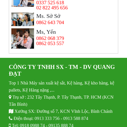
0337 525 618
02 822 495 656
Ms. Sở Sở
0862 643 704
Ms, Yến
0862 068 379
0862 053 557
CÔNG TY TNHH SX - TM - DV QUANG
ĐẠT
Top 1 Nhà Máy sản xuất kệ sắt, Kệ hàng, Kệ kho hàng, kệ
pallets, Kệ Hàng nặng ,...
Trụ sở : 232 Tây Thạnh, P. Tây Thạnh, TP. HCM (KCN
Tân Bình)
Xưởng SX: Đường số 7, KCN Vĩnh Lộc, Bình Chánh
Điện thoại:
0913 333 756
-
0913 588 874
Tel:
0918 0988 74
-
09135 888 74