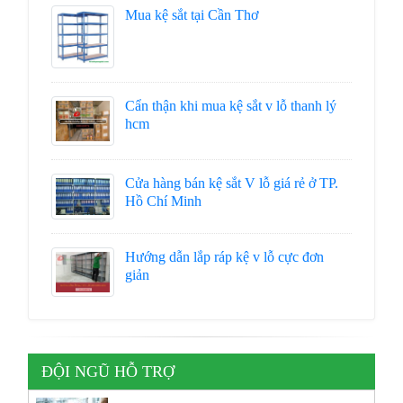
Mua kệ sắt tại Cần Thơ
Cẩn thận khi mua kệ sắt v lỗ thanh lý
hcm
Cửa hàng bán kệ sắt V lỗ giá rẻ ở TP.
Hồ Chí Minh
Hướng dẫn lắp ráp kệ v lỗ cực đơn
giản
ĐỘI NGŨ HỖ TRỢ