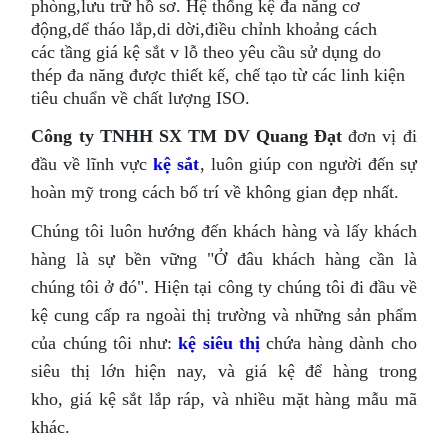
phòng,lưu trữ hồ sơ. Hệ thống kệ đa năng cơ
động,dể tháo lắp,di dời,điều chỉnh khoảng cách
các tầng giá kệ sắt v lỗ theo yêu cầu sử dụng do
thép đa năng được thiết kế, chế tạo từ các linh kiện
tiêu chuẩn về chất lượng ISO.
Công ty TNHH SX TM DV Quang Đạt
đơn vị đi
đầu về lĩnh vực
kệ sắt
, luôn giúp con người đến sự
hoàn mỹ trong cách bố trí về không gian đẹp nhất.
Chúng tôi luôn hướng đến khách hàng và lấy khách
hàng là sự bền vững "Ở đâu khách hàng cần là
chúng tôi ở đó". Hiện tại công ty chúng tôi đi đầu về
kệ cung cấp ra ngoài thị trường và những sản phẩm
của chúng tôi như:
kệ siêu thị
chứa hàng dành cho
siêu thị lớn hiện nay, và giá kệ để hàng trong
kho, giá kệ sắt lắp ráp, và nhiều mặt hàng mẫu mã
khác.