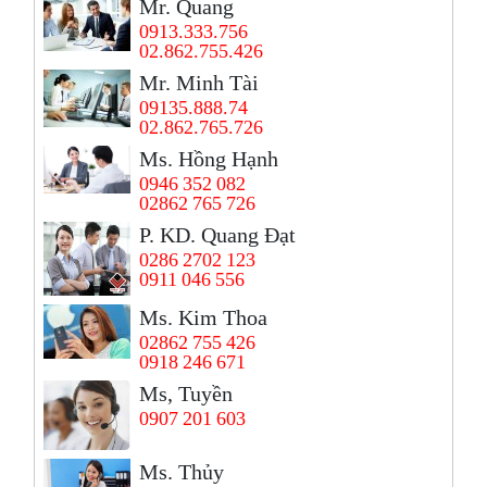
Mr. Quang
0913.333.756
02.862.755.426
Mr. Minh Tài
09135.888.74
02.862.765.726
Ms. Hồng Hạnh
0946 352 082
02862 765 726
P. KD. Quang Đạt
0286 2702 123
0911 046 556
Ms. Kim Thoa
02862 755 426
0918 246 671
Ms, Tuyền
0907 201 603
Ms. Thủy