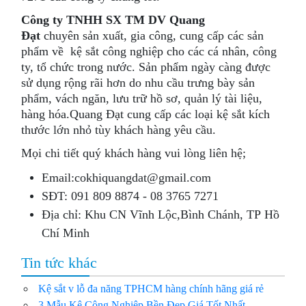
Công ty TNHH SX TM DV Quang
Đạt
chuyên sản xuất, gia công, cung cấp các sản
phẩm về kệ sắt công nghiệp cho các cá nhân, công
ty, tổ chức trong nước. Sản phẩm ngày càng được
sử dụng rộng rãi hơn do nhu cầu trưng bày sản
phẩm, vách ngăn, lưu trữ hồ sơ, quản lý tài liệu,
hàng hóa.Qua​ng Đạt cung cấp các loại kệ sắt kích
thước lớn nhỏ tùy khách hàng yêu cầu.
Mọi chi tiết quý khách hàng vui lòng liên hệ;
Email:cokhiquangdat@gmail.com
SĐT: 091 809 8874 - 08 3765 7271
Địa chỉ: Khu CN Vĩnh Lộc,Bình Chánh, TP Hồ
Chí Minh
Tin tức khác
Kệ sắt v lỗ đa năng TPHCM hàng chính hãng giá rẻ
3 Mẫu Kệ Công Nghiệp Bền Đẹp Giá Tốt Nhất