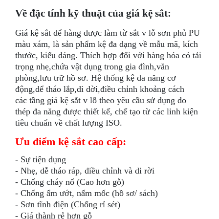
Về đặc tính kỹ thuật của giá kệ sắt:
Giá kệ sắt để hàng được làm từ sắt v lỗ sơn phủ PU
màu xám, là sản phẩm kệ đa dạng về mẫu mã, kích
thước, kiểu dáng. Thích hợp đối với hàng hóa có tải
trọng nhẹ,chứa vật dụng trong gia đình,văn
phòng,lưu trữ hồ sơ. Hệ thống kệ đa năng cơ
động,dể tháo lắp,di dời,điều chỉnh khoảng cách
các tầng giá kệ sắt v lỗ theo yêu cầu sử dụng do
thép đa năng được thiết kế, chế tạo từ các linh kiện
tiêu chuẩn về chất lượng ISO.
Ưu điểm kệ sắt cao cấp:
- Sự tiện dụng
- Nhẹ, dễ tháo ráp, điều chỉnh và di rời
- Chống cháy nổ (Cao hơn gỗ)
- Chống ẩm ướt, nấm mốc (hồ sơ/ sách)
- Sơn tĩnh điện (Chống rỉ sét)
- Giá thành rẻ hơn gỗ