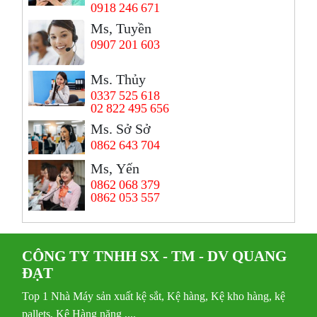
0918 246 671
Ms, Tuyền
0907 201 603
Ms. Thủy
0337 525 618
02 822 495 656
Ms. Sở Sở
0862 643 704
Ms, Yến
0862 068 379
0862 053 557
CÔNG TY TNHH SX - TM - DV QUANG
ĐẠT
Top 1 Nhà Máy sản xuất kệ sắt, Kệ hàng, Kệ kho hàng, kệ
pallets, Kệ Hàng nặng ,...