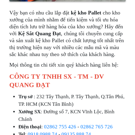
Vậy bạn có nhu cầu lắp đặt
kệ kho Pallet
cho kho
xưởng của mình nhằm để tiến kiệm và tối ưu hóa
diện tích lưu trữ hàng hóa của kho xưởng? Hãy đến
với
Kệ Sắt Quang Đạt
, chúng tôi chuyên cung cấp
và sản xuất kệ kho Pallet có chất lượng tốt nhất trên
thị trường hiện nay với nhiều các mẫu mã và màu
sắc khác nhau tuy theo sở thích của khách hàng.
Mọi thông tin chi tiết xin quý khách hàng liên hệ:
CÔNG TY TNHH SX - TM - DV
QUANG ĐẠT
Trụ sở
: 232 Tây Thạnh, P. Tây Thạnh, Q.Tân Phú,
TP. HCM (KCN Tân Bình)
Xưởng SX
: Đường số 7, KCN Vĩnh Lộc, Bình
Chánh
Điện thoại
:
02862 755 426
-
02862 765 726
Tel
:
0918 0988 74
-
09135 888 74