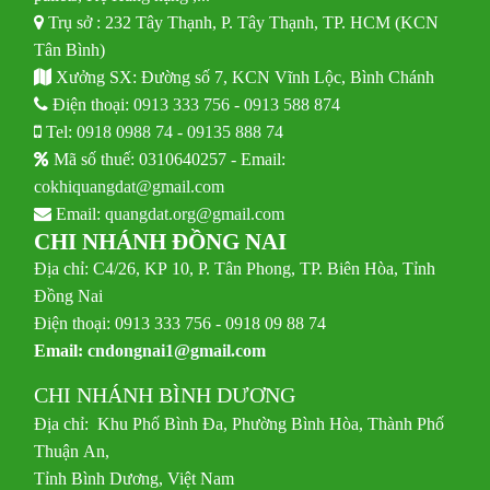
Trụ sở : 232 Tây Thạnh, P. Tây Thạnh, TP. HCM (KCN
Tân Bình)
Xưởng SX: Đường số 7, KCN Vĩnh Lộc, Bình Chánh
Điện thoại:
0913 333 756
-
0913 588 874
Tel:
0918 0988 74
-
09135 888 74
Mã số thuế: 0310640257 - Email:
cokhiquangdat@gmail.com
Email:
quangdat.org@gmail.com
CHI NHÁNH ĐỒNG NAI
Địa chỉ: C4/26, KP 10, P. Tân Phong, TP. Biên Hòa, Tỉnh
Đồng Nai
Điện thoại: 0913 333 756 - 0918 09 88 74
Email:
cndongnai1@gmail.com
CHI NHÁNH BÌNH DƯƠNG
Địa chỉ: Khu Phố Bình Đa, Phường Bình Hòa, Thành Phố
Thuận An,
Tỉnh Bình Dương, Việt Nam