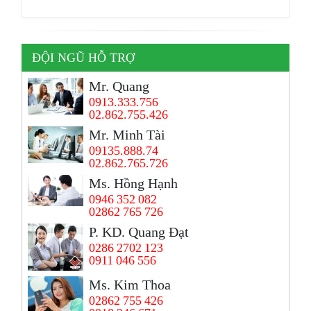
ĐỘI NGŨ HỖ TRỢ
Mr. Quang
0913.333.756
02.862.755.426
Mr. Minh Tài
09135.888.74
02.862.765.726
Ms. Hồng Hạnh
0946 352 082
02862 765 726
P. KD. Quang Đạt
0286 2702 123
0911 046 556
Ms. Kim Thoa
02862 755 426