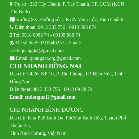
Trụ sở : 232 Tây Thạnh, P. Tây Thạnh, TP. HCM (KCN
Tân Bình)
Xưởng SX: Đường số 7, KCN Vĩnh Lộc, Bình Chánh
Điện thoại:
0913 333 756
-
0913 588 874
Tel:
0918 0988 74
-
09135 888 74
Mã số thuế: 0310640257 - Email:
cokhiquangdat@gmail.com
Email:
quangdat.org@gmail.com
CHI NHÁNH ĐỒNG NAI
Địa chỉ: C4/26, KP 10, P. Tân Phong, TP. Biên Hòa, Tỉnh
Đồng Nai
Điện thoại: 0913 333 756 - 0918 09 88 74
Email:
cndongnai1@gmail.com
CHI NHÁNH BÌNH DƯƠNG
Địa chỉ: Khu Phố Bình Đa, Phường Bình Hòa, Thành Phố
Thuận An,
Tỉnh Bình Dương, Việt Nam