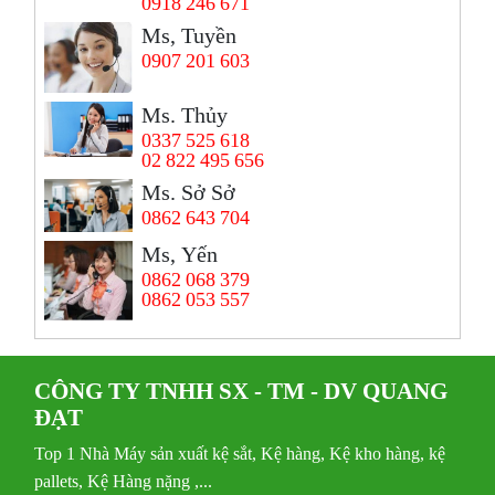
0918 246 671
Ms, Tuyền
0907 201 603
Ms. Thủy
0337 525 618
02 822 495 656
Ms. Sở Sở
0862 643 704
Ms, Yến
0862 068 379
0862 053 557
CÔNG TY TNHH SX - TM - DV QUANG
ĐẠT
Top 1 Nhà Máy sản xuất kệ sắt, Kệ hàng, Kệ kho hàng, kệ
pallets, Kệ Hàng nặng ,...