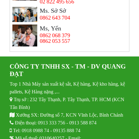
02 822 495 656
Ms. Sở Sở
0862 643 704
Ms, Yến
0862 068 379
0862 053 557
CÔNG TY TNHH SX - TM - DV QUANG
ĐẠT
Top 1 Nhà Máy sản xuất kệ sắt, Kệ hàng, Kệ kho hàng, kệ
pallets, Kệ Hàng nặng ,...
Trụ sở : 232 Tây Thạnh, P. Tây Thạnh, TP. HCM (KCN
Tân Bình)
Xưởng SX: Đường số 7, KCN Vĩnh Lộc, Bình Chánh
Điện thoại:
0913 333 756
-
0913 588 874
Tel:
0918 0988 74
-
09135 888 74
Mã số thuế: 0310640257 - Email: