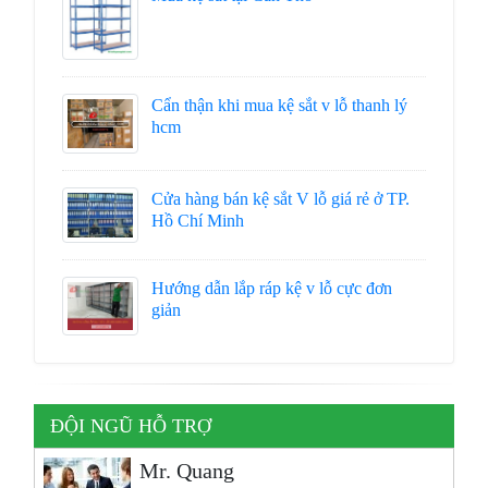
Cẩn thận khi mua kệ sắt v lỗ thanh lý
hcm
Cửa hàng bán kệ sắt V lỗ giá rẻ ở TP.
Hồ Chí Minh
Hướng dẫn lắp ráp kệ v lỗ cực đơn
giản
ĐỘI NGŨ HỖ TRỢ
Mr. Quang