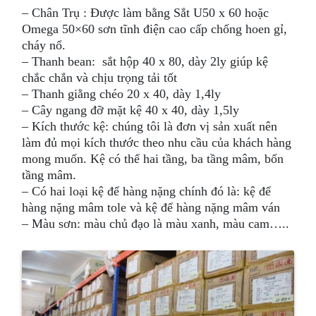
– Chân Trụ : Được làm bằng Sắt U50 x 60 hoặc
Omega 50×60 sơn tĩnh điện cao cấp chống hoen gỉ,
cháy nổ.
– Thanh bean: sắt hộp 40 x 80, dày 2ly giúp kệ
chắc chắn và chịu trọng tải tốt
– Thanh giằng chéo 20 x 40, dày 1,4ly
– Cây ngang đỡ mặt kệ 40 x 40, dày 1,5ly
– Kích thước kệ: chúng tôi là đơn vị sản xuất nên
làm đủ mọi kích thước theo nhu cầu của khách hàng
mong muốn. Kệ có thể hai tầng, ba tầng mâm, bốn
tầng mâm.
– Có hai loại kệ để hàng nặng chính đó là: kệ để
hàng nặng mâm tole và kệ để hàng nặng mâm ván
– Màu sơn: màu chủ đạo là màu xanh, màu cam…..