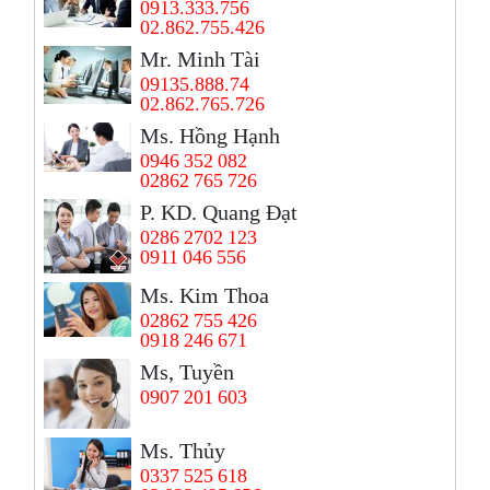
0913.333.756
02.862.755.426
Mr. Minh Tài
09135.888.74
02.862.765.726
Ms. Hồng Hạnh
0946 352 082
02862 765 726
P. KD. Quang Đạt
0286 2702 123
0911 046 556
Ms. Kim Thoa
02862 755 426
0918 246 671
Ms, Tuyền
0907 201 603
Ms. Thủy
0337 525 618