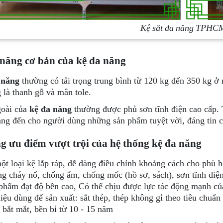
Kệ sắt đa năng TPHC
năng cơ bản của kệ đa năng
 năng
thường có tải trọng trung bình từ 120 kg đến 350 kg ở
 là thanh gỗ và mân tole.
goài của
kệ đa năng
thường được phủ sơn tĩnh điện cao cấp. 
ng đến cho người dùng những sản phẩm tuyệt vời, đáng tin c
 ưu điểm vượt trội của hệ thống kệ đa năng
ột loại kệ lắp ráp, dễ dàng điều chỉnh khoảng cách cho phù
g cháy nổ, chống ẩm, chống mốc (hồ sơ, sách), sơn tĩnh điệ
phẩm đạt độ bền cao, Có thể chịu được lực tác động mạnh củ
liệu dùng để sản xuất: sắt thép, thép không gỉ theo tiêu chu
 bắt mắt, bền bỉ từ 10 - 15 năm