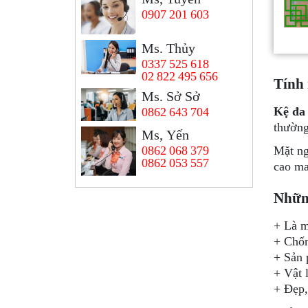
0907 201 603
Ms. Thủy
0337 525 618
02 822 495 656
Tính 
Ms. Sở Sở
Kệ đa
0862 643 704
thường
Ms, Yến
Mặt n
0862 068 379
0862 053 557
cao ma
Những
+ Là m
+ Chốn
+ Sản 
+ Vật 
+ Đẹp,