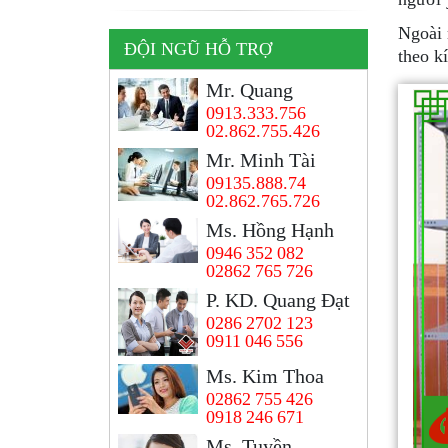
Ngoài 
ĐỘI NGŨ HỖ TRỢ
theo k
Mr. Quang
0913.333.756
02.862.755.426
Mr. Minh Tài
09135.888.74
02.862.765.726
Ms. Hồng Hạnh
0946 352 082
02862 765 726
P. KD. Quang Đạt
0286 2702 123
0911 046 556
Ms. Kim Thoa
02862 755 426
0918 246 671
Ms, Tuyền