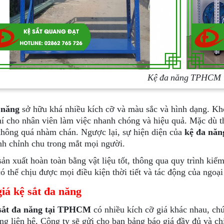
Kệ đa năng TPHCM
 năng
sở hữu khá nhiều kích cỡ và màu sắc và hình dạng. Kh
hí cho nhân viên làm việc nhanh chóng và hiệu quả. Mặc dù t
hông quá nhàm chán. Ngược lại, sự hiện diện của
kệ đa nă
nh chỉnh chu trong mắt mọi người.
ản xuất hoàn toàn bằng vật liệu tốt, thông qua quy trình kiểm
ó thể chịu được mọi điều kiện thời tiết và tác động của ngoại
iá kệ sắt đa năng
sắt đa năng tại TPHCM
có nhiều kích cỡ giá khác nhau, chú
ng liên hệ, Công ty sẽ gửi cho bạn bảng báo giá đầy đủ và ch