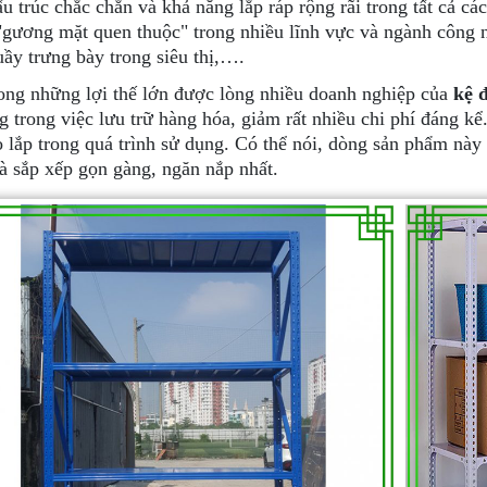
u trúc chắc chắn và khả năng lắp ráp rộng rãi trong tất cả cá
"gương mặt quen thuộc" trong nhiều lĩnh vực và ngành công n
uầy trưng bày trong siêu thị,….
ong những lợi thế lớn được lòng nhiều doanh nghiệp của
kệ 
g trong việc lưu trữ hàng hóa, giảm rất nhiều chi phí đáng kể
o lắp trong quá trình sử dụng. Có thể nói, dòng sản phẩm này
à sắp xếp gọn gàng, ngăn nắp nhất.