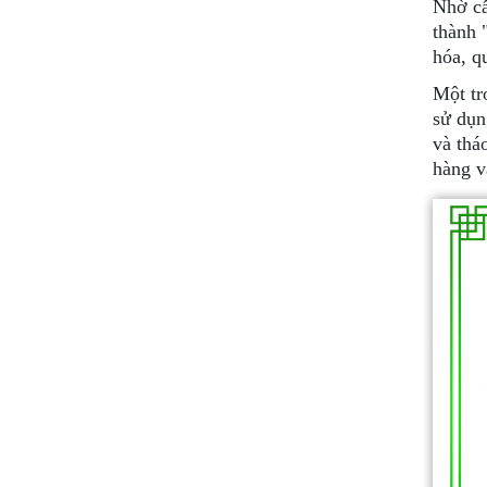
Nhờ cấ
thành 
hóa, q
Một tr
sử dụn
và thá
hàng v