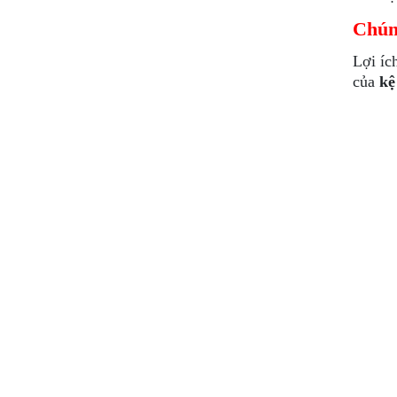
Chún
Lợi íc
của
kệ