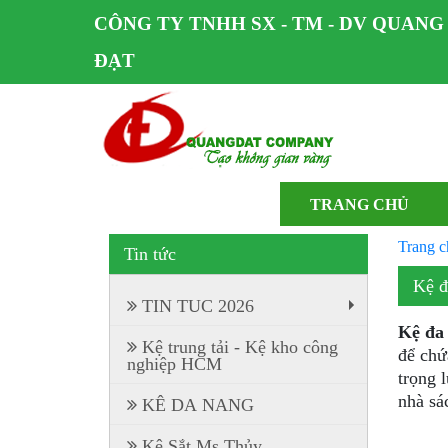
CÔNG TY TNHH SX - TM - DV QUANG
ĐẠT
TRANG CHỦ
Trang c
Tin tức
Kệ 
TIN TUC 2026
+
Kệ đa
Kệ trung tải - Kệ kho công
để chứ
nghiệp HCM
trọng 
nhà sá
KÊ DA NANG
Kệ Sắt Ms Thủy