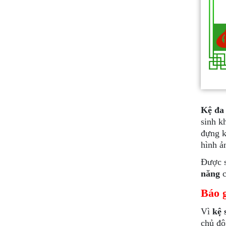
Kệ đa
sinh k
đựng k
hình ả
Được s
năng
c
Báo g
Vì
kệ 
chủ độ