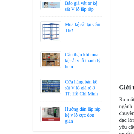
Báo giá vật tư kệ
sắt V lỗ lắp rắp
Mua kệ sắt tại Cần
Thơ
Cẩn thận khi mua
kệ sắt v lỗ thanh lý
hcm
Cửa hàng bán kệ
Giới 
sắt V lỗ giá rẻ ở
TP. Hồ Chí Minh
Ra mắt
ngành 
Hướng dẫn lắp ráp
chuyền
kệ v lỗ cực đơn
đạc lớ
giản
yêu cầ
người 