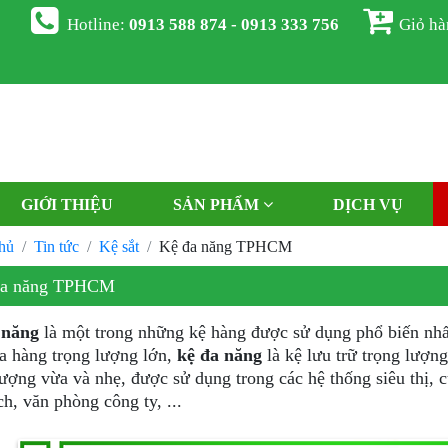
Hotline:
0913 588 874 - 0913 333 756
Giỏ h
GIỚI THIỆU
SẢN PHẨM
DỊCH VỤ
hủ
Tin tức
Kệ sắt
Kệ đa năng TPHCM
đa năng TPHCM
 năng
là một trong những kệ hàng được sử dụng phổ biến nhấ
a hàng trọng lượng lớn,
kệ đa năng
là kệ lưu trữ trọng lượng
lượng vừa và nhẹ, được sử dụng trong các hệ thống siêu thị, c
ch, văn phòng công ty, ...