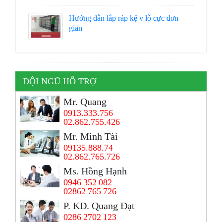
Hướng dẫn lắp ráp kệ v lỗ cực đơn
giản
ĐỘI NGŨ HỖ TRỢ
Mr. Quang
0913.333.756
02.862.755.426
Mr. Minh Tài
09135.888.74
02.862.765.726
Ms. Hồng Hạnh
0946 352 082
02862 765 726
P. KD. Quang Đạt
0286 2702 123