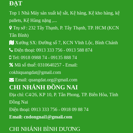
ĐẠT
Top 1 Nhà Máy sản xuất kệ sắt, Kệ hàng, Kệ kho hàng, kệ
pallets, Kệ Hàng nặng ,...
Trụ sở : 232 Tây Thạnh, P. Tây Thạnh, TP. HCM (KCN
Tân Bình)
Xưởng SX: Đường số 7, KCN Vĩnh Lộc, Bình Chánh
Điện thoại:
0913 333 756
-
0913 588 874
Tel:
0918 0988 74
-
09135 888 74
Mã số thuế: 0310640257 - Email:
cokhiquangdat@gmail.com
Email:
quangdat.org@gmail.com
CHI NHÁNH ĐỒNG NAI
Địa chỉ: C4/26, KP 10, P. Tân Phong, TP. Biên Hòa, Tỉnh
Đồng Nai
Điện thoại: 0913 333 756 - 0918 09 88 74
Email:
cndongnai1@gmail.com
CHI NHÁNH BÌNH DƯƠNG