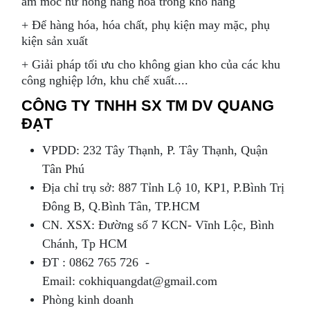
ẩm mốc hư hỏng hàng hóa trong kho hàng
+ Để hàng hóa, hóa chất, phụ kiện may mặc, phụ
kiện sản xuất
+ Giải pháp tối ưu cho không gian kho của các khu
công nghiệp lớn, khu chế xuất....
CÔNG TY TNHH SX TM DV QUANG
ĐẠT
VPDD: 232 Tây Thạnh, P. Tây Thạnh, Quận
Tân Phú
Địa chỉ trụ sở: 887 Tỉnh Lộ 10, KP1, P.Bình Trị
Đông B, Q.Bình Tân, TP.HCM
CN. XSX: Đường số 7 KCN- Vĩnh Lộc, Bình
Chánh, Tp HCM
ÐT : 0862 765 726 -
Email: cokhiquangdat@gmail.com
Phòng kinh doanh