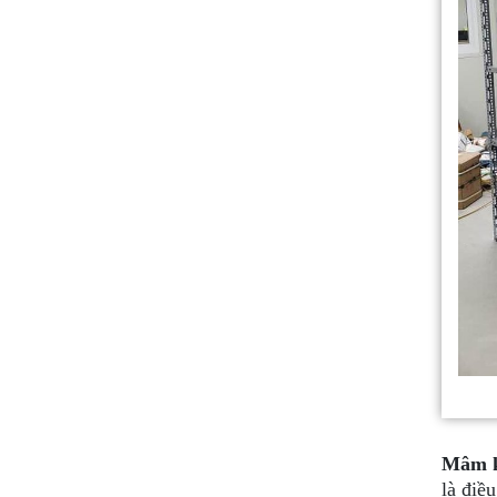
Mâm k
là điề