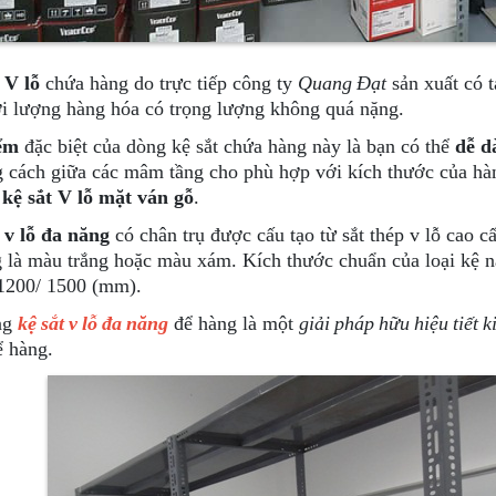
 V lỗ
chứa hàng do trực tiếp công ty
Quang Đạt
sản xuất có t
i lượng hàng hóa có trọng lượng không quá nặng.
ểm
đặc biệt của dòng kệ sắt chứa hàng này là bạn có thể
dễ d
 cách giữa các mâm tầng cho phù hợp với kích thước của hà
à
kệ sắt V lỗ mặt ván gỗ
.
 v lỗ đa năng
có chân trụ được cấu tạo từ sắt thép v lỗ cao c
 là màu trắng hoặc màu xám. Kích thước chuẩn của loại kệ n
1200/ 1500 (mm).
ng
kệ sắt v lỗ đa năng
để hàng là một
giải pháp hữu hiệu tiết k
ể hàng.