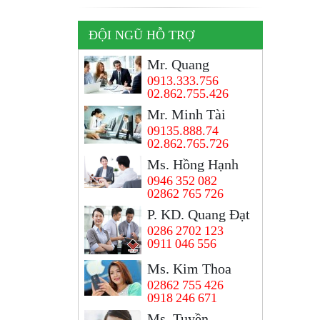
ĐỘI NGŨ HỖ TRỢ
Mr. Quang
0913.333.756
02.862.755.426
Mr. Minh Tài
09135.888.74
02.862.765.726
Ms. Hồng Hạnh
0946 352 082
02862 765 726
P. KD. Quang Đạt
0286 2702 123
0911 046 556
Ms. Kim Thoa
02862 755 426
0918 246 671
Ms, Tuyền