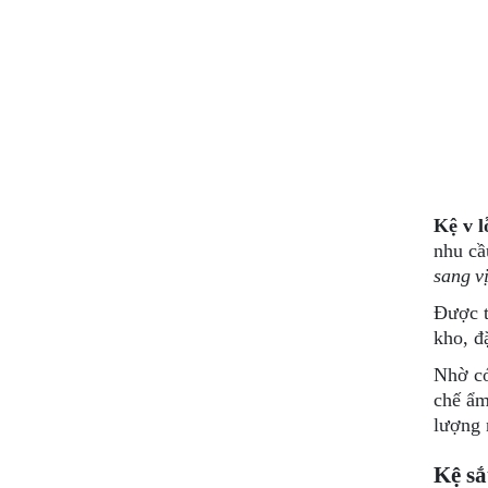
Kệ v l
nhu cầ
sang vị
Được t
kho, đ
Nhờ có
chế ẩm
lượng 
Kệ sắ