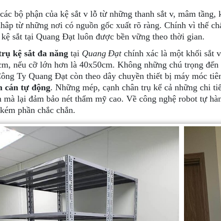
 các bộ phận của kệ sắt v lỗ từ những thanh sắt v, mâm tầng, 
hâp từ những nơi có nguồn gốc xuất rõ ràng. Chính vì thế ch
 kệ sắt tại Quang Đạt luôn được bền vững theo thời gian.
rụ kệ sắt đa năng
tại
Quang Đạt
chính xác là một khối sắt v
m, nếu cỡ lớn hơn là 40x50cm. Không những chú trọng đến n
Công Ty Quang Đạt còn theo dây chuyền thiết bị máy móc tiê
n cán tự động
. Những mép, cạnh chân trụ kể cả những chi tiế
n mà lại đảm bảo nét thẩm mỹ cao. Về công nghệ robot tự hà
kém phần chắc chắn.