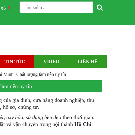
àng:
0
TIN TỨC
VIDEO
LIÊN HỆ
hí Minh- Chất lượng làm nên uy tín
 làm nên uy tín
 của gia đình, cửa hàng doanh nghiệp, thư
a, hồ sơ, chứng từ.
ét, oxy hóa, sử dụng bền đẹ
p theo thời gian.
đặt và vận chuyển trong nội thành
Hồ Chí