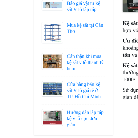
Báo giá vật tư kệ
sắt V lỗ lắp rắp
Kệ sắt
Mua kệ sắt tại Cần
hợp vớ
Thơ
Ưu đi
khoảng
tôn
v
Cẩn thận khi mua
kệ sắt v lỗ thanh lý
Kệ sắt
hcm
thường
1000/ 
Cửa hàng bán kệ
Sử dụ
sắt V lỗ giá rẻ ở
TP. Hồ Chí Minh
gian đ
Hướng dẫn lắp ráp
kệ v lỗ cực đơn
giản