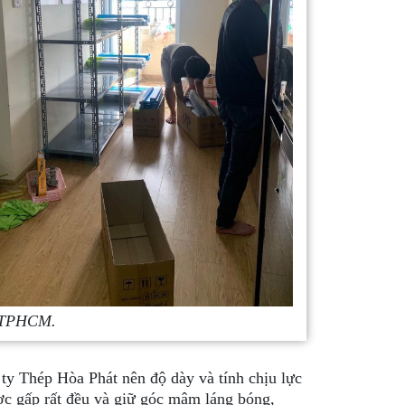
ại TPHCM.
 ty Thép Hòa Phát nên độ dày và tính chịu lực
ợc gấp rất đều và giữ góc mâm láng bóng,