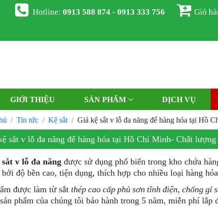
Hotline:
0913 588 874 - 0913 333 756
Giỏ h
GIỚI THIỆU
SẢN PHẨM
DỊCH VỤ
hủ
Tin tức
Kệ sắt
Giá kệ sắt v lỗ đa năng để hàng hóa tại Hồ C
kệ sắt v lỗ đa năng để hàng hóa tại Hồ Chí Minh- Chất lượng
 sắt v lỗ đa năng
được sử dụng phổ biến trong kho chứa hàng
bởi độ bền cao, tiện dụng, thích hợp cho nhiều loại hàng hó
ẩm được làm từ sắt
thép cao cấp phủ sơn tĩnh điện, chống gỉ s
 sản phẩm của chúng tôi bảo hành trong 5 năm, miễn phí lắp 