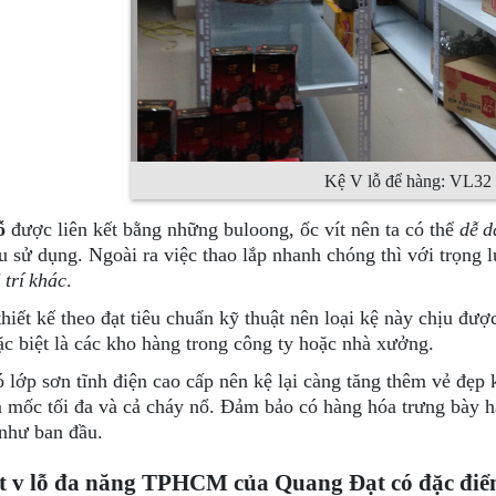
Kệ V lỗ để hàng: VL32
ỗ
được liên kết bằng những buloong, ốc vít nên ta có thể
dễ d
u sử dụng. Ngoài ra việc thao lắp nhanh chóng thì với trọng 
 trí khác
.
hiết kế theo đạt tiêu chuẩn kỹ thuật nên loại kệ này chịu được
ặc biệt là các kho hàng trong công ty hoặc nhà xưởng.
 lớp sơn tĩnh điện cao cấp nên kệ lại càng tăng thêm vẻ đẹp 
 mốc tối đa và cả cháy nổ. Đảm bảo có hàng hóa trưng bày h
như ban đầu.
t v lỗ đa năng TPHCM của Quang Đạt có đặc điểm