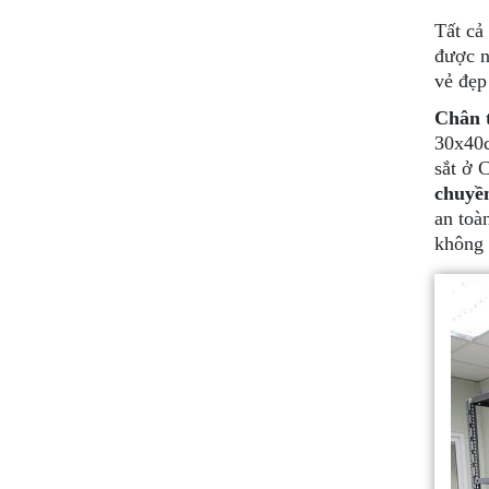
Tất cả
được n
vẻ đẹp
Chân t
30x40c
sắt ở 
chuyề
an toà
không 