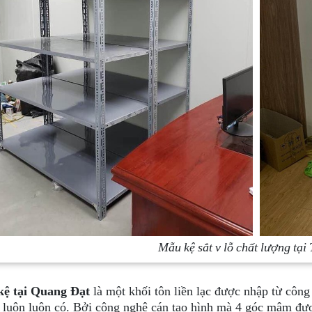
Mẫu kệ sắt v lỗ chất lượng t
ệ tại Quang Đạt
là một khối tôn liền lạc được nhập từ công
u luôn luôn có. Bởi công nghệ cán tạo hình mà 4 góc mâm đư