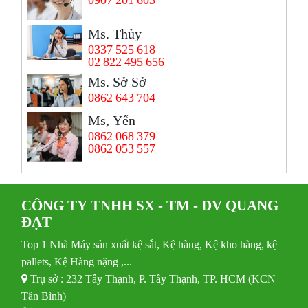
Ms. Thủy
0337 525 618
02 822 495 656
Ms. Sở Sở
0862 643 704
Ms, Yến
0862 068 379
0862 053 557
CÔNG TY TNHH SX - TM - DV QUANG
ĐẠT
Top 1 Nhà Máy sản xuất kệ sắt, Kệ hàng, Kệ kho hàng, kệ
pallets, Kệ Hàng nặng ,...
Trụ sở : 232 Tây Thạnh, P. Tây Thạnh, TP. HCM (KCN
Tân Bình)