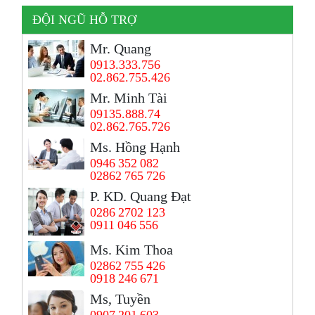
ĐỘI NGŨ HỖ TRỢ
Mr. Quang
0913.333.756
02.862.755.426
Mr. Minh Tài
09135.888.74
02.862.765.726
Ms. Hồng Hạnh
0946 352 082
02862 765 726
P. KD. Quang Đạt
0286 2702 123
0911 046 556
Ms. Kim Thoa
02862 755 426
0918 246 671
Ms, Tuyền
0907 201 603