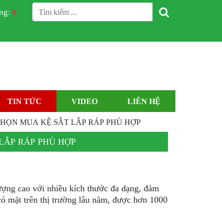
àng:
0
TIN TỨC
VIDEO
LIÊN HỆ
CHỌN MUA KỆ SẮT LẮP RÁP PHÙ HỢP
LẮP RÁP PHÙ HỢP
ượng cao với nhiều kích thước đa dạng, đảm
có mặt trên thị trường lâu năm, được hơn 1000