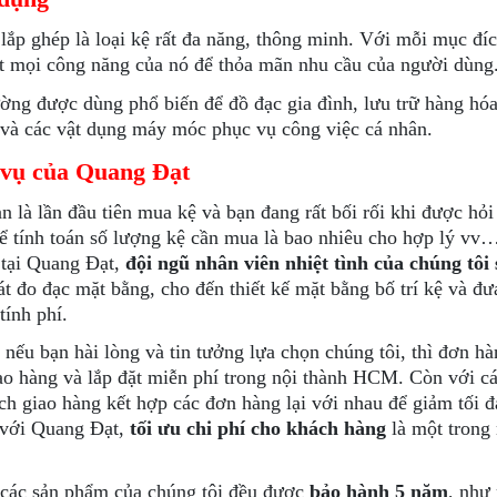
 lắp ghép là loại kệ rất đa năng, thông minh. Với mỗi mục đí
t mọi công năng của nó để thỏa mãn nhu cầu của người dùng
ờng được dùng phổ biến để đồ đạc gia đình, lưu trữ hàng hóa 
và các vật dụng máy móc phục vụ công việc cá nhân.
 vụ của Quang Đạt
n là lần đầu tiên mua kệ và bạn đang rất bối rối khi được hỏi
ể tính toán số lượng kệ cần mua là bao nhiêu cho hợp lý vv…
tại Quang Đạt,
đội ngũ nhân viên nhiệt tình của chúng tôi
át đo đạc mặt bằng, cho đến thiết kế mặt bằng bố trí kệ và đ
tính phí.
 nếu bạn hài lòng và tin tưởng lựa chọn chúng tôi, thì đơn hà
ao hàng và lắp đặt miễn phí trong nội thành HCM. Còn với cá
ch giao hàng kết hợp các đơn hàng lại với nhau để giảm tối đ
 với Quang Đạt,
tối ưu chi phí cho khách hàng
là một trong
 các sản phẩm của chúng tôi đều được
bảo hành 5 năm
, như