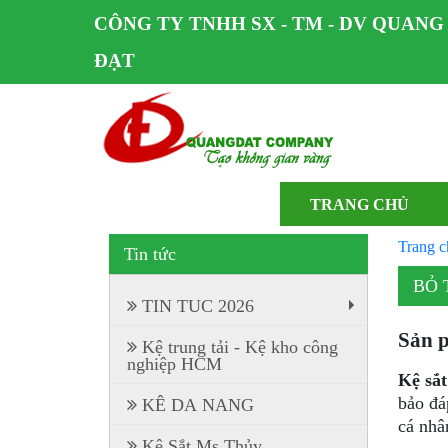
CÔNG TY TNHH SX - TM - DV QUANG
ĐẠT
TRANG CHỦ
Trang c
Tin tức
BỎ 
TIN TUC 2026
+
Sản p
Kệ trung tải - Kệ kho công
nghiệp HCM
Kệ sắt
bảo đá
KÊ DA NANG
cá nhâ
Kệ Sắt Ms Thủy