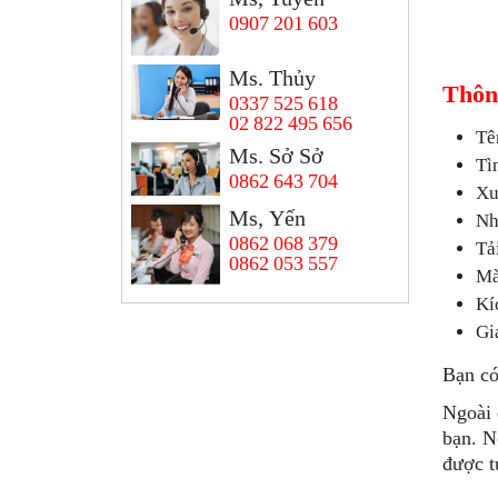
0907 201 603
Ms. Thủy
Thông
0337 525 618
02 822 495 656
Tê
Ms. Sở Sở
Tì
0862 643 704
Xu
Ms, Yến
Nh
0862 068 379
Tả
0862 053 557
Mà
Kí
Gi
Bạn có
Ngoài 
bạn. N
được t