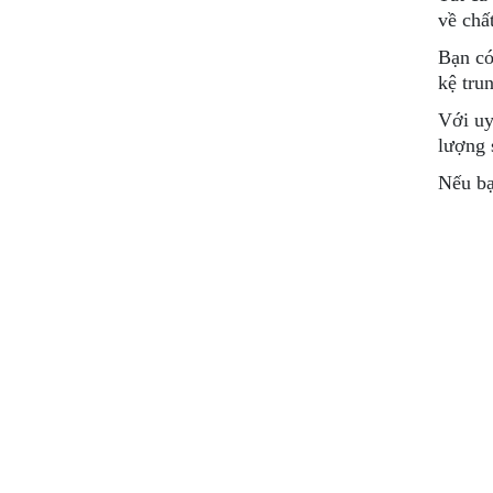
về chấ
Bạn có
kệ tru
Với uy
lượng 
Nếu bạ