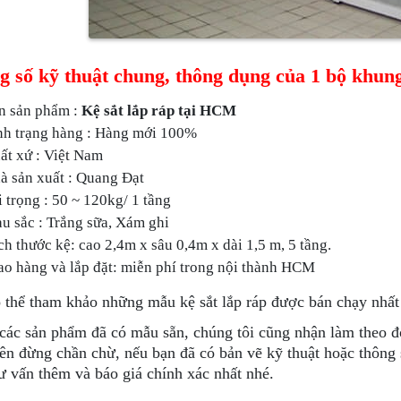
 số kỹ thuật chung, thông dụng của 1 bộ khung 
n sản phẩm :
Kệ sắt lắp ráp tại HCM
nh trạng hàng : Hàng mới 100%
ất xứ : Việt Nam
à sản xuất : Quang Đạt
i trọng : 50 ~ 120kg/ 1 tầng
u sắc : Trắng sữa, Xám ghi
ch thước kệ: cao 2,4m x sâu 0,4m x dài 1,5 m, 5 tầng.
ao hàng và lắp đặt: miễn phí trong nội thành HCM
 thể tham khảo những mẫu kệ sắt lắp ráp được bán chạy nhất
các sản phẩm đã có mẫu sẵn, chúng tôi cũng nhận làm theo đ
ên đừng chần chừ, nếu bạn đã có bản vẽ kỹ thuật hoặc thông s
ư vấn thêm và báo giá chính xác nhất nhé.