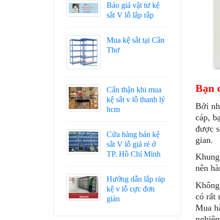
Báo giá vật tư kệ
sắt V lỗ lắp rắp
Mua kệ sắt tại Cần
Thơ
Bạn 
Cẩn thận khi mua
kệ sắt v lỗ thanh lý
Bởi nh
hcm
cáp, b
được s
Cửa hàng bán kệ
gian.
sắt V lỗ giá rẻ ở
TP. Hồ Chí Minh
Khung 
nên hà
Hướng dẫn lắp ráp
Không 
kệ v lỗ cực đơn
có rất
giản
Mua hà
nghiệm