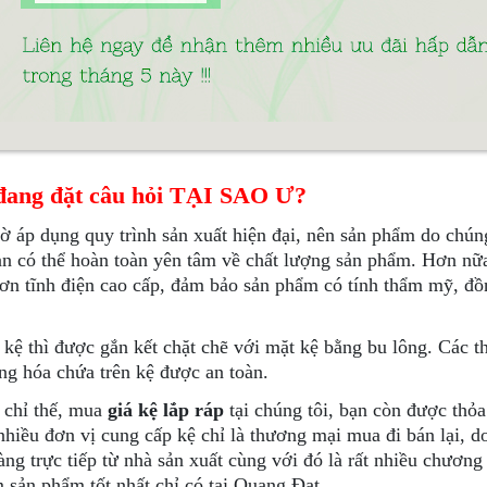
đang đặt câu hỏi TẠI SAO Ư?
ờ áp dụng quy trình sản xuất hiện đại, nên sản phẩm do chúng
ạn có thể hoàn toàn yên tâm về chất lượng sản phẩm. Hơn nữa
ơn tĩnh điện cao cấp, đảm bảo sản phẩm có tính thẩm mỹ, đồ
kệ thì được gắn kết chặt chẽ với mặt kệ bằng bu lông. Các t
ng hóa chứa trên kệ được an toàn.
chỉ thế, mua
giá kệ lắp ráp
tại chúng tôi, bạn còn được thỏa
 nhiều đơn vị cung cấp kệ chỉ là thương mại mua đi bán lại, d
ng trực tiếp từ nhà sản xuất cùng với đó là rất nhiều chương 
 sản phẩm tốt nhất chỉ có tại Quang Đạt.