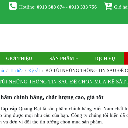
Hotline:
0913 588 874 - 0913 333 756
Giỏ h
GIỚI THIỆU
SẢN PHẨM
DỊCH VỤ
hủ
Tin tức
Kệ sắt
BỎ TÚI NHỮNG THÔNG TIN SAU ĐỂ 
TÚI NHỮNG THÔNG TIN SAU ĐỂ CHỌN MUA KỆ SẮT 
hẩm chính hãng, chất lượng cao, giá tốt
 lắp ráp
Quang Đạt là sản phẩm chính hãng Việt Nam chất l
p ứng được mọi nhu cầu của bạn. Công ty chúng tôi hiện đã 
n và đơn vị đối tác tin tưởng chọn mua sản phẩm.