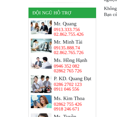
Không 
ĐỘI NGŨ HỖ TRỢ
Bạn có
Mr. Quang
0913.333.756
02.862.755.426
Mr. Minh Tài
09135.888.74
02.862.765.726
Ms. Hồng Hạnh
0946 352 082
02862 765 726
P. KD. Quang Đạt
0286 2702 123
0911 046 556
Ms. Kim Thoa
02862 755 426
0918 246 671
Ms, Tuyền