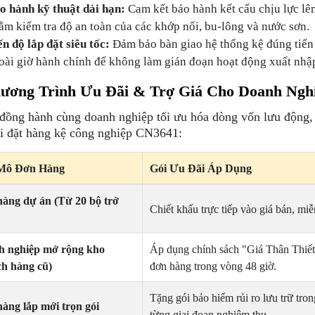
o hành kỹ thuật dài hạn:
Cam kết bảo hành kết cấu chịu lực lên
ằm kiểm tra độ an toàn của các khớp nối, bu-lông và nước sơn.
ến độ lắp đặt siêu tốc:
Đảm bảo bàn giao hệ thống kệ đúng tiến 
oài giờ hành chính để không làm gián đoạn hoạt động xuất nhập
hương Trình Ưu Đãi & Trợ Giá Cho Doanh Ngh
ồng hành cùng doanh nghiệp tối ưu hóa dòng vốn lưu động, c
hi đặt hàng kệ công nghiệp CN3641:
Mô Đơn Hàng
Gói Ưu Đãi Áp Dụng
àng dự án (Từ 20 bộ trở
Chiết khấu trực tiếp vào giá bán, mi
h nghiệp mở rộng kho
Áp dụng chính sách "Giá Thân Thiết"
h hàng cũ)
đơn hàng trong vòng 48 giờ.
Tặng gói bảo hiểm rủi ro lưu trữ tron
àng lắp mới trọn gói
từng giai đoạn nghiệm thu.