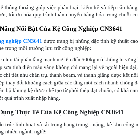
kế thông thoáng giúp việc phân loại, kiểm kê và tiếp cận hàn
ơn, tối ưu hóa quy trình luân chuyển hàng hóa trong chuỗi c
 Năng Nổi Bật Của Kệ Công Nghiệp CN3641
ng nghiệp CN3641
được trang bị những đặc tính kỹ thuật cao
he trong môi trường lưu trữ công nghiệp:
c chịu tải phân tầng mạnh mẽ lên đến 500kg mà không bị võng 
p sơn tĩnh điện màu vàng không chỉ mang lại vẻ ngoài hiện đại
c chi tiết như chân trụ, thanh beam, và thanh giằng được kết 
ép thay đổi khoảng cách giữa các tầng một cách nhanh chóng để 
àn bộ khung kệ được chế tạo từ phôi thép đạt chuẩn, có khả năn
ốt quá trình xuất nhập hàng.
Dụng Thực Tế Của Kệ Công Nghiệp CN3641
u trúc linh hoạt và tải trọng hạng trung - nặng, kệ kho cô
ong nhiều ngành nghề: