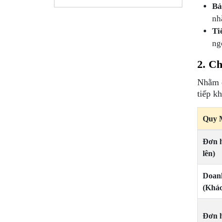
Bả
nh
Ti
ng
2. C
Nhằm đ
tiếp k
Quy 
Đơn h
lên)
Doan
(Khác
Đơn h