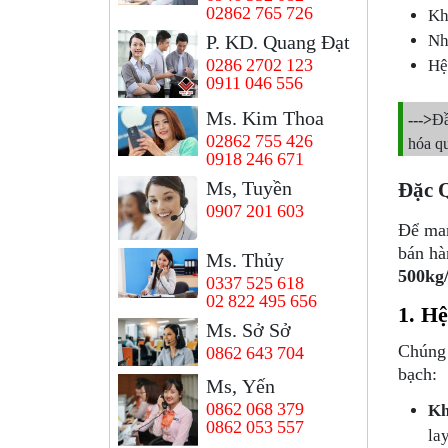
02862 765 726
Kh
Nh
P. KD. Quang Đạt
Hệ
0286 2702 123
0911 046 556
Ms. Kim Thoa
--->
Đầ
02862 755 426
hóa qu
0918 246 671
Ms, Tuyền
Đặc 
0907 201 603
Để man
bán hà
Ms. Thủy
500kg
0337 525 618
02 822 495 656
1. H
Ms. Sở Sở
Chúng 
0862 643 704
bạch:
Ms, Yến
0862 068 379
Kh
0862 053 557
la