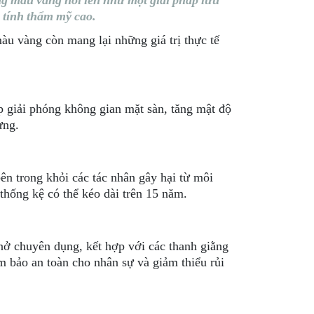
g màu vàng nổi lên như một giải pháp lưu
à tính thẩm mỹ cao.
u vàng còn mang lại những giá trị thực tế
p giải phóng không gian mặt sàn, tăng mật độ
ựng.
ên trong khỏi các tác nhân gây hại từ môi
thống kệ có thể kéo dài trên 15 năm.
 nở chuyên dụng, kết hợp với các thanh giằng
ảm bảo an toàn cho nhân sự và giảm thiểu rủi