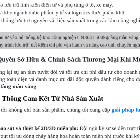
o lưu trữ linh kiện điện tử và phụ tùng ô tô, xe máy.
à kho ngành dược phẩm, y tế và logistics thực phẩm khô.
 thống lưu trữ nguyên vật liệu sản xuất trong các khu công ngh
u tư vào hệ thống kệ kho công nghiệp CN3641 500kg/tầng màu vàng c
y trình lưu trữ, tiết kiệm chi phí vận hành và nâng cao tính chuyên ng
Quyền Sở Hữu & Chính Sách Thương Mại Khi M
g lại sự an tâm tuyệt đối và tối ưu chi phí đầu tư cho doanh 
ng toàn diện và danh mục ưu đãi độc quyền dành riêng cho 
/tầng màu vàng
.
ệ Thống Cam Kết Từ Nhà Sản Xuất
tôi không chỉ bán sản phẩm, chúng tôi cung cấp
giải pháp l
ảo sát và thiết kế 2D/3D miễn phí:
Đội ngũ kỹ sư sẽ đến trực t
yout tối ưu dòng chảy hàng hóa hoàn toàn miễn phí trước khi k