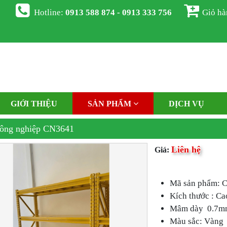
Hotline:
0913 588 874 - 0913 333 756
Giỏ h
GIỚI THIỆU
SẢN PHẨM
DỊCH VỤ
ông nghiệp CN3641
Liên hệ
Giá:
Mã sản phẩm: 
Kích thước : Ca
Mâm dày 0.7m
Màu sắc: Vàng