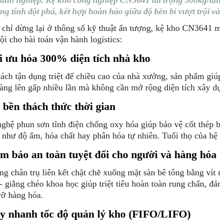
anh nghiệp. Kệ kho công nghiệp CN3641 tải trọng 500kg/tần
ng tính đột phá, kết hợp hoàn hảo giữa độ bền bỉ vượt trội v
chỉ dừng lại ở thông số kỹ thuật ấn tượng, kệ kho CN3641 mà
ội cho bài toán vận hành logistics:
i ưu hóa 300% diện tích nhà kho
ách tận dụng triệt để chiều cao của nhà xưởng, sản phẩm giú
àng lên gấp nhiều lần mà không cần mở rộng diện tích xây d
 bền thách thức thời gian
ghệ phun sơn tĩnh điện chống oxy hóa giúp bảo vệ cốt thép b
 như độ ẩm, hóa chất hay phân hóa tự nhiên. Tuổi thọ của hệ 
m bảo an toàn tuyệt đối cho người và hàng hóa
ng chân trụ liên kết chặt chẽ xuống mặt sàn bê tông bằng vít
- giằng chéo khoa học giúp triệt tiêu hoàn toàn rung chấn, đ
vỡ hàng hóa.
ẩy nhanh tốc độ quản lý kho (FIFO/LIFO)