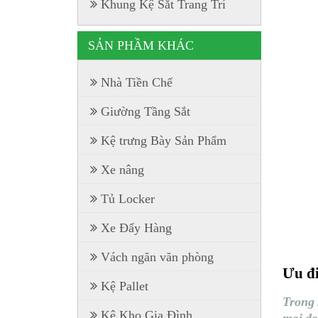
Khung Kệ Sắt Trang Trí
SẢN PHẦM KHÁC
Nhà Tiền Chế
Giường Tầng Sắt
Kệ trưng Bày Sản Phẩm
Xe nâng
Tủ Locker
Xe Đẩy Hàng
Vách ngăn văn phòng
Ưu đ
Kệ Pallet
Trong 
Kệ Kho Gia Đình