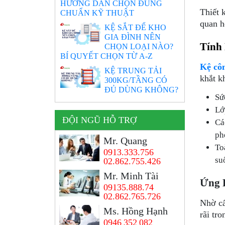
HƯỚNG DẪN CHỌN ĐÚNG
Thiết 
CHUẨN KỸ THUẬT
quan h
KỆ SẮT ĐỂ KHO
GIA ĐÌNH NÊN
Tính
CHỌN LOẠI NÀO?
BÍ QUYẾT CHỌN TỪ A-Z
Kệ cô
KỆ TRUNG TẢI
khắt k
300KG/TẦNG CÓ
ĐỦ DÙNG KHÔNG?
Sứ
Lớ
ĐỘI NGŨ HỖ TRỢ
Cá
ph
Mr. Quang
To
0913.333.756
su
02.862.755.426
Mr. Minh Tài
Ứng 
09135.888.74
02.862.765.726
Nhờ cấ
Ms. Hồng Hạnh
rãi tr
0946 352 082