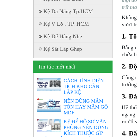
mọi do
trữ ma
Kệ Đa Năng Tp.HCM
Không 
Kệ V Lỗ . TP. HCM
vượt tr
1. Tố
Kệ Để Hàng Nhẹ
Bằng c
Kệ Sắt Lắp Ghép
chứa h
2. Độ
Tin tức mới nhất
Công n
CÁCH TÍNH DIỆN
trường
TÍCH KHO CẦN
LẮP KỆ
3. Đả
NÊN DÙNG MÂM
TÔN HAY MÂM GỖ
Hệ thố
MDF
ngang 
ro đổ 
KỆ ĐỂ HỒ SƠ VĂN
PHÒNG NÊN DÙNG
4. Đ
KÍCH THƯỚC GÌ?