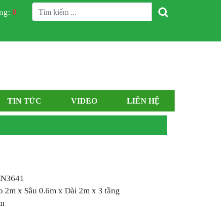
àng:
0
TIN TỨC
VIDEO
LIÊN HỆ
CN3641
o 2m x Sâu 0.6m x Dài 2m x 3 tầng
m